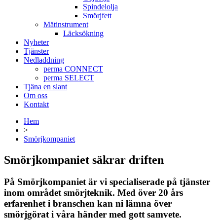
Spindelolja
Smörjfett
Mätinstrument
Läcksökning
Nyheter
Tjänster
Nedladdning
perma CONNECT
perma SELECT
Tjäna en slant
Om oss
Kontakt
Hem
>
Smörjkompaniet
Smörjkompaniet säkrar driften
På Smörjkompaniet är vi specialiserade på tjänster
inom området smörjteknik. Med över 20 års
erfarenhet i branschen kan ni lämna över
smörjgörat i våra händer med gott samvete.