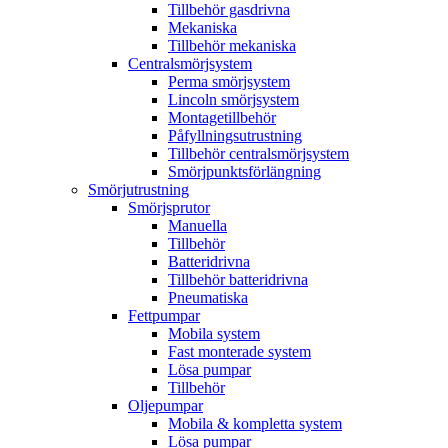
Tillbehör gasdrivna
Mekaniska
Tillbehör mekaniska
Centralsmörjsystem
Perma smörjsystem
Lincoln smörjsystem
Montagetillbehör
Påfyllningsutrustning
Tillbehör centralsmörjsystem
Smörjpunktsförlängning
Smörjutrustning
Smörjsprutor
Manuella
Tillbehör
Batteridrivna
Tillbehör batteridrivna
Pneumatiska
Fettpumpar
Mobila system
Fast monterade system
Lösa pumpar
Tillbehör
Oljepumpar
Mobila & kompletta system
Lösa pumpar