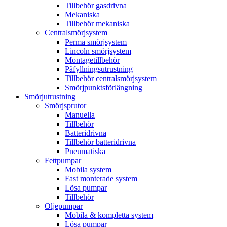
Tillbehör gasdrivna
Mekaniska
Tillbehör mekaniska
Centralsmörjsystem
Perma smörjsystem
Lincoln smörjsystem
Montagetillbehör
Påfyllningsutrustning
Tillbehör centralsmörjsystem
Smörjpunktsförlängning
Smörjutrustning
Smörjsprutor
Manuella
Tillbehör
Batteridrivna
Tillbehör batteridrivna
Pneumatiska
Fettpumpar
Mobila system
Fast monterade system
Lösa pumpar
Tillbehör
Oljepumpar
Mobila & kompletta system
Lösa pumpar