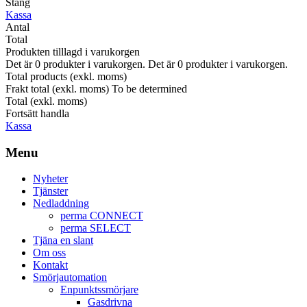
Stäng
Kassa
Antal
Total
Produkten tilllagd i varukorgen
Det är
0
produkter i varukorgen.
Det är
0
produkter i varukorgen.
Total products (exkl. moms)
Frakt total (exkl. moms)
To be determined
Total (exkl. moms)
Fortsätt handla
Kassa
Menu
Nyheter
Tjänster
Nedladdning
perma CONNECT
perma SELECT
Tjäna en slant
Om oss
Kontakt
Smörjautomation
Enpunktssmörjare
Gasdrivna