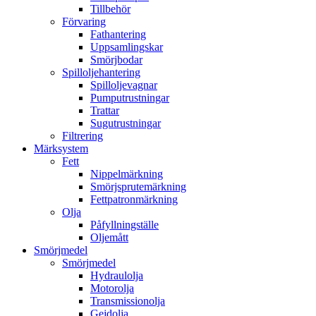
Tillbehör
Förvaring
Fathantering
Uppsamlingskar
Smörjbodar
Spilloljehantering
Spilloljevagnar
Pumputrustningar
Trattar
Sugutrustningar
Filtrering
Märksystem
Fett
Nippelmärkning
Smörjsprutemärkning
Fettpatronmärkning
Olja
Påfyllningställe
Oljemått
Smörjmedel
Smörjmedel
Hydraulolja
Motorolja
Transmissionolja
Gejdolja