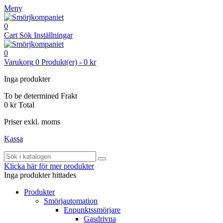
Meny
0
Cart
Sök
Inställningar
0
Varukorg
0
Produkt(er)
-
0 kr
Inga produkter
To be determined
Frakt
0 kr
Total
Priser exkl. moms
Kassa
Klicka här för mer produkter
Inga produkter hittades
Produkter
Smörjautomation
Enpunktssmörjare
Gasdrivna