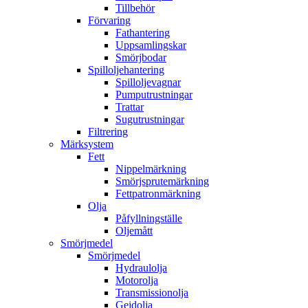
Tillbehör
Förvaring
Fathantering
Uppsamlingskar
Smörjbodar
Spilloljehantering
Spilloljevagnar
Pumputrustningar
Trattar
Sugutrustningar
Filtrering
Märksystem
Fett
Nippelmärkning
Smörjsprutemärkning
Fettpatronmärkning
Olja
Påfyllningställe
Oljemått
Smörjmedel
Smörjmedel
Hydraulolja
Motorolja
Transmissionolja
Gejdolja