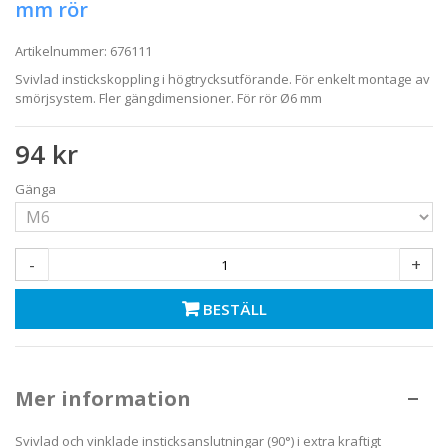
mm rör
Artikelnummer:
676111
Svivlad instickskoppling i högtrycksutförande. För enkelt montage av
smörjsystem. Fler gängdimensioner. För rör Ø6 mm
94 kr
Gänga
-
+
BESTÄLL
Mer information
Svivlad och vinklade insticksanslutningar (90°) i extra kraftigt