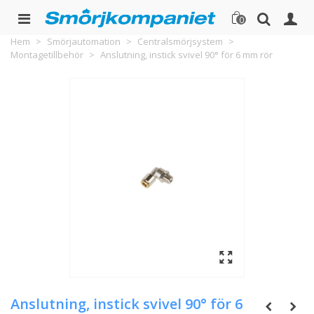
0
Hem
>
Smörjautomation
>
Centralsmörjsystem
>
Montagetillbehör
>
Anslutning, instick svivel 90° för 6 mm rör
Anslutning, instick svivel 90° för 6