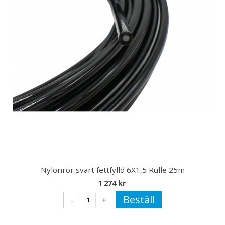
Nylonrör svart fettfylld 6X1,5 Rulle 25m
1 274 kr
Beställ
-
+