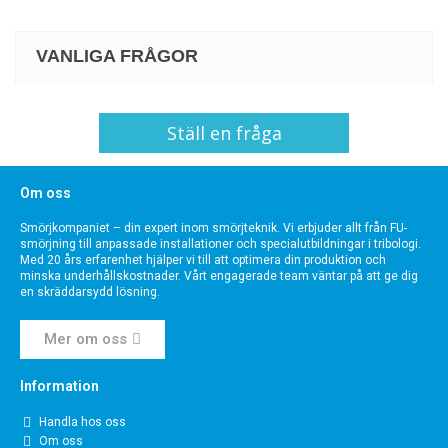
VANLIGA FRÅGOR
Ställ en fråga
Om oss
Smörjkompaniet – din expert inom smörjteknik. Vi erbjuder allt från FU-
smörjning till anpassade installationer och specialutbildningar i tribologi.
Med 20 års erfarenhet hjälper vi till att optimera din produktion och
minska underhållskostnader. Vårt engagerade team väntar på att ge dig
en skräddarsydd lösning.
Mer om oss
Information
Handla hos oss
Om oss