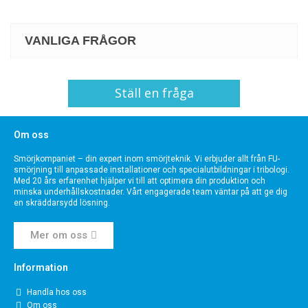
VANLIGA FRÅGOR
Ställ en fråga
Om oss
Smörjkompaniet – din expert inom smörjteknik. Vi erbjuder allt från FU-
smörjning till anpassade installationer och specialutbildningar i tribologi.
Med 20 års erfarenhet hjälper vi till att optimera din produktion och
minska underhållskostnader. Vårt engagerade team väntar på att ge dig
en skräddarsydd lösning.
Mer om oss
Information
Handla hos oss
Om oss