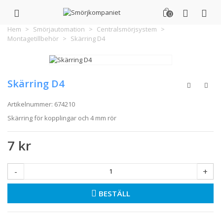
0
Hem
>
Smörjautomation
>
Centralsmörjsystem
>
Montagetillbehör
>
Skärring D4
Skärring D4
Artikelnummer:
674210
Skärring för kopplingar och 4 mm rör
7 kr
-
+
BESTÄLL