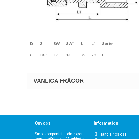
D
G
SW
SW1
L
L1
Serie
6
1/8"
17
14
35
20
L
VANLIGA FRÅGOR
Om oss
Information
Smörjkompaniet – din expert
Handla hos oss
inom smörjteknik. Vi erbjuder