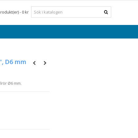
rodukt(er)
-
0 kr
", D6 mm
ålrör Ø6 mm.