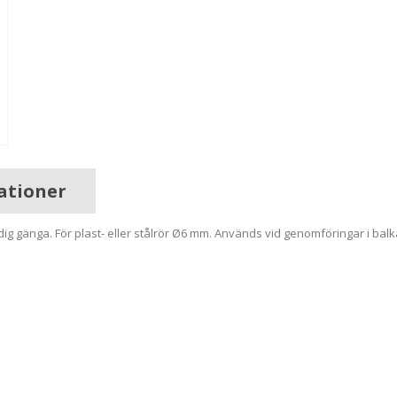
kationer
g gänga. För plast- eller stålrör Ø6 mm. Används vid genomföringar i balkar 