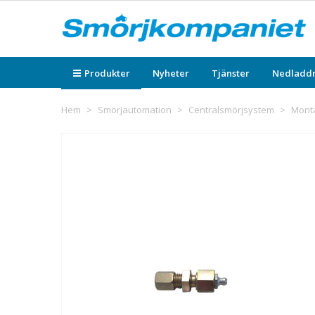
Produkter
Nyheter
Tjänster
Nedladd
Hem
>
Smörjautomation
>
Centralsmörjsystem
>
Monta