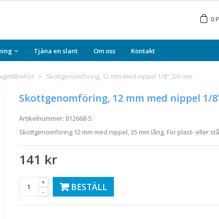
0
P
ning
Tjäna en slant
Om oss
Kontakt
getillbehör
>
Skottgenomföring, 12 mm med nippel 1/8", D6 mm
Skottgenomföring, 12 mm med nippel 1/8
Artikelnummer:
812668-S
Skottgenomföring 12 mm med nippel, 35 mm lång. För plast- eller st
141 kr
+
BESTÄLL
-