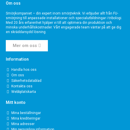
Om oss
Smörjkompaniet – din expert inom smörjteknik. Vi erbjuder allt från FU-
smörjning till anpassade installationer och specialutbildningar i tribologi.
Med 20 års erfarenhet hjälper vi till att optimera din produktion och
minska underhållskostnader. Vårt engagerade team väntar på att ge dig
en skräddarsydd lösning.
Mer om oss
Information
Handla hos oss
Om oss
Säkerhetsdatablad
Kontakta oss
Webbplatskarta
Mitt konto
Mina beställningar
Mina krediteringar
Mina adresser
Min personliga information