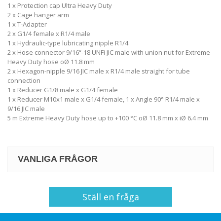
1 x Protection cap Ultra Heavy Duty
2 x Cage hanger arm
1 x T-Adapter
2 x G1/4 female x R1/4 male
1 x Hydraulic-type lubricating nipple R1/4
2 x Hose connector 9/16“-18 UNFi JIC male with union nut for Extreme
Heavy Duty hose oØ 11.8 mm
2 x Hexagon-nipple 9/16 JIC male x R1/4 male straight for tube
connection
1 x Reducer G1/8 male x G1/4 female
1 x Reducer M10x1 male x G1/4 female, 1 x Angle 90° R1/4 male x
9/16 JIC male
5 m Extreme Heavy Duty hose up to +100 °C oØ 11.8 mm x iØ 6.4 mm
VANLIGA FRÅGOR
Ställ en fråga