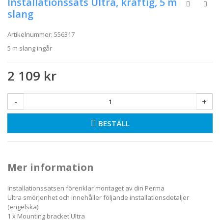
Installationssats Ultra, kraftig, 5 m
slang
Artikelnummer:
556317
5 m slang ingår
2 109 kr
-
+
BESTÄLL
Mer information
Installationssatsen förenklar montaget av din Perma
Ultra smörjenhet och innehåller följande installationsdetaljer
(engelska):
1 x Mounting bracket Ultra