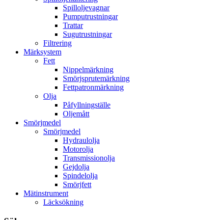
Spilloljevagnar
Pumputrustningar
Trattar
Sugutrustningar
Filtrering
Märksystem
Fett
Nippelmärkning
Smörjsprutemärkning
Fettpatronmärkning
Olja
Påfyllningställe
Oljemått
Smörjmedel
Smörjmedel
Hydraulolja
Motorolja
Transmissionolja
Gejdolja
Spindelolja
Smörjfett
Mätinstrument
Läcksökning