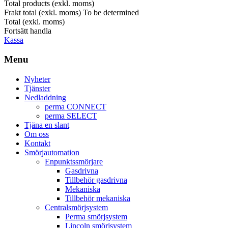
Total products (exkl. moms)
Frakt total (exkl. moms)
To be determined
Total (exkl. moms)
Fortsätt handla
Kassa
Menu
Nyheter
Tjänster
Nedladdning
perma CONNECT
perma SELECT
Tjäna en slant
Om oss
Kontakt
Smörjautomation
Enpunktssmörjare
Gasdrivna
Tillbehör gasdrivna
Mekaniska
Tillbehör mekaniska
Centralsmörjsystem
Perma smörjsystem
Lincoln smörjsystem