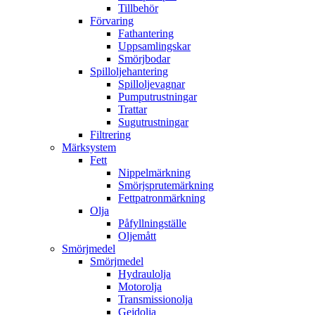
Tillbehör
Förvaring
Fathantering
Uppsamlingskar
Smörjbodar
Spilloljehantering
Spilloljevagnar
Pumputrustningar
Trattar
Sugutrustningar
Filtrering
Märksystem
Fett
Nippelmärkning
Smörjsprutemärkning
Fettpatronmärkning
Olja
Påfyllningställe
Oljemått
Smörjmedel
Smörjmedel
Hydraulolja
Motorolja
Transmissionolja
Gejdolja