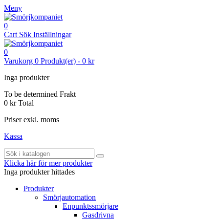
Meny
0
Cart
Sök
Inställningar
0
Varukorg
0
Produkt(er)
-
0 kr
Inga produkter
To be determined
Frakt
0 kr
Total
Priser exkl. moms
Kassa
Klicka här för mer produkter
Inga produkter hittades
Produkter
Smörjautomation
Enpunktssmörjare
Gasdrivna