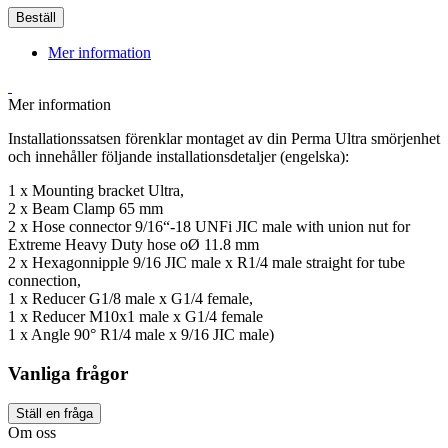
Beställ
Mer information
Mer information
Installationssatsen förenklar montaget av din Perma Ultra smörjenhet
och innehåller följande installationsdetaljer (engelska):
1 x Mounting bracket Ultra,
2 x Beam Clamp 65 mm
2 x Hose connector 9/16“-18 UNFi JIC male with union nut for
Extreme Heavy Duty hose oØ 11.8 mm
2 x Hexagonnipple 9/16 JIC male x R1/4 male straight for tube
connection,
1 x Reducer G1/8 male x G1/4 female,
1 x Reducer M10x1 male x G1/4 female
1 x Angle 90° R1/4 male x 9/16 JIC male)
Vanliga frågor
Ställ en fråga
Om oss