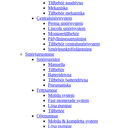
Tillbehör gasdrivna
Mekaniska
Tillbehör mekaniska
Centralsmörjsystem
Perma smörjsystem
Lincoln smörjsystem
Montagetillbehör
Påfyllningsutrustning
Tillbehör centralsmörjsystem
Smörjpunktsförlängning
Smörjutrustning
Smörjsprutor
Manuella
Tillbehör
Batteridrivna
Tillbehör batteridrivna
Pneumatiska
Fettpumpar
Mobila system
Fast monterade system
Lösa pumpar
Tillbehör
Oljepumpar
Mobila & kompletta system
Lösa pumpar