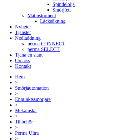
Spindelolja
Smörjfett
Mätinstrument
Läcksökning
Nyheter
Tjänster
Nedladdning
perma CONNECT
perma SELECT
Tjäna en slant
Om oss
Kontakt
Hem
>
Smörjautomation
>
Enpunktssmörjare
>
Mekaniska
>
Tillbehör
>
Perma Ultra
>