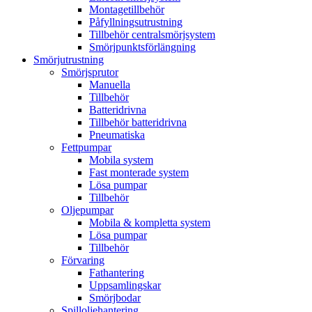
Montagetillbehör
Påfyllningsutrustning
Tillbehör centralsmörjsystem
Smörjpunktsförlängning
Smörjutrustning
Smörjsprutor
Manuella
Tillbehör
Batteridrivna
Tillbehör batteridrivna
Pneumatiska
Fettpumpar
Mobila system
Fast monterade system
Lösa pumpar
Tillbehör
Oljepumpar
Mobila & kompletta system
Lösa pumpar
Tillbehör
Förvaring
Fathantering
Uppsamlingskar
Smörjbodar
Spilloljehantering