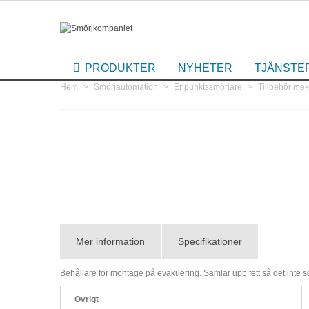
PRODUKTER
NYHETER
TJÄNSTE
Hem
>
Smörjautomation
>
Enpunktssmörjare
>
Tillbehör me
Mer information
Specifikationer
Behållare för montage på evakuering. Samlar upp fett så det inte s
Övrigt