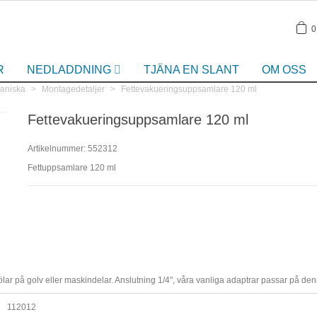
0
R
NEDLADDNING
TJÄNA EN SLANT
OM OSS
kaniska
>
Montagedetaljer
>
Fettevakueringsuppsamlare 120 ml
Fettevakueringsuppsamlare 120 ml
Artikelnummer:
552312
Fettuppsamlare 120 ml
ölar på golv eller maskindelar. Anslutning 1/4", våra vanliga adaptrar passar på den
112012