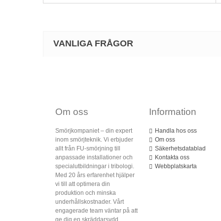
VANLIGA FRÅGOR
Om oss
Information
Smörjkompaniet – din expert
Handla hos oss
inom smörjteknik. Vi erbjuder
Om oss
allt från FU-smörjning till
Säkerhetsdatablad
anpassade installationer och
Kontakta oss
specialutbildningar i tribologi.
Webbplatskarta
Med 20 års erfarenhet hjälper
vi till att optimera din
produktion och minska
underhållskostnader. Vårt
engagerade team väntar på att
ge dig en skräddarsydd