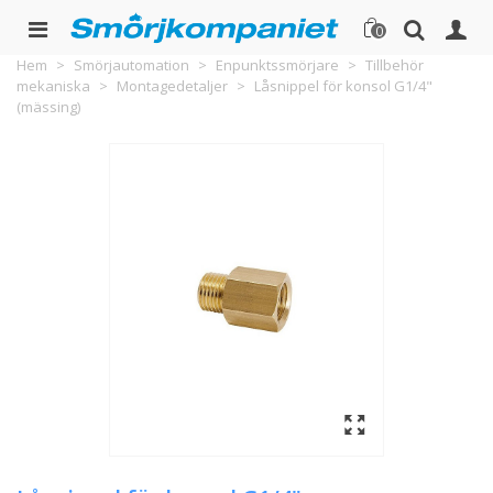
0
Hem
>
Smörjautomation
>
Enpunktssmörjare
>
Tillbehör
mekaniska
>
Montagedetaljer
>
Låsnippel för konsol G1/4"
(mässing)