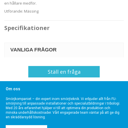
en hållare medför.
Utförande: Mässing
Specifikationer
VANLIGA FRÅGOR
Ställ en fråga
Om oss
Smörjkompaniet – din expert inom smörjteknik. Vi erbjuder allt från FU-
smörjning till anpassade installationer och specialutbildningar i tribologi.
Med 20 års erfarenhet hjälper vi till att optimera din produktion och
minska underhållskostnader. Vårt engagerade team väntar på att ge dig
en skräddarsydd lösning.