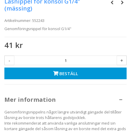
Låsnippel för konsol G1/4"
(mässing)
Artikelnummer:
552243
Genomföringsnippel för konsol G1/4"
41 kr
-
+
BESTÄLL
Mer information
Genomföringsnippelns något längre utvändigt gängade del tillåter
låsning av borste trots hållarens godstjocklek.
Inte rekommenderat att använda vanliga anslutningar med sin
kortare gängade del såsom låsning av en borste med det extra gods