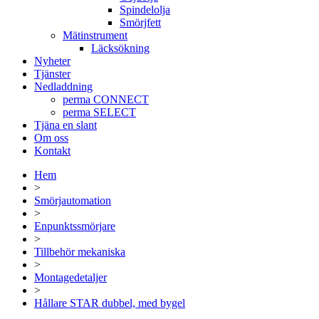
Spindelolja
Smörjfett
Mätinstrument
Läcksökning
Nyheter
Tjänster
Nedladdning
perma CONNECT
perma SELECT
Tjäna en slant
Om oss
Kontakt
Hem
>
Smörjautomation
>
Enpunktssmörjare
>
Tillbehör mekaniska
>
Montagedetaljer
>
Hållare STAR dubbel, med bygel