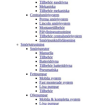
Tillbehör gasdrivna
Mekaniska
Tillbehör mekaniska
Centralsmörjsystem
Perma smörjsystem
Lincoln smörjsystem
Montagetillbehör
Påfyllningsutrustning
Tillbehör centralsmörjsystem
Smörjpunktsförlängning
Smörjutrustning
Smörjsprutor
Manuella
Tillbehör
Batteridrivna
Tillbehör batteridrivna
Pneumatiska
Fettpumpar
Mobila system
Fast monterade system
Lösa pumpar
Tillbehör
Oljepumpar
Mobila & kompletta system
Lösa pumpar