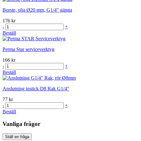
Borste, olja Ø20 mm, G1/4" gänga
176 kr
-
+
Beställ
Perma Star serviceverktyg
166 kr
-
+
Beställ
Anslutning instick D8 Rak G1/4"
77 kr
-
+
Beställ
Vanliga frågor
Ställ en fråga