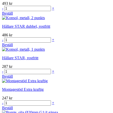
493 kr
-
+
Beställ
Hållare STAR dubbel, rostfritt
486 kr
-
+
Beställ
Hållare STAR, rostfritt
287 kr
-
+
Beställ
Montagestöd Extra kraftig
247 kr
-
+
Beställ