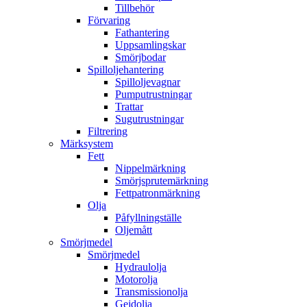
Tillbehör
Förvaring
Fathantering
Uppsamlingskar
Smörjbodar
Spilloljehantering
Spilloljevagnar
Pumputrustningar
Trattar
Sugutrustningar
Filtrering
Märksystem
Fett
Nippelmärkning
Smörjsprutemärkning
Fettpatronmärkning
Olja
Påfyllningställe
Oljemått
Smörjmedel
Smörjmedel
Hydraulolja
Motorolja
Transmissionolja
Gejdolja