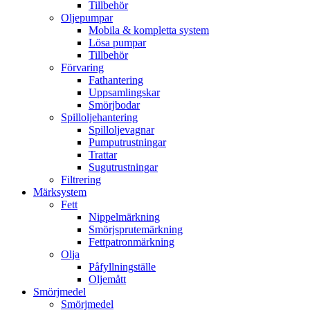
Tillbehör
Oljepumpar
Mobila & kompletta system
Lösa pumpar
Tillbehör
Förvaring
Fathantering
Uppsamlingskar
Smörjbodar
Spilloljehantering
Spilloljevagnar
Pumputrustningar
Trattar
Sugutrustningar
Filtrering
Märksystem
Fett
Nippelmärkning
Smörjsprutemärkning
Fettpatronmärkning
Olja
Påfyllningställe
Oljemått
Smörjmedel
Smörjmedel