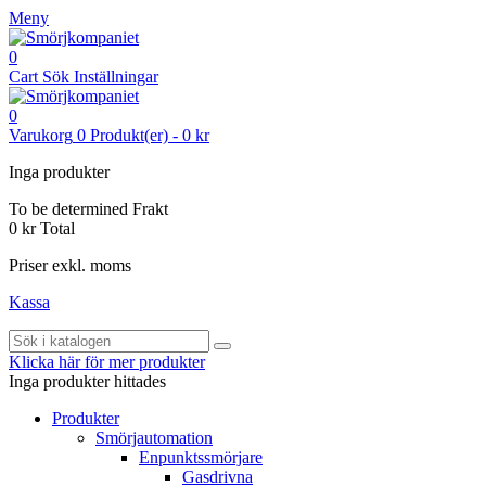
Meny
0
Cart
Sök
Inställningar
0
Varukorg
0
Produkt(er)
-
0 kr
Inga produkter
To be determined
Frakt
0 kr
Total
Priser exkl. moms
Kassa
Klicka här för mer produkter
Inga produkter hittades
Produkter
Smörjautomation
Enpunktssmörjare
Gasdrivna