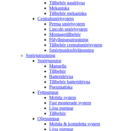
Tillbehör gasdrivna
Mekaniska
Tillbehör mekaniska
Centralsmörjsystem
Perma smörjsystem
Lincoln smörjsystem
Montagetillbehör
Påfyllningsutrustning
Tillbehör centralsmörjsystem
Smörjpunktsförlängning
Smörjutrustning
Smörjsprutor
Manuella
Tillbehör
Batteridrivna
Tillbehör batteridrivna
Pneumatiska
Fettpumpar
Mobila system
Fast monterade system
Lösa pumpar
Tillbehör
Oljepumpar
Mobila & kompletta system
Lösa pumpar