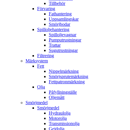
Tillbehör
Förvaring
Fathantering
Uppsamlingskar
Smörjbodar
Spilloljehantering
Spilloljevagnar
Pumputrustningar
Trattar
Sugutrustningar
Filtrering
Märksystem
Fett
Nippelmärkning
Smörjsprutemärkning
Fettpatronmärkning
Olja
Påfyllningställe
Oljemått
Smörjmedel
Smörjmedel
Hydraulolja
Motorolja
Transmissionolja
Gejdolja