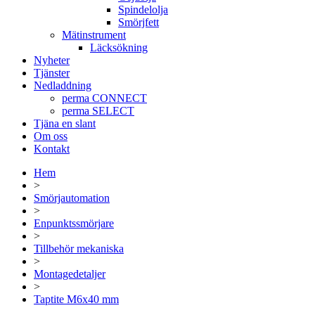
Spindelolja
Smörjfett
Mätinstrument
Läcksökning
Nyheter
Tjänster
Nedladdning
perma CONNECT
perma SELECT
Tjäna en slant
Om oss
Kontakt
Hem
>
Smörjautomation
>
Enpunktssmörjare
>
Tillbehör mekaniska
>
Montagedetaljer
>
Taptite M6x40 mm