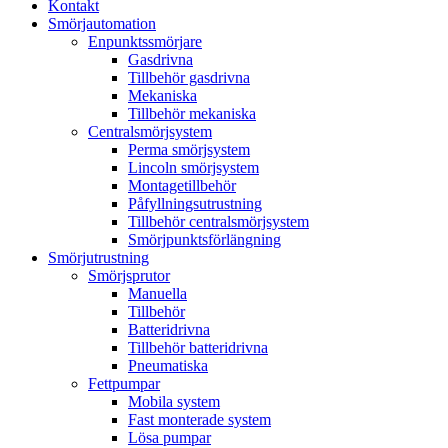
Kontakt
Smörjautomation
Enpunktssmörjare
Gasdrivna
Tillbehör gasdrivna
Mekaniska
Tillbehör mekaniska
Centralsmörjsystem
Perma smörjsystem
Lincoln smörjsystem
Montagetillbehör
Påfyllningsutrustning
Tillbehör centralsmörjsystem
Smörjpunktsförlängning
Smörjutrustning
Smörjsprutor
Manuella
Tillbehör
Batteridrivna
Tillbehör batteridrivna
Pneumatiska
Fettpumpar
Mobila system
Fast monterade system
Lösa pumpar