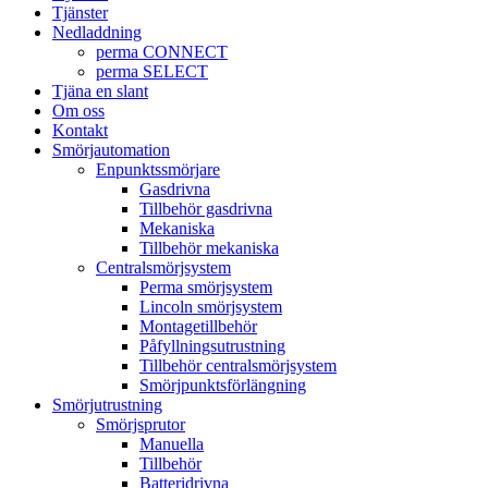
Tjänster
Nedladdning
perma CONNECT
perma SELECT
Tjäna en slant
Om oss
Kontakt
Smörjautomation
Enpunktssmörjare
Gasdrivna
Tillbehör gasdrivna
Mekaniska
Tillbehör mekaniska
Centralsmörjsystem
Perma smörjsystem
Lincoln smörjsystem
Montagetillbehör
Påfyllningsutrustning
Tillbehör centralsmörjsystem
Smörjpunktsförlängning
Smörjutrustning
Smörjsprutor
Manuella
Tillbehör
Batteridrivna