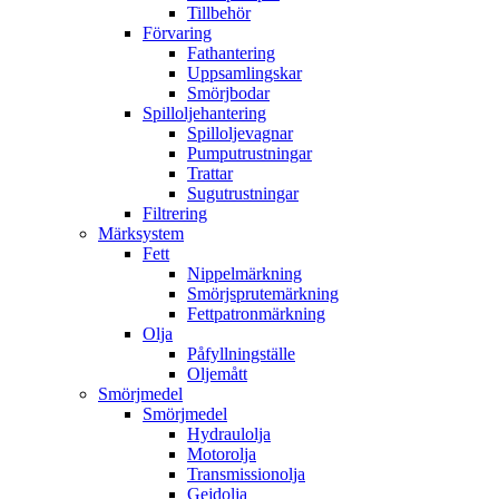
Tillbehör
Förvaring
Fathantering
Uppsamlingskar
Smörjbodar
Spilloljehantering
Spilloljevagnar
Pumputrustningar
Trattar
Sugutrustningar
Filtrering
Märksystem
Fett
Nippelmärkning
Smörjsprutemärkning
Fettpatronmärkning
Olja
Påfyllningställe
Oljemått
Smörjmedel
Smörjmedel
Hydraulolja
Motorolja
Transmissionolja
Gejdolja