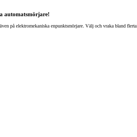
ka automatsmörjare!
en på elektromekaniska enpunktsmörjare. Välj och vraka bland flertalet v