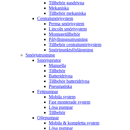
Tillbehör gasdrivna
Mekaniska
Tillbehör mekaniska
Centralsmörjsystem
Perma smörjsystem
Lincoln smörjsystem
Montagetillbehör
Påfyllningsutrustning
Tillbehör centralsmörjsystem
Smörjpunktsförlängning
Smörjutrustning
Smörjsprutor
Manuella
Tillbehör
Batteridrivna
Tillbehör batteridrivna
Pneumatiska
Fettpumpar
Mobila system
Fast monterade system
Lösa pumpar
Tillbehör
Oljepumpar
Mobila & kompletta system
Lösa pumpar