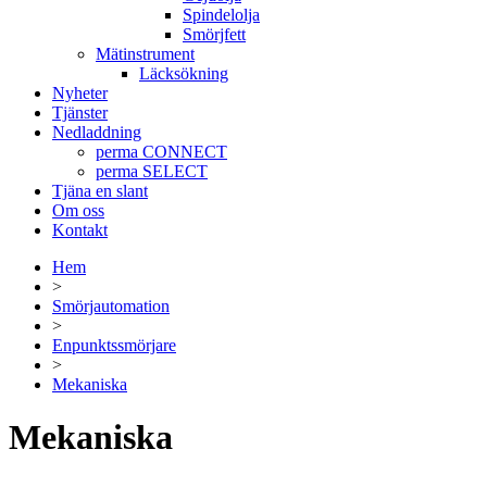
Spindelolja
Smörjfett
Mätinstrument
Läcksökning
Nyheter
Tjänster
Nedladdning
perma CONNECT
perma SELECT
Tjäna en slant
Om oss
Kontakt
Hem
>
Smörjautomation
>
Enpunktssmörjare
>
Mekaniska
Mekaniska