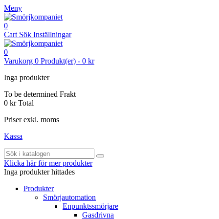
Meny
0
Cart
Sök
Inställningar
0
Varukorg
0
Produkt(er)
-
0 kr
Inga produkter
To be determined
Frakt
0 kr
Total
Priser exkl. moms
Kassa
Klicka här för mer produkter
Inga produkter hittades
Produkter
Smörjautomation
Enpunktssmörjare
Gasdrivna