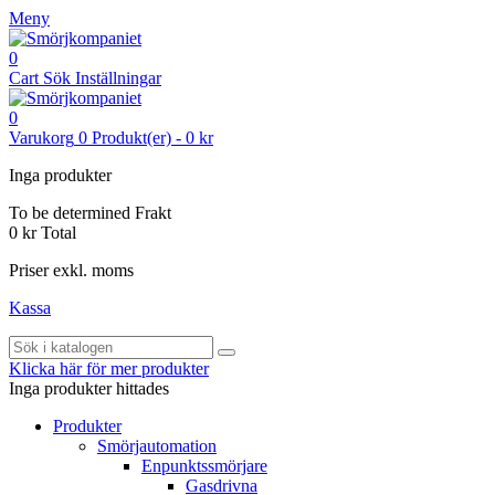
Meny
0
Cart
Sök
Inställningar
0
Varukorg
0
Produkt(er)
-
0 kr
Inga produkter
To be determined
Frakt
0 kr
Total
Priser exkl. moms
Kassa
Klicka här för mer produkter
Inga produkter hittades
Produkter
Smörjautomation
Enpunktssmörjare
Gasdrivna