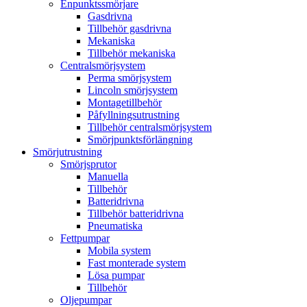
Enpunktssmörjare
Gasdrivna
Tillbehör gasdrivna
Mekaniska
Tillbehör mekaniska
Centralsmörjsystem
Perma smörjsystem
Lincoln smörjsystem
Montagetillbehör
Påfyllningsutrustning
Tillbehör centralsmörjsystem
Smörjpunktsförlängning
Smörjutrustning
Smörjsprutor
Manuella
Tillbehör
Batteridrivna
Tillbehör batteridrivna
Pneumatiska
Fettpumpar
Mobila system
Fast monterade system
Lösa pumpar
Tillbehör
Oljepumpar