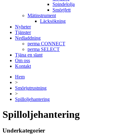
Spindelolja
Smörjfett
Mätinstrument
Läcksökning
Nyheter
Tjänster
Nedladdning
perma CONNECT
perma SELECT
Tjäna en slant
Om oss
Kontakt
Hem
>
Smörjutrustning
>
Spilloljehantering
Spilloljehantering
Underkategorier