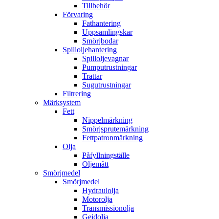
Tillbehör
Förvaring
Fathantering
Uppsamlingskar
Smörjbodar
Spilloljehantering
Spilloljevagnar
Pumputrustningar
Trattar
Sugutrustningar
Filtrering
Märksystem
Fett
Nippelmärkning
Smörjsprutemärkning
Fettpatronmärkning
Olja
Påfyllningställe
Oljemått
Smörjmedel
Smörjmedel
Hydraulolja
Motorolja
Transmissionolja
Gejdolja