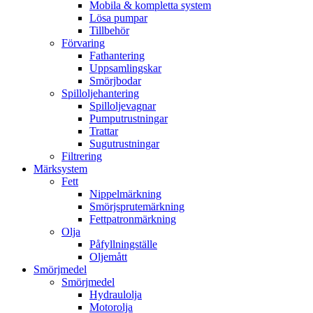
Mobila & kompletta system
Lösa pumpar
Tillbehör
Förvaring
Fathantering
Uppsamlingskar
Smörjbodar
Spilloljehantering
Spilloljevagnar
Pumputrustningar
Trattar
Sugutrustningar
Filtrering
Märksystem
Fett
Nippelmärkning
Smörjsprutemärkning
Fettpatronmärkning
Olja
Påfyllningställe
Oljemått
Smörjmedel
Smörjmedel
Hydraulolja
Motorolja