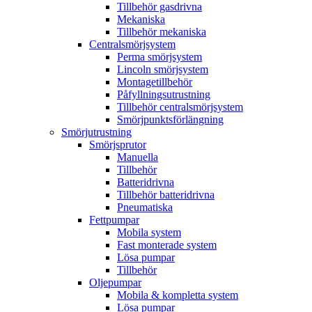
Tillbehör gasdrivna
Mekaniska
Tillbehör mekaniska
Centralsmörjsystem
Perma smörjsystem
Lincoln smörjsystem
Montagetillbehör
Påfyllningsutrustning
Tillbehör centralsmörjsystem
Smörjpunktsförlängning
Smörjutrustning
Smörjsprutor
Manuella
Tillbehör
Batteridrivna
Tillbehör batteridrivna
Pneumatiska
Fettpumpar
Mobila system
Fast monterade system
Lösa pumpar
Tillbehör
Oljepumpar
Mobila & kompletta system
Lösa pumpar