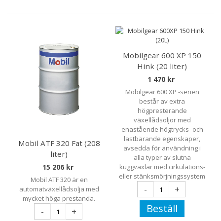
Mobilgear 600 XP 150
Hink (20 liter)
1 470 kr
Mobilgear 600 XP -serien
består av extra
högpresterande
växellådsoljor med
enastående högtrycks- och
lastbärande egenskaper,
Mobil ATF 320 Fat (208
avsedda för användning i
liter)
alla typer av slutna
15 206 kr
kuggväxlar med cirkulations-
eller stänksmörjningssystem
Mobil ATF 320 är en
-
+
automatväxellådsolja med
mycket höga prestanda.
Beställ
-
+