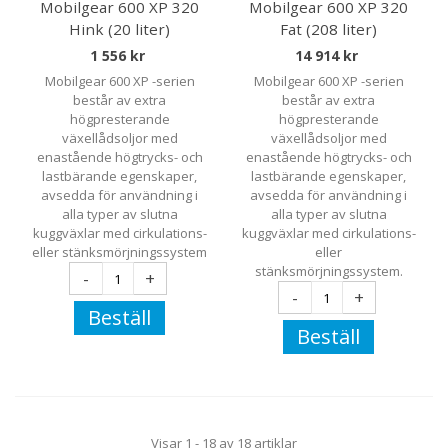
Mobilgear 600 XP 320
Mobilgear 600 XP 320
Hink (20 liter)
Fat (208 liter)
1 556 kr
14 914 kr
Mobilgear 600 XP -serien
Mobilgear 600 XP -serien
består av extra
består av extra
högpresterande
högpresterande
växellådsoljor med
växellådsoljor med
enastående högtrycks- och
enastående högtrycks- och
lastbärande egenskaper,
lastbärande egenskaper,
avsedda för användning i
avsedda för användning i
alla typer av slutna
alla typer av slutna
kuggväxlar med cirkulations-
kuggväxlar med cirkulations-
eller stänksmörjningssystem
eller
stänksmörjningssystem.
-
+
-
+
Beställ
Beställ
Visar 1 - 18 av 18 artiklar