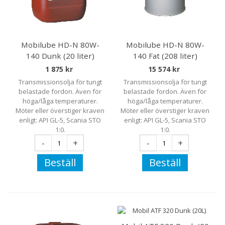
Mobilube HD-N 80W-
Mobilube HD-N 80W-
140 Dunk (20 liter)
140 Fat (208 liter)
1 875 kr
15 574 kr
Transmissionsolja för tungt
Transmissionsolja för tungt
belastade fordon. Även för
belastade fordon. Även för
höga/låga temperaturer.
höga/låga temperaturer.
Möter eller överstiger kraven
Möter eller överstiger kraven
enligt: API GL-5, Scania STO
enligt: API GL-5, Scania STO
1:0.
1:0.
-
+
-
+
Beställ
Beställ