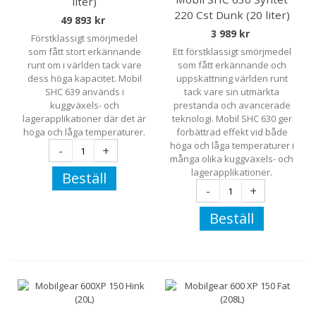
liter)
220 Cst Dunk (20 liter)
49 893 kr
3 989 kr
Förstklassigt smörjmedel
som fått stort erkännande
Ett förstklassigt smörjmedel
runt om i världen tack vare
som fått erkännande och
dess höga kapacitet. Mobil
uppskattning världen runt
SHC 639 används i
tack vare sin utmärkta
kuggväxels- och
prestanda och avancerade
lagerapplikationer där det är
teknologi. Mobil SHC 630 ger
höga och låga temperaturer.
förbättrad effekt vid både
höga och låga temperaturer i
-
+
många olika kuggväxels- och
lagerapplikationer.
Beställ
-
+
Beställ