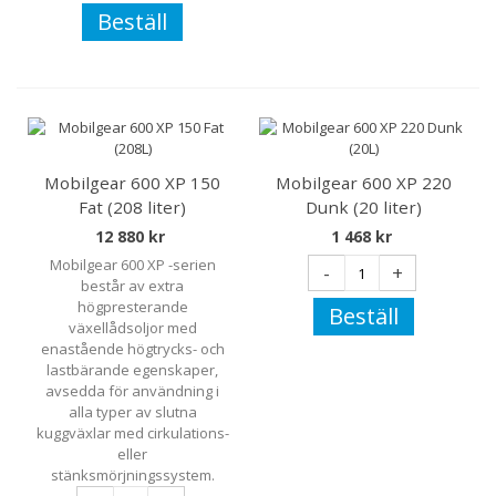
Beställ
Mobilgear 600 XP 150
Mobilgear 600 XP 220
Fat (208 liter)
Dunk (20 liter)
12 880 kr
1 468 kr
Mobilgear 600 XP -serien
-
+
består av extra
högpresterande
Beställ
växellådsoljor med
enastående högtrycks- och
lastbärande egenskaper,
avsedda för användning i
alla typer av slutna
kuggväxlar med cirkulations-
eller
stänksmörjningssystem.