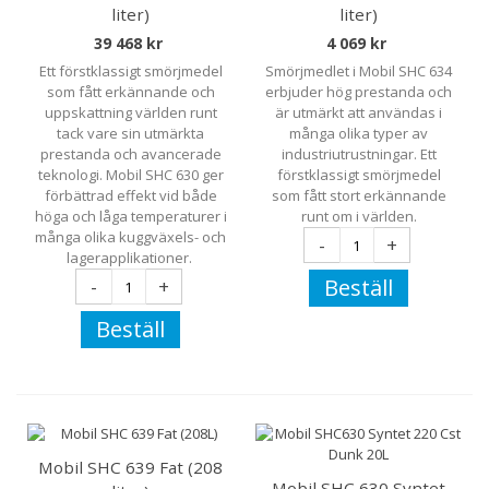
liter)
liter)
39 468 kr
4 069 kr
Ett förstklassigt smörjmedel
Smörjmedlet i Mobil SHC 634
som fått erkännande och
erbjuder hög prestanda och
uppskattning världen runt
är utmärkt att användas i
tack vare sin utmärkta
många olika typer av
prestanda och avancerade
industriutrustningar. Ett
teknologi. Mobil SHC 630 ger
förstklassigt smörjmedel
förbättrad effekt vid både
som fått stort erkännande
höga och låga temperaturer i
runt om i världen.
många olika kuggväxels- och
-
+
lagerapplikationer.
Beställ
-
+
Beställ
Mobil SHC 639 Fat (208
Mobil SHC 630 Syntet