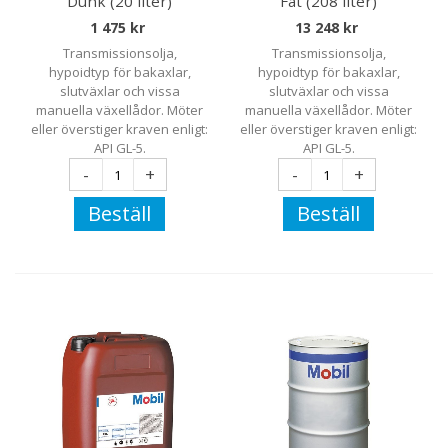
Dunk (20 liter)
Fat (208 liter)
1 475 kr
13 248 kr
Transmissionsolja,
Transmissionsolja,
hypoidtyp för bakaxlar,
hypoidtyp för bakaxlar,
slutväxlar och vissa
slutväxlar och vissa
manuella växellådor. Möter
manuella växellådor. Möter
eller överstiger kraven enligt:
eller överstiger kraven enligt:
API GL-5.
API GL-5.
-
+
-
+
Beställ
Beställ