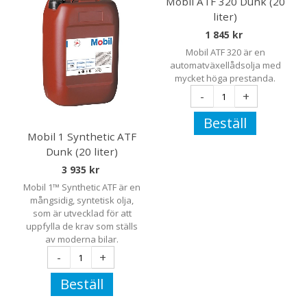
Mobil ATF 320 Dunk (20
liter)
1 845 kr
Mobil ATF 320 är en
automatväxellådsolja med
mycket höga prestanda.
-
+
Beställ
Mobil 1 Synthetic ATF
Dunk (20 liter)
3 935 kr
Mobil 1™ Synthetic ATF är en
mångsidig, syntetisk olja,
som är utvecklad för att
uppfylla de krav som ställs
av moderna bilar.
-
+
Beställ