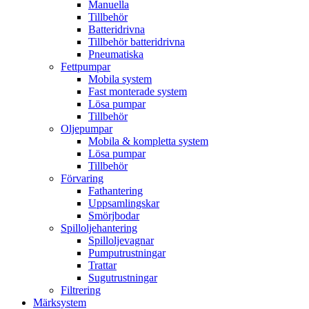
Manuella
Tillbehör
Batteridrivna
Tillbehör batteridrivna
Pneumatiska
Fettpumpar
Mobila system
Fast monterade system
Lösa pumpar
Tillbehör
Oljepumpar
Mobila & kompletta system
Lösa pumpar
Tillbehör
Förvaring
Fathantering
Uppsamlingskar
Smörjbodar
Spilloljehantering
Spilloljevagnar
Pumputrustningar
Trattar
Sugutrustningar
Filtrering
Märksystem