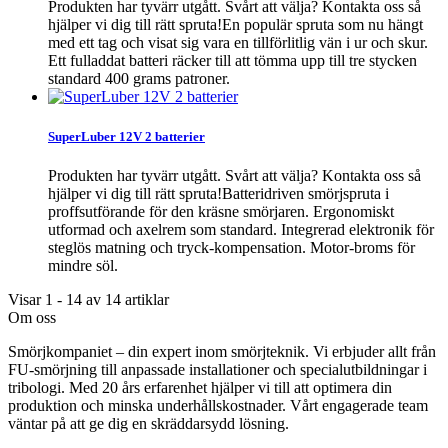
Produkten har tyvärr utgått. Svårt att välja? Kontakta oss så
hjälper vi dig till rätt spruta!En populär spruta som nu hängt
med ett tag och visat sig vara en tillförlitlig vän i ur och skur.
Ett fulladdat batteri räcker till att tömma upp till tre stycken
standard 400 grams patroner.
SuperLuber 12V 2 batterier
Produkten har tyvärr utgått. Svårt att välja? Kontakta oss så
hjälper vi dig till rätt spruta!Batteridriven smörjspruta i
proffsutförande för den kräsne smörjaren. Ergonomiskt
utformad och axelrem som standard. Integrerad elektronik för
steglös matning och tryck-kompensation. Motor-broms för
mindre söl.
Visar 1 - 14 av 14 artiklar
Om oss
Smörjkompaniet – din expert inom smörjteknik. Vi erbjuder allt från
FU-smörjning till anpassade installationer och specialutbildningar i
tribologi. Med 20 års erfarenhet hjälper vi till att optimera din
produktion och minska underhållskostnader. Vårt engagerade team
väntar på att ge dig en skräddarsydd lösning.