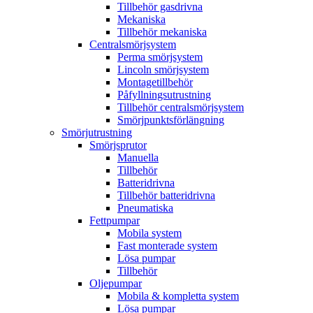
Tillbehör gasdrivna
Mekaniska
Tillbehör mekaniska
Centralsmörjsystem
Perma smörjsystem
Lincoln smörjsystem
Montagetillbehör
Påfyllningsutrustning
Tillbehör centralsmörjsystem
Smörjpunktsförlängning
Smörjutrustning
Smörjsprutor
Manuella
Tillbehör
Batteridrivna
Tillbehör batteridrivna
Pneumatiska
Fettpumpar
Mobila system
Fast monterade system
Lösa pumpar
Tillbehör
Oljepumpar
Mobila & kompletta system
Lösa pumpar