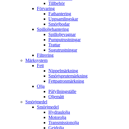
Tillbehör
Förvaring
Fathantering
Uppsamlingskar
Smörjbodar
Spilloljehantering
Spilloljevagnar
Pumputrustningar
Trattar
Sugutrustningar
Filtrering
Märksystem
Fett
Nippelmärkning
Smörjsprutemärkning
Fettpatronmärkning
Olja
Påfyllningställe
Oljemått
Smörjmedel
Smörjmedel
Hydraulolja
Motorolja
Transmissionolja
Gejdolja