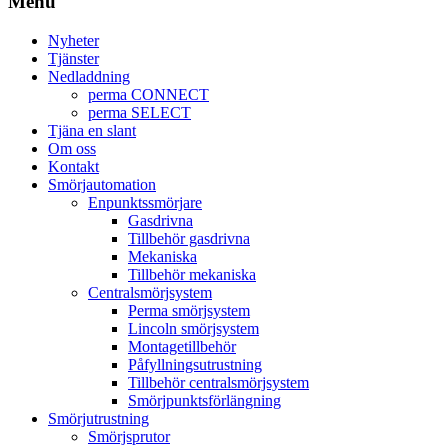
Menu
Nyheter
Tjänster
Nedladdning
perma CONNECT
perma SELECT
Tjäna en slant
Om oss
Kontakt
Smörjautomation
Enpunktssmörjare
Gasdrivna
Tillbehör gasdrivna
Mekaniska
Tillbehör mekaniska
Centralsmörjsystem
Perma smörjsystem
Lincoln smörjsystem
Montagetillbehör
Påfyllningsutrustning
Tillbehör centralsmörjsystem
Smörjpunktsförlängning
Smörjutrustning
Smörjsprutor