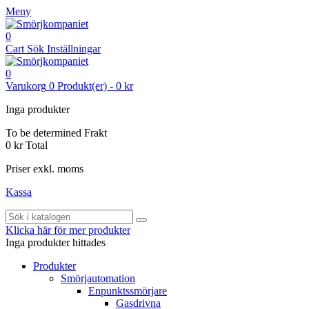
Meny
0
Cart
Sök
Inställningar
0
Varukorg
0
Produkt(er)
-
0 kr
Inga produkter
To be determined
Frakt
0 kr
Total
Priser exkl. moms
Kassa
Klicka här för mer produkter
Inga produkter hittades
Produkter
Smörjautomation
Enpunktssmörjare
Gasdrivna