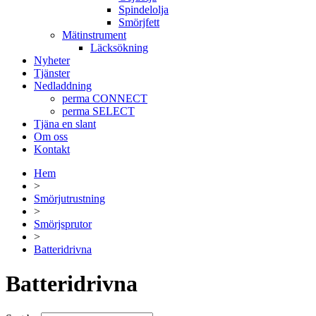
Spindelolja
Smörjfett
Mätinstrument
Läcksökning
Nyheter
Tjänster
Nedladdning
perma CONNECT
perma SELECT
Tjäna en slant
Om oss
Kontakt
Hem
>
Smörjutrustning
>
Smörjsprutor
>
Batteridrivna
Batteridrivna