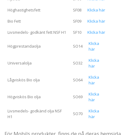
Höghastighetsfett
SF08
Klicka här
Bio Fett
SF09
Klicka här
Livsmedels- godkänt fett NSF H1
SF10
Klicka här
Klicka
Högprestandaolja
SO14
här
Klicka
Universalolja
SO32
här
Klicka
Lågviskös Bio olja
SO64
här
Klicka
Högviskös Bio olja
SO69
här
Livsmedels- godkänd olja NSF
Klicka
SO70
H1
här
För Mobils produkter, finns de på deras hemsida