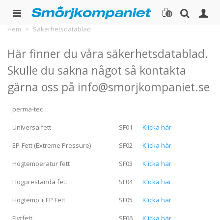
0
Hem
>
Säkerhetsdatablad
Här finner du våra säkerhetsdatablad.
Skulle du sakna något så kontakta
gärna oss på info@smorjkompaniet.se
perma-tec
Universalfett
SF01
Klicka här
EP-Fett (Extreme Pressure)
SF02
Klicka här
Högtemperatur fett
SF03
Klicka här
Högprestanda fett
SF04
Klicka här
Högtemp + EP Fett
SF05
Klicka här
Flytfett
SF06
Klicka här