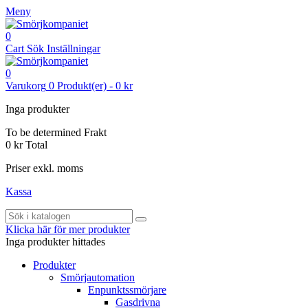
Meny
0
Cart
Sök
Inställningar
0
Varukorg
0
Produkt(er)
-
0 kr
Inga produkter
To be determined
Frakt
0 kr
Total
Priser exkl. moms
Kassa
Klicka här för mer produkter
Inga produkter hittades
Produkter
Smörjautomation
Enpunktssmörjare
Gasdrivna