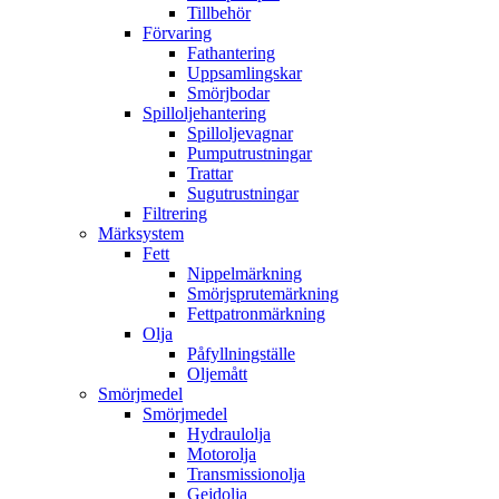
Tillbehör
Förvaring
Fathantering
Uppsamlingskar
Smörjbodar
Spilloljehantering
Spilloljevagnar
Pumputrustningar
Trattar
Sugutrustningar
Filtrering
Märksystem
Fett
Nippelmärkning
Smörjsprutemärkning
Fettpatronmärkning
Olja
Påfyllningställe
Oljemått
Smörjmedel
Smörjmedel
Hydraulolja
Motorolja
Transmissionolja
Gejdolja