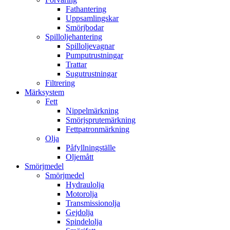
Fathantering
Uppsamlingskar
Smörjbodar
Spilloljehantering
Spilloljevagnar
Pumputrustningar
Trattar
Sugutrustningar
Filtrering
Märksystem
Fett
Nippelmärkning
Smörjsprutemärkning
Fettpatronmärkning
Olja
Påfyllningställe
Oljemått
Smörjmedel
Smörjmedel
Hydraulolja
Motorolja
Transmissionolja
Gejdolja
Spindelolja