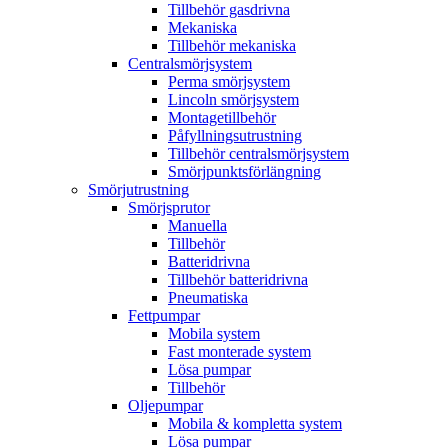
Tillbehör gasdrivna
Mekaniska
Tillbehör mekaniska
Centralsmörjsystem
Perma smörjsystem
Lincoln smörjsystem
Montagetillbehör
Påfyllningsutrustning
Tillbehör centralsmörjsystem
Smörjpunktsförlängning
Smörjutrustning
Smörjsprutor
Manuella
Tillbehör
Batteridrivna
Tillbehör batteridrivna
Pneumatiska
Fettpumpar
Mobila system
Fast monterade system
Lösa pumpar
Tillbehör
Oljepumpar
Mobila & kompletta system
Lösa pumpar