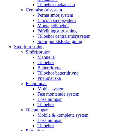
Tillbehör mekaniska
Centralsmörjsystem
Perma smörjsystem
Lincoln smörjsystem
Montagetillbehör
Påfyllningsutrustning
Tillbehör centralsmörjsystem
Smörjpunktsförlängning
Smörjutrustning
Smörjsprutor
Manuella
Tillbehör
Batteridrivna
Tillbehör batteridrivna
Pneumatiska
Fettpumpar
Mobila system
Fast monterade system
Lösa pumpar
Tillbehör
Oljepumpar
Mobila & kompletta system
Lösa pumpar
Tillbehör
Förvaring