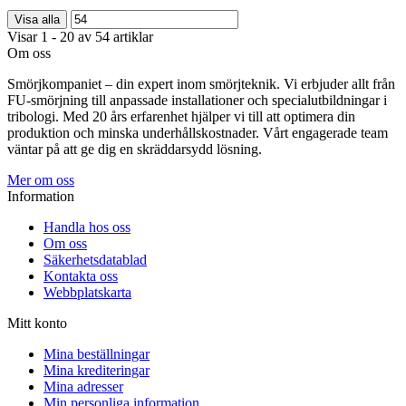
Visa alla
Visar 1 - 20 av 54 artiklar
Om oss
Smörjkompaniet – din expert inom smörjteknik. Vi erbjuder allt från
FU-smörjning till anpassade installationer och specialutbildningar i
tribologi. Med 20 års erfarenhet hjälper vi till att optimera din
produktion och minska underhållskostnader. Vårt engagerade team
väntar på att ge dig en skräddarsydd lösning.
Mer om oss
Information
Handla hos oss
Om oss
Säkerhetsdatablad
Kontakta oss
Webbplatskarta
Mitt konto
Mina beställningar
Mina krediteringar
Mina adresser
Min personliga information