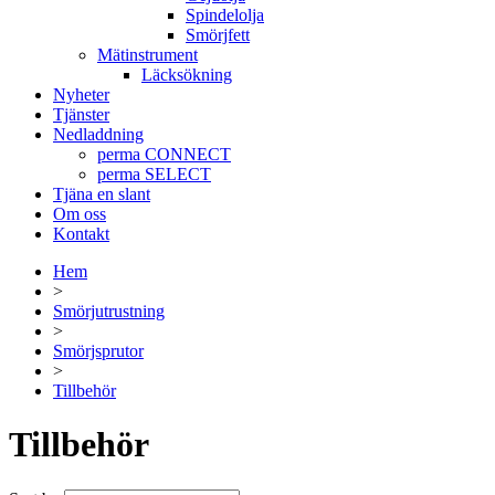
Spindelolja
Smörjfett
Mätinstrument
Läcksökning
Nyheter
Tjänster
Nedladdning
perma CONNECT
perma SELECT
Tjäna en slant
Om oss
Kontakt
Hem
>
Smörjutrustning
>
Smörjsprutor
>
Tillbehör
Tillbehör