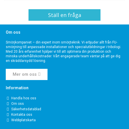
Ställ en fråga
Om oss
Smörjkompaniet – din expert inom smörjteknik. Vi erbjuder allt från FU-
smörjning till anpassade installationer och specialutbildningar i tribologi.
Med 20 års erfarenhet hjälper vi till att optimera din produktion och
minska underhållskostnader. Vårt engagerade team väntar på att ge dig
en skräddarsydd lösning.
Mer om oss
Information
Handla hos oss
Om oss
Säkerhetsdatablad
Kontakta oss
Webbplatskarta