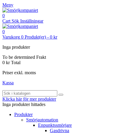
Meny
0
Cart
Sök
Inställningar
0
Varukorg
0
Produkt(er)
-
0 kr
Inga produkter
To be determined
Frakt
0 kr
Total
Priser exkl. moms
Kassa
Klicka här för mer produkter
Inga produkter hittades
Produkter
Smörjautomation
Enpunktssmörjare
Gasdrivna