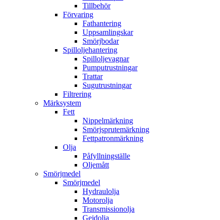
Tillbehör
Förvaring
Fathantering
Uppsamlingskar
Smörjbodar
Spilloljehantering
Spilloljevagnar
Pumputrustningar
Trattar
Sugutrustningar
Filtrering
Märksystem
Fett
Nippelmärkning
Smörjsprutemärkning
Fettpatronmärkning
Olja
Påfyllningställe
Oljemått
Smörjmedel
Smörjmedel
Hydraulolja
Motorolja
Transmissionolja
Gejdolja