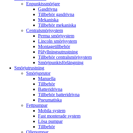
Enpunktssmörjare
Gasdrivna
Tillbehör gasdrivna
Mekaniska
Tillbehör mekaniska
Centralsmörjsystem
Perma smörjsystem
Lincoln smörjsystem
Montagetillbehör
Påfyllningsutrustning
Tillbehör centralsmörjsystem
Smörjpunktsförlängning
Smörjutrustning
Smörjsprutor
Manuella
Tillbehör
Batteridrivna
Tillbehör batteridrivna
Pneumatiska
Fettpumpar
Mobila system
Fast monterade system
Lösa pumpar
Tillbehör
Oljepumpar