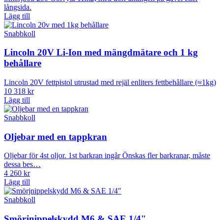
långsida.
Lägg till
Snabbkoll
Lincoln 20V Li-Ion med mängdmätare och 1 kg
behållare
Lincoln 20V fettpistol utrustad med rejäl enliters fettbehållare (≈1kg)
10 318 kr
Lägg till
Snabbkoll
Oljebar med en tappkran
Oljebar för 4st oljor. 1st barkran ingår Önskas fler barkranar, måste
dessa bes…
4 260 kr
Lägg till
Snabbkoll
Smörjnippelskydd M6 & SAE 1/4"