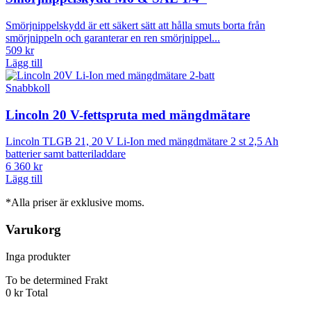
Smörjnippelskydd är ett säkert sätt att hålla smuts borta från
smörjnippeln och garanterar en ren smörjnippel...
509 kr
Lägg till
Snabbkoll
Lincoln 20 V-fettspruta med mängdmätare
Lincoln TLGB 21, 20 V Li-Ion med mängdmätare 2 st 2,5 Ah
batterier samt batteriladdare
6 360 kr
Lägg till
*Alla priser är exklusive moms.
Varukorg
Inga produkter
To be determined
Frakt
0 kr
Total