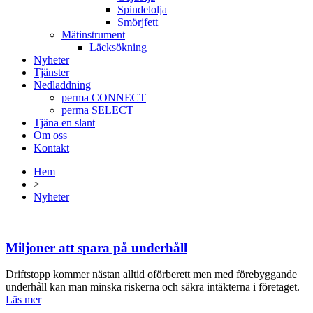
Spindelolja
Smörjfett
Mätinstrument
Läcksökning
Nyheter
Tjänster
Nedladdning
perma CONNECT
perma SELECT
Tjäna en slant
Om oss
Kontakt
Hem
>
Nyheter
Miljoner att spara på underhåll
Driftstopp kommer nästan alltid oförberett men med förebyggande
underhåll kan man minska riskerna och säkra intäkterna i företaget.
Läs mer