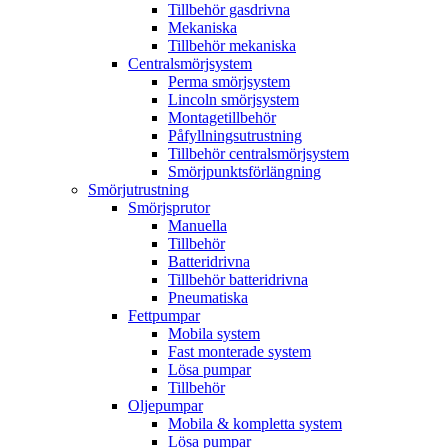
Tillbehör gasdrivna
Mekaniska
Tillbehör mekaniska
Centralsmörjsystem
Perma smörjsystem
Lincoln smörjsystem
Montagetillbehör
Påfyllningsutrustning
Tillbehör centralsmörjsystem
Smörjpunktsförlängning
Smörjutrustning
Smörjsprutor
Manuella
Tillbehör
Batteridrivna
Tillbehör batteridrivna
Pneumatiska
Fettpumpar
Mobila system
Fast monterade system
Lösa pumpar
Tillbehör
Oljepumpar
Mobila & kompletta system
Lösa pumpar