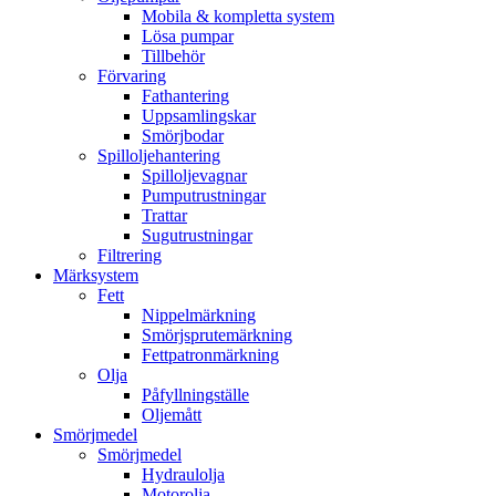
Mobila & kompletta system
Lösa pumpar
Tillbehör
Förvaring
Fathantering
Uppsamlingskar
Smörjbodar
Spilloljehantering
Spilloljevagnar
Pumputrustningar
Trattar
Sugutrustningar
Filtrering
Märksystem
Fett
Nippelmärkning
Smörjsprutemärkning
Fettpatronmärkning
Olja
Påfyllningställe
Oljemått
Smörjmedel
Smörjmedel
Hydraulolja
Motorolja