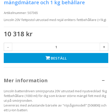
mängdmätare och 1 kg behållare
Artikelnummer:
507365
Lincoln 20V fettpistol utrustad med rejäl enliters fettbehållare (≈1kg)
10 318 kr
-
+
BESTÄLL
Mer information
Lincoln batteridriven smörjspruta 20V utrustad med nyutvecklad 1kg
fettbehållare (1000 ml) för dig som kräver större mängd fett med dig
ut på smörjronden.
Levereras med avlastande bärsele av "röjsågsmodell" [506806] och
ett Li-Ion batteri.