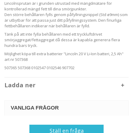
Lincolnsprutan är i grunden utrustad med mängdmätare för
kontrollerad mängd fett till dina smörjpunkter.
Den större behållaren fylls genom påfyllningsnippel (Std ø9mm) som
är utbytbar för att passa just ditt påfyllningssystem. Den finurliga
fettbehållaren indikerar när behållaren är fylld.
Tänk på att inte fylla behållaren med ett tryckluftdrivet
smörjaggregat/fettaggregat då dessa är kapabla generera flera
hundra bars tryck.
Möjlighet köpa till extra batterier "Lincoln 20 V Li-Ion batteri, 2,5 Ah"
art nr 507368
507365 507368 0102547 0102546 907702
Ladda ner
VANLIGA FRÅGOR
Ställ en fråga