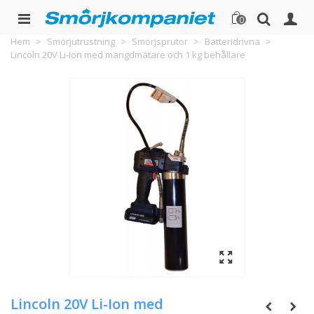
0
Hem
>
Smörjutrustning
>
Smörjsprutor
>
Batteridrivna
>
Lincoln 20V Li-Ion med mängdmätare och 1 kg behållare
Lincoln 20V Li-Ion med