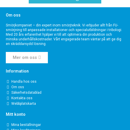
Om oss
Smörjkompaniet – din expert inom smörjteknik. Vi erbjuder allt från FU-
smörjning till anpassade installationer och specialutbildningar i tribologi.
Med 20 års erfarenhet hjälper vi till att optimera din produktion och
minska underhållskostnader. Vårt engagerade team väntar på att ge dig
en skräddarsydd lösning.
Mer om oss
Information
Handla hos oss
Om oss
Säkerhetsdatablad
Kontakta oss
Webbplatskarta
Mitt konto
Mina beställningar