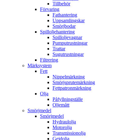
Tillbehör
Förvaring
Fathantering
Uppsamlingskar
Smörjbodar
Spilloljehantering
Spilloljevagnar
Pumputrustningar
Trattar
Sugutrustningar
Filtrering
Märksystem
Fett
Nippelmärkning
Smörjsprutemärkning
Fettpatronmärkning
Olja
Påfyllningställe
Oljemått
Smörjmedel
Smörjmedel
Hydraulolja
Motorolja
Transmissionolja
Gejdolja