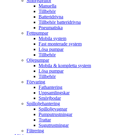
Smörjsprutor
Manuella
Tillbehör
Batteridrivna
Tillbehör batteridrivna
Pneumatiska
Fettpumpar
Mobila system
Fast monterade system
Lösa pumpar
Tillbehör
Oljepumpar
Mobila & kompletta system
Lösa pumpar
Tillbehör
Förvaring
Fathantering
Uppsamlingskar
Smörjbodar
Spilloljehantering
Spilloljevagnar
Pumputrustningar
Trattar
Sugutrustningar
Filtrering