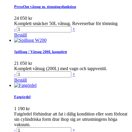
PressOut våtsug m. tömningsfunktion
24 050 kr
Komplett smäcker 50L våtsug. Reverserbar för tömning
-
+
Beställ
Spillsug / Våtsug 200L komplett
21 050 kr
Komplett våtsug (200L) med vagn och tappventil.
-
+
Beställ
Fatgördel
1 190 kr
Fatgördel förhindrar att fat i dålig kondition eller som förlorat
sin cylindriska form drar ihop sig av utrustningens höga
vakuum.
-
+