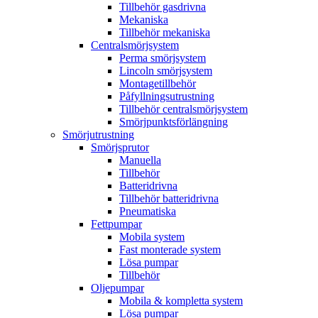
Tillbehör gasdrivna
Mekaniska
Tillbehör mekaniska
Centralsmörjsystem
Perma smörjsystem
Lincoln smörjsystem
Montagetillbehör
Påfyllningsutrustning
Tillbehör centralsmörjsystem
Smörjpunktsförlängning
Smörjutrustning
Smörjsprutor
Manuella
Tillbehör
Batteridrivna
Tillbehör batteridrivna
Pneumatiska
Fettpumpar
Mobila system
Fast monterade system
Lösa pumpar
Tillbehör
Oljepumpar
Mobila & kompletta system
Lösa pumpar