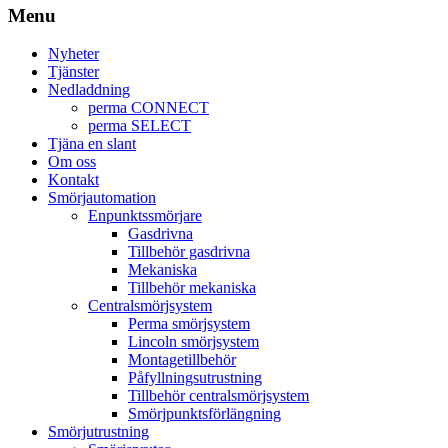
Menu
Nyheter
Tjänster
Nedladdning
perma CONNECT
perma SELECT
Tjäna en slant
Om oss
Kontakt
Smörjautomation
Enpunktssmörjare
Gasdrivna
Tillbehör gasdrivna
Mekaniska
Tillbehör mekaniska
Centralsmörjsystem
Perma smörjsystem
Lincoln smörjsystem
Montagetillbehör
Påfyllningsutrustning
Tillbehör centralsmörjsystem
Smörjpunktsförlängning
Smörjutrustning