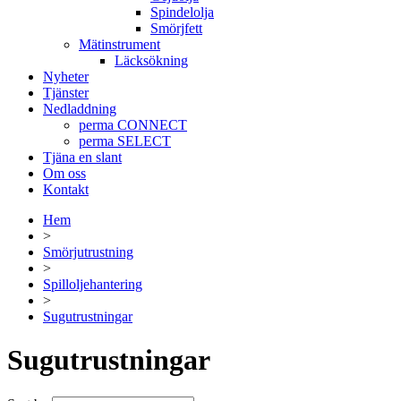
Spindelolja
Smörjfett
Mätinstrument
Läcksökning
Nyheter
Tjänster
Nedladdning
perma CONNECT
perma SELECT
Tjäna en slant
Om oss
Kontakt
Hem
>
Smörjutrustning
>
Spilloljehantering
>
Sugutrustningar
Sugutrustningar