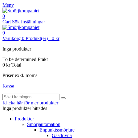
Meny
0
Cart
Sök
Inställningar
0
Varukorg
0
Produkt(er)
-
0 kr
Inga produkter
To be determined
Frakt
0 kr
Total
Priser exkl. moms
Kassa
Klicka här för mer produkter
Inga produkter hittades
Produkter
Smörjautomation
Enpunktssmörjare
Gasdrivna