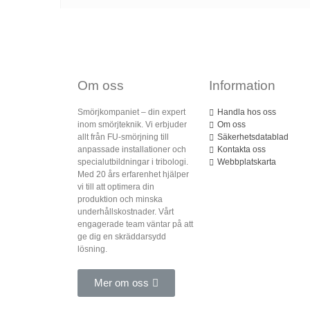
Om oss
Information
Smörjkompaniet – din expert
Handla hos oss
inom smörjteknik. Vi erbjuder
Om oss
allt från FU-smörjning till
Säkerhetsdatablad
anpassade installationer och
Kontakta oss
specialutbildningar i tribologi.
Webbplatskarta
Med 20 års erfarenhet hjälper
vi till att optimera din
produktion och minska
underhållskostnader. Vårt
engagerade team väntar på att
ge dig en skräddarsydd
lösning.
Mer om oss