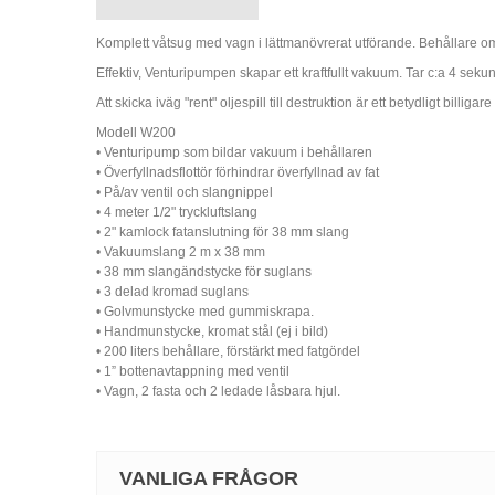
Komplett våtsug med vagn i lättmanövrerat utförande. Behållare om 
Effektiv, Venturipumpen skapar ett kraftfullt vakuum. Tar c:a 4 se
Att skicka iväg "rent" oljespill till destruktion är ett betydligt bil
Modell W200
• Venturipump som bildar vakuum i behållaren
• Överfyllnadsflottör förhindrar överfyllnad av fat
• På/av ventil och slangnippel
• 4 meter 1/2" tryckluftslang
• 2" kamlock fatanslutning för 38 mm slang
• Vakuumslang 2 m x 38 mm
• 38 mm slangändstycke för suglans
• 3 delad kromad suglans
• Golvmunstycke med gummiskrapa.
• Handmunstycke, kromat stål (ej i bild)
• 200 liters behållare, förstärkt med fatgördel
• 1” bottenavtappning med ventil
• Vagn, 2 fasta och 2 ledade låsbara hjul.
VANLIGA FRÅGOR