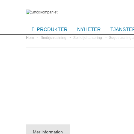
PRODUKTER
NYHETER
TJÄNSTE
Hem
>
Smörjutrustning
>
Spilloljehantering
>
Sugutrustninga
Mer information