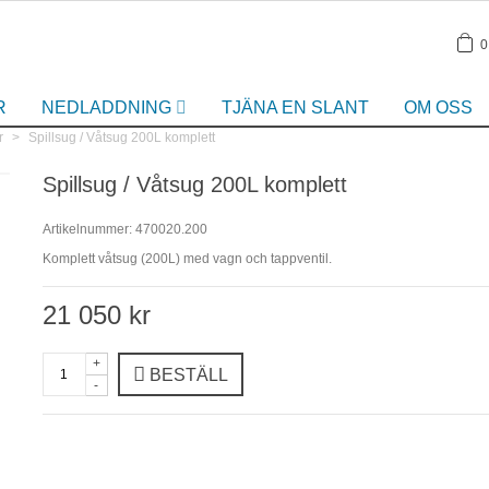
0
R
NEDLADDNING
TJÄNA EN SLANT
OM OSS
r
>
Spillsug / Våtsug 200L komplett
Spillsug / Våtsug 200L komplett
Artikelnummer:
470020.200
Komplett våtsug (200L) med vagn och tappventil.
21 050 kr
+
BESTÄLL
-