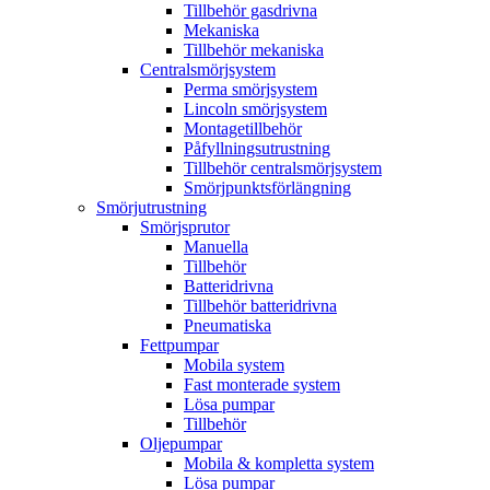
Tillbehör gasdrivna
Mekaniska
Tillbehör mekaniska
Centralsmörjsystem
Perma smörjsystem
Lincoln smörjsystem
Montagetillbehör
Påfyllningsutrustning
Tillbehör centralsmörjsystem
Smörjpunktsförlängning
Smörjutrustning
Smörjsprutor
Manuella
Tillbehör
Batteridrivna
Tillbehör batteridrivna
Pneumatiska
Fettpumpar
Mobila system
Fast monterade system
Lösa pumpar
Tillbehör
Oljepumpar
Mobila & kompletta system
Lösa pumpar