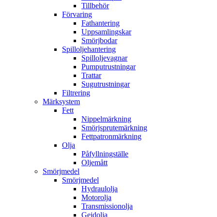
Tillbehör
Förvaring
Fathantering
Uppsamlingskar
Smörjbodar
Spilloljehantering
Spilloljevagnar
Pumputrustningar
Trattar
Sugutrustningar
Filtrering
Märksystem
Fett
Nippelmärkning
Smörjsprutemärkning
Fettpatronmärkning
Olja
Påfyllningställe
Oljemått
Smörjmedel
Smörjmedel
Hydraulolja
Motorolja
Transmissionolja
Gejdolja