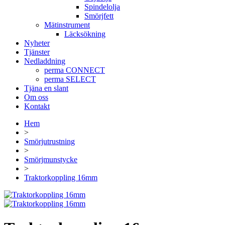
Spindelolja
Smörjfett
Mätinstrument
Läcksökning
Nyheter
Tjänster
Nedladdning
perma CONNECT
perma SELECT
Tjäna en slant
Om oss
Kontakt
Hem
>
Smörjutrustning
>
Smörjmunstycke
>
Traktorkoppling 16mm