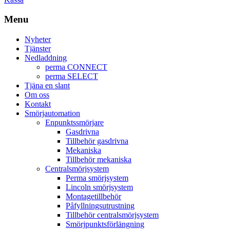
Menu
Nyheter
Tjänster
Nedladdning
perma CONNECT
perma SELECT
Tjäna en slant
Om oss
Kontakt
Smörjautomation
Enpunktssmörjare
Gasdrivna
Tillbehör gasdrivna
Mekaniska
Tillbehör mekaniska
Centralsmörjsystem
Perma smörjsystem
Lincoln smörjsystem
Montagetillbehör
Påfyllningsutrustning
Tillbehör centralsmörjsystem
Smörjpunktsförlängning