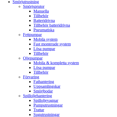
Smörjutrustning
Smörjsprutor
Manuella
Tillbehör
Batteridrivna
Tillbehör batteridrivna
Pneumatiska
Fettpumpar
Mobila system
Fast monterade system
Lösa pumpar
Tillbehör
Oljepumpar
Mobila & kompletta system
Lösa pumpar
Tillbehör
Förvaring
Fathantering
Uppsamlingskar
Smörjbodar
Spilloljehantering
Spilloljevagnar
Pumputrustningar
Trattar
Sugutrustningar