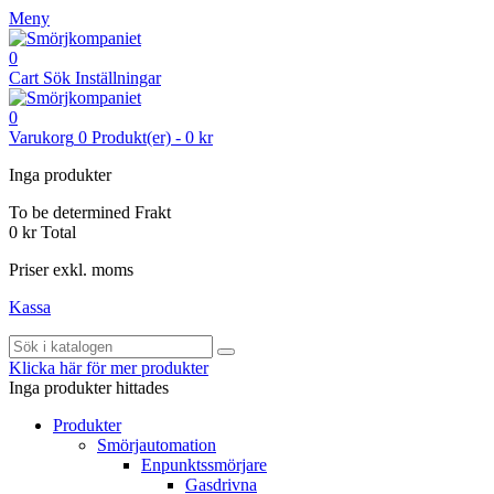
Meny
0
Cart
Sök
Inställningar
0
Varukorg
0
Produkt(er)
-
0 kr
Inga produkter
To be determined
Frakt
0 kr
Total
Priser exkl. moms
Kassa
Klicka här för mer produkter
Inga produkter hittades
Produkter
Smörjautomation
Enpunktssmörjare
Gasdrivna