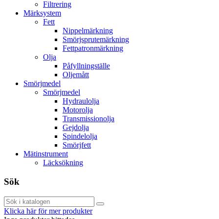
Filtrering
Märksystem
Fett
Nippelmärkning
Smörjsprutemärkning
Fettpatronmärkning
Olja
Påfyllningställe
Oljemått
Smörjmedel
Smörjmedel
Hydraulolja
Motorolja
Transmissionolja
Gejdolja
Spindelolja
Smörjfett
Mätinstrument
Läcksökning
Sök
Klicka här för mer produkter