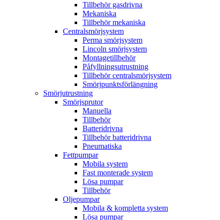
Tillbehör gasdrivna
Mekaniska
Tillbehör mekaniska
Centralsmörjsystem
Perma smörjsystem
Lincoln smörjsystem
Montagetillbehör
Påfyllningsutrustning
Tillbehör centralsmörjsystem
Smörjpunktsförlängning
Smörjutrustning
Smörjsprutor
Manuella
Tillbehör
Batteridrivna
Tillbehör batteridrivna
Pneumatiska
Fettpumpar
Mobila system
Fast monterade system
Lösa pumpar
Tillbehör
Oljepumpar
Mobila & kompletta system
Lösa pumpar