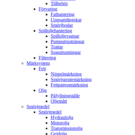
Tillbehör
Förvaring
Fathantering
Uppsamlingskar
Smörjbodar
Spilloljehantering
Spilloljevagnar
Pumputrustningar
Trattar
Sugutrustningar
Filtrering
Märksystem
Fett
Nippelmärkning
Smörjsprutemärkning
Fettpatronmärkning
Olja
Påfyllningställe
Oljemått
Smörjmedel
Smörjmedel
Hydraulolja
Motorolja
Transmissionolja
Gejdolja