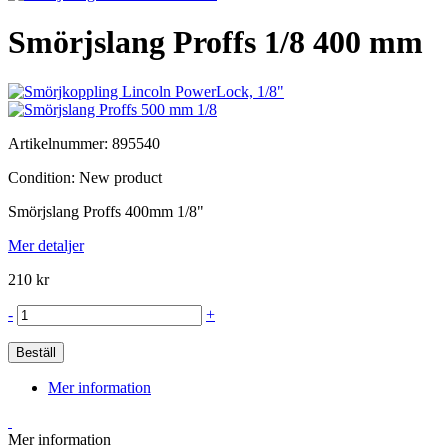
Smörjslang Proffs 1/8 400 mm
Artikelnummer:
895540
Condition:
New product
Smörjslang Proffs 400mm 1/8"
Mer detaljer
210 kr
-
+
Beställ
Mer information
Mer information