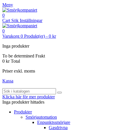
Meny
0
Cart
Sök
Inställningar
0
Varukorg
0
Produkt(er)
-
0 kr
Inga produkter
To be determined
Frakt
0 kr
Total
Priser exkl. moms
Kassa
Klicka här för mer produkter
Inga produkter hittades
Produkter
Smörjautomation
Enpunktssmörjare
Gasdrivna