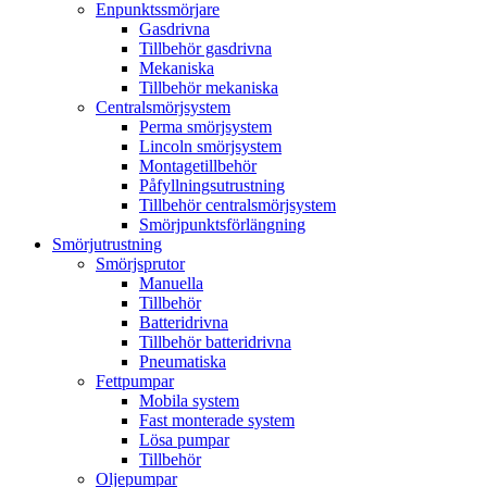
Enpunktssmörjare
Gasdrivna
Tillbehör gasdrivna
Mekaniska
Tillbehör mekaniska
Centralsmörjsystem
Perma smörjsystem
Lincoln smörjsystem
Montagetillbehör
Påfyllningsutrustning
Tillbehör centralsmörjsystem
Smörjpunktsförlängning
Smörjutrustning
Smörjsprutor
Manuella
Tillbehör
Batteridrivna
Tillbehör batteridrivna
Pneumatiska
Fettpumpar
Mobila system
Fast monterade system
Lösa pumpar
Tillbehör
Oljepumpar