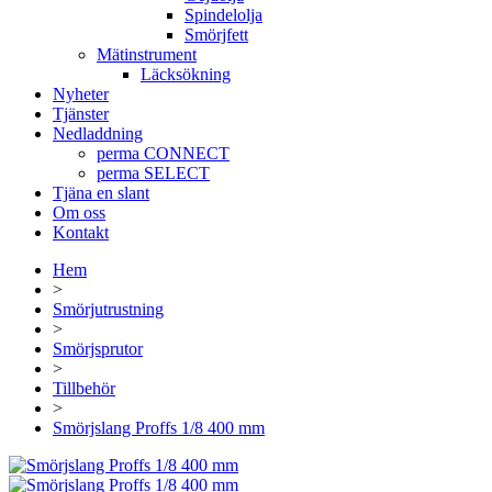
Spindelolja
Smörjfett
Mätinstrument
Läcksökning
Nyheter
Tjänster
Nedladdning
perma CONNECT
perma SELECT
Tjäna en slant
Om oss
Kontakt
Hem
>
Smörjutrustning
>
Smörjsprutor
>
Tillbehör
>
Smörjslang Proffs 1/8 400 mm