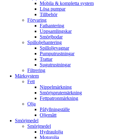
Mobila & kompletta system
Lösa pumpar
Tillbehör
Förvaring
Fathantering
Uppsamlingskar
Smörjbodar
Spilloljehantering
Spilloljevagnar
Pumputrustningar
Trattar
Sugutrustningar
Filtrering
Märksystem
Fett
Nippelmärkning
Smörjsprutemärkning
Fettpatronmärkning
Olja
Påfyllningställe
Oljemått
Smörjmedel
Smörjmedel
Hydraulolja
Motorolja