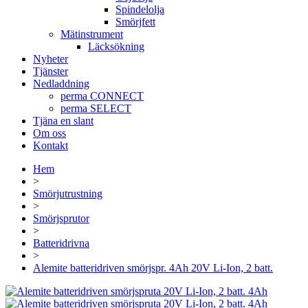
Spindelolja
Smörjfett
Mätinstrument
Läcksökning
Nyheter
Tjänster
Nedladdning
perma CONNECT
perma SELECT
Tjäna en slant
Om oss
Kontakt
Hem
>
Smörjutrustning
>
Smörjsprutor
>
Batteridrivna
>
Alemite batteridriven smörjspr. 4Ah 20V Li-Ion, 2 batt.