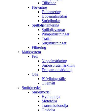
Tillbehör
Förvaring
Fathantering
Uppsamlingskar
Smörjbodar
Spilloljehantering
Spilloljevagnar
Pumputrustningar
Trattar
Sugutrustningar
Filtrering
Märksystem
Fett
Nippelmärkning
Smörjsprutemärkning
Fettpatronmärkning
Olja
Påfyllningställe
Oljemått
Smörjmedel
Smörjmedel
Hydraulolja
Motorolja
Transmissionolja
Gejdolja