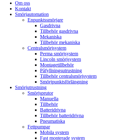
Om oss
Kontakt
Smörjautomation
Enpunktssmörjare
Gasdrivna
Tillbehör gasdrivna
Mekaniska
Tillbehör mekaniska
Centralsmörjsystem
Perma smörjsystem
Lincoln smörjsystem
Montagetillbehör
Påfyllningsutrustning
Tillbehör centralsmörjsystem
Smörjpunktsförlängning
Smörjutrustning
Smörjsprutor
Manuella
Tillbehör
Batteridrivna
Tillbehör batteridrivna
Pneumatiska
Fettpumpar
Mobila system
Fast monterade system