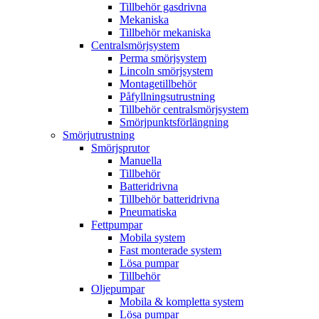
Tillbehör gasdrivna
Mekaniska
Tillbehör mekaniska
Centralsmörjsystem
Perma smörjsystem
Lincoln smörjsystem
Montagetillbehör
Påfyllningsutrustning
Tillbehör centralsmörjsystem
Smörjpunktsförlängning
Smörjutrustning
Smörjsprutor
Manuella
Tillbehör
Batteridrivna
Tillbehör batteridrivna
Pneumatiska
Fettpumpar
Mobila system
Fast monterade system
Lösa pumpar
Tillbehör
Oljepumpar
Mobila & kompletta system
Lösa pumpar