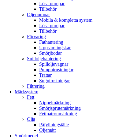
Lösa pumpar
Tillbehör
Oljepumpar
Mobila & kompletta system
Lösa pumpar
Tillbehör
Förvaring
Fathantering
Uppsamlingskar
Smörjbodar
Spilloljehantering
Spilloljevagnar
Pumputrustningar
Trattar
Sugutrustningar
Filtrering
Märksystem
Fett
Nippelmärkning
Smörjsprutemärkning
Fettpatronmärkning
Olja
Påfyllningställe
Oljemått
Smörjmedel