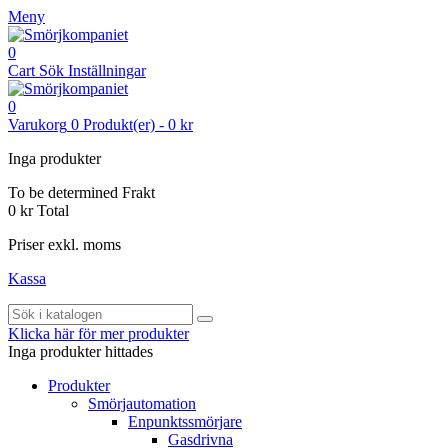
Meny
0
Cart
Sök
Inställningar
0
Varukorg
0
Produkt(er)
-
0 kr
Inga produkter
To be determined
Frakt
0 kr
Total
Priser exkl. moms
Kassa
Klicka här för mer produkter
Inga produkter hittades
Produkter
Smörjautomation
Enpunktssmörjare
Gasdrivna