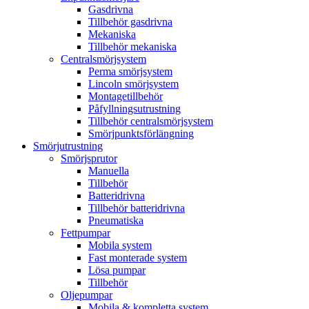
Gasdrivna
Tillbehör gasdrivna
Mekaniska
Tillbehör mekaniska
Centralsmörjsystem
Perma smörjsystem
Lincoln smörjsystem
Montagetillbehör
Påfyllningsutrustning
Tillbehör centralsmörjsystem
Smörjpunktsförlängning
Smörjutrustning
Smörjsprutor
Manuella
Tillbehör
Batteridrivna
Tillbehör batteridrivna
Pneumatiska
Fettpumpar
Mobila system
Fast monterade system
Lösa pumpar
Tillbehör
Oljepumpar
Mobila & kompletta system