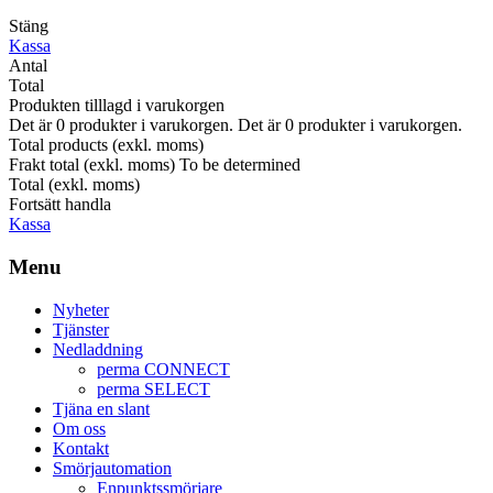
Stäng
Kassa
Antal
Total
Produkten tilllagd i varukorgen
Det är
0
produkter i varukorgen.
Det är
0
produkter i varukorgen.
Total products (exkl. moms)
Frakt total (exkl. moms)
To be determined
Total (exkl. moms)
Fortsätt handla
Kassa
Menu
Nyheter
Tjänster
Nedladdning
perma CONNECT
perma SELECT
Tjäna en slant
Om oss
Kontakt
Smörjautomation
Enpunktssmörjare