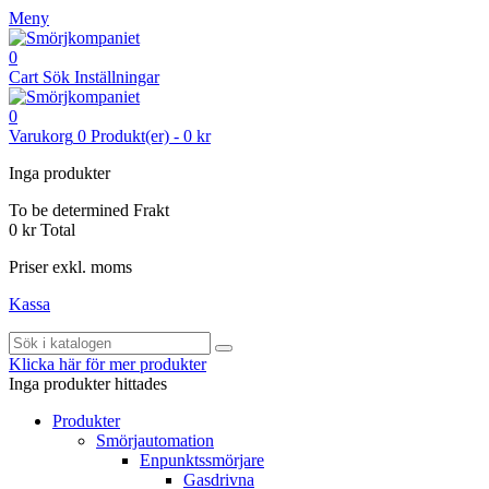
Meny
0
Cart
Sök
Inställningar
0
Varukorg
0
Produkt(er)
-
0 kr
Inga produkter
To be determined
Frakt
0 kr
Total
Priser exkl. moms
Kassa
Klicka här för mer produkter
Inga produkter hittades
Produkter
Smörjautomation
Enpunktssmörjare
Gasdrivna