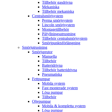
Tillbehör gasdrivna
Mekaniska
Tillbehör mekaniska
Centralsmörjsystem
Perma smörjsystem
Lincoln smörjsystem
Montagetillbehör
Påfyllningsutrustning
Tillbehör centralsmörjsystem
Smörjpunktsförlängning
Smörjutrustning
Smörjsprutor
Manuella
Tillbehör
Batteridrivna
Tillbehör batteridrivna
Pneumatiska
Fettpumpar
Mobila system
Fast monterade system
Lösa pumpar
Tillbehör
Oljepumpar
Mobila & kompletta system
Lösa pumpar