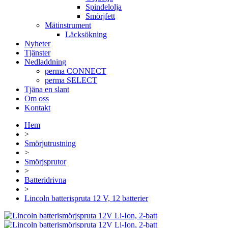
Spindelolja
Smörjfett
Mätinstrument
Läcksökning
Nyheter
Tjänster
Nedladdning
perma CONNECT
perma SELECT
Tjäna en slant
Om oss
Kontakt
Hem
>
Smörjutrustning
>
Smörjsprutor
>
Batteridrivna
>
Lincoln batterispruta 12 V, 12 batterier