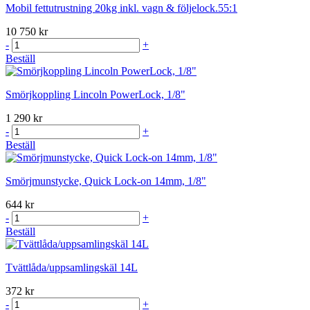
Mobil fettutrustning 20kg inkl. vagn & följelock.55:1
10 750 kr
-
+
Beställ
Smörjkoppling Lincoln PowerLock, 1/8"
1 290 kr
-
+
Beställ
Smörjmunstycke, Quick Lock-on 14mm, 1/8"
644 kr
-
+
Beställ
Tvättlåda/uppsamlingskäl 14L
372 kr
-
+