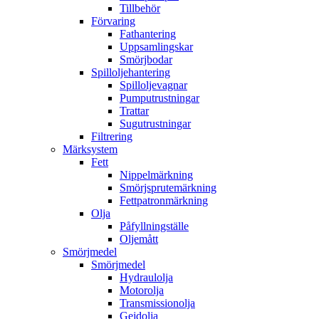
Tillbehör
Förvaring
Fathantering
Uppsamlingskar
Smörjbodar
Spilloljehantering
Spilloljevagnar
Pumputrustningar
Trattar
Sugutrustningar
Filtrering
Märksystem
Fett
Nippelmärkning
Smörjsprutemärkning
Fettpatronmärkning
Olja
Påfyllningställe
Oljemått
Smörjmedel
Smörjmedel
Hydraulolja
Motorolja
Transmissionolja
Gejdolja