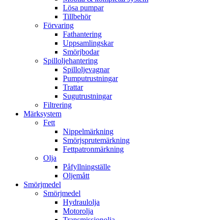
Lösa pumpar
Tillbehör
Förvaring
Fathantering
Uppsamlingskar
Smörjbodar
Spilloljehantering
Spilloljevagnar
Pumputrustningar
Trattar
Sugutrustningar
Filtrering
Märksystem
Fett
Nippelmärkning
Smörjsprutemärkning
Fettpatronmärkning
Olja
Påfyllningställe
Oljemått
Smörjmedel
Smörjmedel
Hydraulolja
Motorolja
Transmissionolja