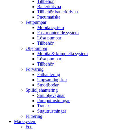
Tillbehör
Batteridrivna
Tillbehör batteridrivna
Pneumatiska
Fettpumpar
Mobila system
Fast monterade system
Lösa pumpar
Tillbehör
Oljepumpar
Mobila & kompletta system
Lösa pumpar
Tillbehör
Förvaring
Fathantering
Uppsamlingskar
Smörjbodar
Spilloljehantering
Spilloljevagnar
Pumputrustningar
Trattar
Sugutrustningar
Filtrering
Märksystem
Fett