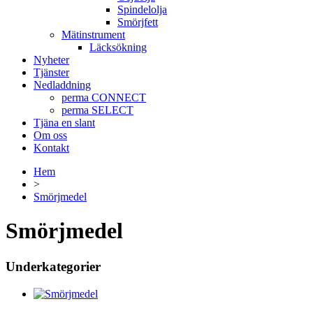
Spindelolja
Smörjfett
Mätinstrument
Läcksökning
Nyheter
Tjänster
Nedladdning
perma CONNECT
perma SELECT
Tjäna en slant
Om oss
Kontakt
Hem
>
Smörjmedel
Smörjmedel
Underkategorier