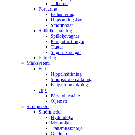
Tillbehör
Förvaring
Fathantering
Uppsamlingskar
Smörjbodar
Spilloljehantering
Spilloljevagnar
Pumputrustningar
Trattar
Sugutrustningar
Filtrering
Märksystem
Fett
Nippelmärkning
Smörjsprutemärkning
Fettpatronmärkning
Olja
Påfyllningställe
Oljemått
Smörjmedel
Smörjmedel
Hydraulolja
Motorolja
Transmissionolja
Gejdolja