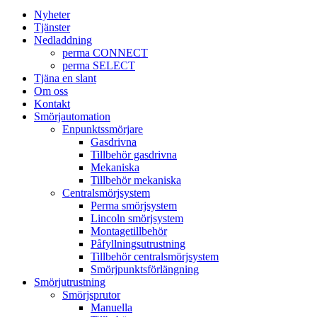
Nyheter
Tjänster
Nedladdning
perma CONNECT
perma SELECT
Tjäna en slant
Om oss
Kontakt
Smörjautomation
Enpunktssmörjare
Gasdrivna
Tillbehör gasdrivna
Mekaniska
Tillbehör mekaniska
Centralsmörjsystem
Perma smörjsystem
Lincoln smörjsystem
Montagetillbehör
Påfyllningsutrustning
Tillbehör centralsmörjsystem
Smörjpunktsförlängning
Smörjutrustning
Smörjsprutor
Manuella