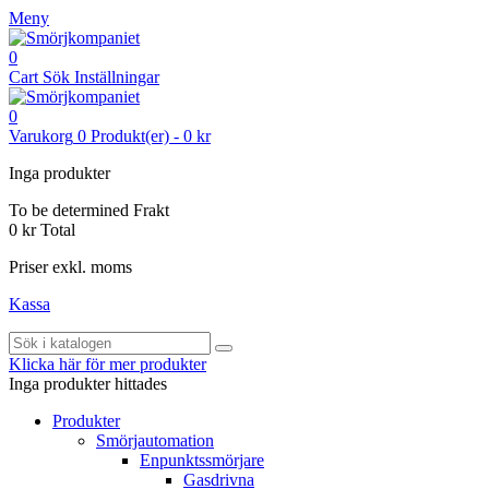
Meny
0
Cart
Sök
Inställningar
0
Varukorg
0
Produkt(er)
-
0 kr
Inga produkter
To be determined
Frakt
0 kr
Total
Priser exkl. moms
Kassa
Klicka här för mer produkter
Inga produkter hittades
Produkter
Smörjautomation
Enpunktssmörjare
Gasdrivna