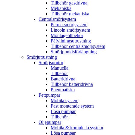
Tillbehör gasdrivna
Mekaniska
Tillbehör mekaniska
Centralsmörjsystem
Perma smörjsystem
Lincoln smörjsystem
Montagetillbehör
Påfyllningsutrustning
Tillbehör centralsmörjsystem
Smörjpunktsförlängning
Smörjutrustning
Smörjsprutor
Manuella
Tillbehör
Batteridrivna
Tillbehör batteridrivna
Pneumatiska
Fettpumpar
Mobila system
Fast monterade system
Lösa pumpar
Tillbehör
Oljepumpar
Mobila & kompletta system
Lösa pumpar