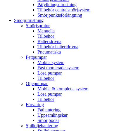
Påfyllningsutrustning
Tillbehör centralsmörjsystem
Smörjpunktsförlängning
Smörjutrustning
Smörjsprutor
Manuella
Tillbehör
Batteridrivna
Tillbehör batteridrivna
Pneumatiska
Fettpumpar
Mobila system
Fast monterade system
Lösa pumpar
Tillbehör
Oljepumpar
Mobila & kompletta system
Lösa pumpar
Tillbehör
Förvaring
Fathantering
Uppsamlingskar
Smörjbodar
Spilloljehantering
Spilloljevagnar