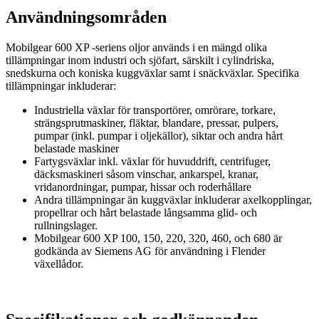
Användningsområden
Mobilgear 600 XP -seriens oljor används i en mängd olika
tillämpningar inom industri och sjöfart, särskilt i cylindriska,
snedskurna och koniska kuggväxlar samt i snäckväxlar. Specifika
tillämpningar inkluderar:
Industriella växlar för transportörer, omrörare, torkare,
strängsprutmaskiner, fläktar, blandare, pressar, pulpers,
pumpar (inkl. pumpar i oljekällor), siktar och andra hårt
belastade maskiner
Fartygsväxlar inkl. växlar för huvuddrift, centrifuger,
däcksmaskineri såsom vinschar, ankarspel, kranar,
vridanordningar, pumpar, hissar och roderhållare
Andra tillämpningar än kuggväxlar inkluderar axelkopplingar,
propellrar och hårt belastade långsamma glid- och
rullningslager.
Mobilgear 600 XP 100, 150, 220, 320, 460, och 680 är
godkända av Siemens AG för användning i Flender
växellådor.