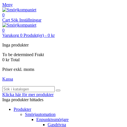
Meny
0
Cart
Sök
Inställningar
0
Varukorg
0
Produkt(er)
-
0 kr
Inga produkter
To be determined
Frakt
0 kr
Total
Priser exkl. moms
Kassa
Klicka här för mer produkter
Inga produkter hittades
Produkter
Smörjautomation
Enpunktssmörjare
Gasdrivna