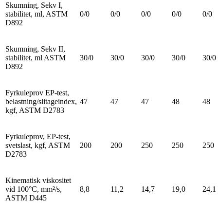
Skumning, Sekv I,
stabilitet, ml, ASTM
0/0
0/0
0/0
0/0
0/0
D892
Skumning, Sekv II,
stabilitet, ml ASTM
30/0
30/0
30/0
30/0
30/0
D892
Fyrkuleprov EP-test,
belastning/slitageindex,
47
47
47
48
48
kgf, ASTM D2783
Fyrkuleprov, EP-test,
svetslast, kgf, ASTM
200
200
250
250
250
D2783
Kinematisk viskositet
vid 100°C, mm²/s,
8,8
11,2
14,7
19,0
24,1
ASTM D445