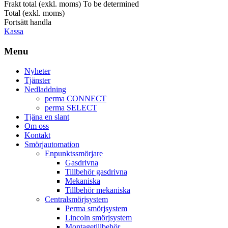
Frakt total (exkl. moms)
To be determined
Total (exkl. moms)
Fortsätt handla
Kassa
Menu
Nyheter
Tjänster
Nedladdning
perma CONNECT
perma SELECT
Tjäna en slant
Om oss
Kontakt
Smörjautomation
Enpunktssmörjare
Gasdrivna
Tillbehör gasdrivna
Mekaniska
Tillbehör mekaniska
Centralsmörjsystem
Perma smörjsystem
Lincoln smörjsystem
Montagetillbehör