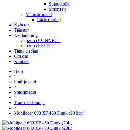
Spindelolja
Smörjfett
Mätinstrument
Läcksökning
Nyheter
Tjänster
Nedladdning
perma CONNECT
perma SELECT
Tjäna en slant
Om oss
Kontakt
Hem
>
Smörjmedel
>
Smörjmedel
>
Transmissionolja
>
Mobilgear 600 XP 460 Dunk (20 liter)