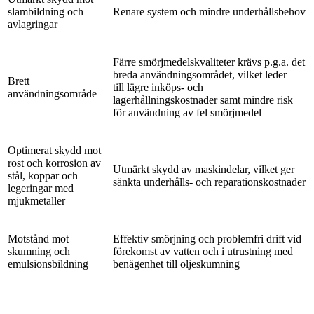
slambildning och
Renare system och mindre underhållsbehov
avlagringar
Färre smörjmedelskvaliteter krävs p.g.a. det
breda användningsområdet, vilket leder
Brett
till lägre inköps- och
användningsområde
lagerhållningskostnader samt mindre risk
för användning av fel smörjmedel
Optimerat skydd mot
rost och korrosion av
Utmärkt skydd av maskindelar, vilket ger
stål, koppar och
sänkta underhålls- och reparationskostnader
legeringar med
mjukmetaller
Motstånd mot
Effektiv smörjning och problemfri drift vid
skumning och
förekomst av vatten och i utrustning med
emulsionsbildning
benägenhet till oljeskumning