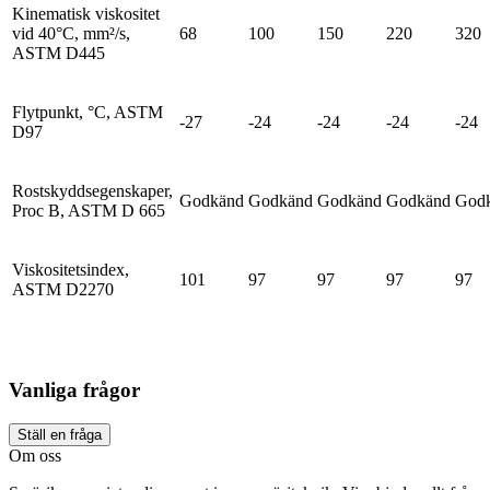
Kinematisk viskositet
vid 40°C, mm²/s,
68
100
150
220
320
ASTM D445
Flytpunkt, °C, ASTM
-27
-24
-24
-24
-24
D97
Rostskyddsegenskaper,
Godkänd
Godkänd
Godkänd
Godkänd
God
Proc B, ASTM D 665
Viskositetsindex,
101
97
97
97
97
ASTM D2270
Vanliga frågor
Ställ en fråga
Om oss