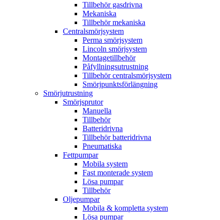
Tillbehör gasdrivna
Mekaniska
Tillbehör mekaniska
Centralsmörjsystem
Perma smörjsystem
Lincoln smörjsystem
Montagetillbehör
Påfyllningsutrustning
Tillbehör centralsmörjsystem
Smörjpunktsförlängning
Smörjutrustning
Smörjsprutor
Manuella
Tillbehör
Batteridrivna
Tillbehör batteridrivna
Pneumatiska
Fettpumpar
Mobila system
Fast monterade system
Lösa pumpar
Tillbehör
Oljepumpar
Mobila & kompletta system
Lösa pumpar