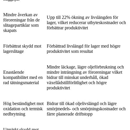
Mindre åverkan av
Upp till 22% ökning av livslängden för
föroreningar från de
lager, vilket reducerar utbyteskostnader och
slitagepartiklar som
förbättrar produktivitet
skapats
Förbättrat skydd mot
Förbättrad livslängd för lager med högre
lagerslitage
produktivitet som resultat
Mindre läckage, lägre oljeförbrukning och
Enastående
mindre inträngning av föroreningar vilket
kompatibilitet med en
bidrar till minskat underhåll, ökad
rad tätningsmaterial
växellådstillförlitlighet och högre
produktivitet
Hög beständighet mot
Bidrar till ökad oljelivslängd och lägre
oxidation och termisk
smörjmedels- och smörjningskostnader och
nedbrytning
färre planerade driftstopp
Utmärkt skydd mot