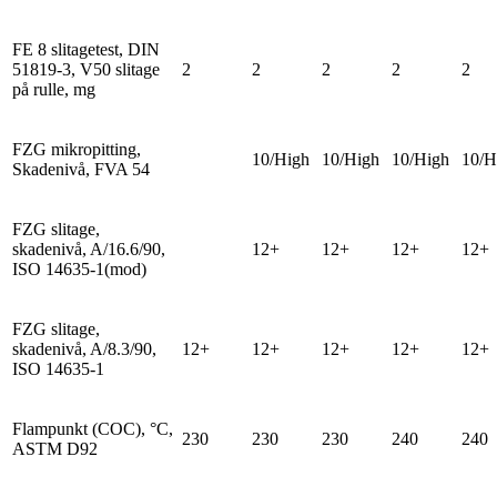
FE 8 slitagetest, DIN
51819-3, V50 slitage
2
2
2
2
2
på rulle, mg
FZG mikropitting,
10/High
10/High
10/High
10/H
Skadenivå, FVA 54
FZG slitage,
skadenivå, A/16.6/90,
12+
12+
12+
12+
ISO 14635-1(mod)
FZG slitage,
skadenivå, A/8.3/90,
12+
12+
12+
12+
12+
ISO 14635-1
Flampunkt (COC), °C,
230
230
230
240
240
ASTM D92