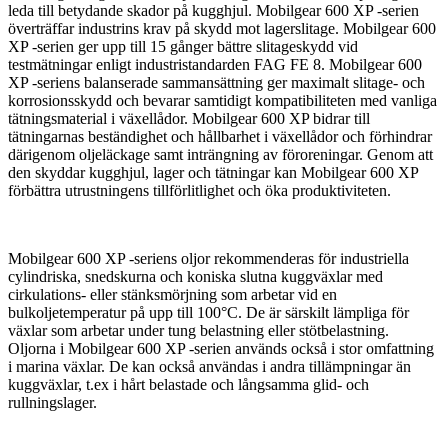
leda till betydande skador på kugghjul. Mobilgear 600 XP -serien
överträffar industrins krav på skydd mot lagerslitage. Mobilgear 600
XP -serien ger upp till 15 gånger bättre slitageskydd vid
testmätningar enligt industristandarden FAG FE 8. Mobilgear 600
XP -seriens balanserade sammansättning ger maximalt slitage- och
korrosionsskydd och bevarar samtidigt kompatibiliteten med vanliga
tätningsmaterial i växellådor. Mobilgear 600 XP bidrar till
tätningarnas beständighet och hållbarhet i växellådor och förhindrar
därigenom oljeläckage samt inträngning av föroreningar. Genom att
den skyddar kugghjul, lager och tätningar kan Mobilgear 600 XP
förbättra utrustningens tillförlitlighet och öka produktiviteten.
Mobilgear 600 XP -seriens oljor rekommenderas för industriella
cylindriska, snedskurna och koniska slutna kuggväxlar med
cirkulations- eller stänksmörjning som arbetar vid en
bulkoljetemperatur på upp till 100°C. De är särskilt lämpliga för
växlar som arbetar under tung belastning eller stötbelastning.
Oljorna i Mobilgear 600 XP -serien används också i stor omfattning
i marina växlar. De kan också användas i andra tillämpningar än
kuggväxlar, t.ex i hårt belastade och långsamma glid- och
rullningslager.