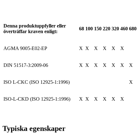
Denna produktuppfyller eller
68
100
150
220
320
460
680
överträffar kraven enligt:
AGMA 9005-E02-EP
X
X
X
X
X
X
DIN 51517-3:2009-06
X
X
X
X
X
X
X
ISO L-CKC (ISO 12925-1:1996)
X
ISO-L-CKD (ISO 12925-1:1996)
X
X
X
X
X
X
Typiska egenskaper