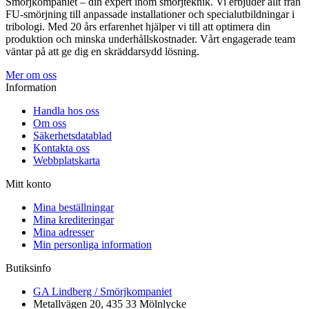
Smörjkompaniet – din expert inom smörjteknik. Vi erbjuder allt från
FU-smörjning till anpassade installationer och specialutbildningar i
tribologi. Med 20 års erfarenhet hjälper vi till att optimera din
produktion och minska underhållskostnader. Vårt engagerade team
väntar på att ge dig en skräddarsydd lösning.
Mer om oss
Information
Handla hos oss
Om oss
Säkerhetsdatablad
Kontakta oss
Webbplatskarta
Mitt konto
Mina beställningar
Mina krediteringar
Mina adresser
Min personliga information
Butiksinfo
GA Lindberg / Smörjkompaniet
Metallvägen 20, 435 33 Mölnlycke