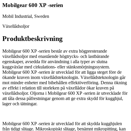
Mobilgear 600 XP -serien
Mobil Industrial, Sweden
Växellådsoljor
Produktbeskrivning
Mobilgear 600 XP -serien består av extra högpresterande
växellådsoljor med enastående högtrycks- och lastbärande
egenskaper, avsedda för användning i alla typer av slutna
kuggväxlar med cirkulations- eller stänksmörjningssystem.
Mobilgear 600 XP -serien är utvecklad för att ligga steget före de
ökande kraven inom växellådsteknologin. Växellådsteknologin går
mot mindre enheter med bibehållen effektöverföring. Denna ökning
av effekt i relation till storleken på växellådor ökar kraven på
växellådsoljor. Oljorna i Mobilgear 600 XP -serien är utvecklade för
att tåla dessa påfrestningar genom att ge extra skydd för kugghjul,
lager och tätningar.
Mobilgear 600 XP -serien är utvecklad för att skydda kugghjulen
från tidigt slitage. Mikroskopiskt slitage, benämnt mikropitting, kan