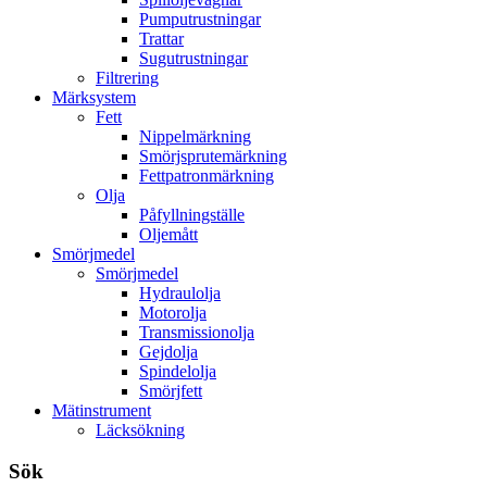
Pumputrustningar
Trattar
Sugutrustningar
Filtrering
Märksystem
Fett
Nippelmärkning
Smörjsprutemärkning
Fettpatronmärkning
Olja
Påfyllningställe
Oljemått
Smörjmedel
Smörjmedel
Hydraulolja
Motorolja
Transmissionolja
Gejdolja
Spindelolja
Smörjfett
Mätinstrument
Läcksökning
Sök