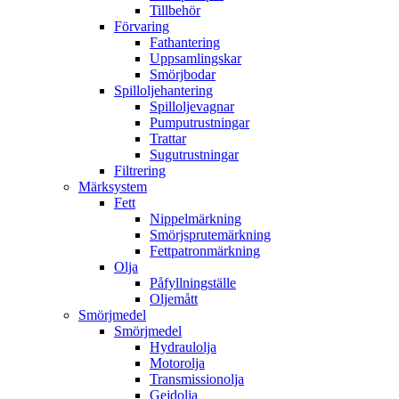
Tillbehör
Förvaring
Fathantering
Uppsamlingskar
Smörjbodar
Spilloljehantering
Spilloljevagnar
Pumputrustningar
Trattar
Sugutrustningar
Filtrering
Märksystem
Fett
Nippelmärkning
Smörjsprutemärkning
Fettpatronmärkning
Olja
Påfyllningställe
Oljemått
Smörjmedel
Smörjmedel
Hydraulolja
Motorolja
Transmissionolja
Gejdolja