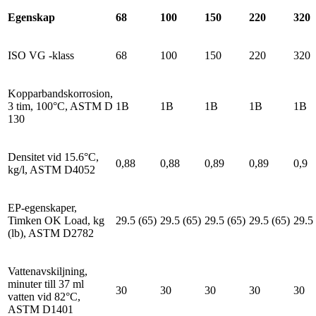
Egenskap
68
100
150
220
320
ISO VG -klass
68
100
150
220
320
Kopparbandskorrosion,
3 tim, 100°C, ASTM D
1B
1B
1B
1B
1B
130
Densitet vid 15.6°C,
0,88
0,88
0,89
0,89
0,9
kg/l, ASTM D4052
EP-egenskaper,
Timken OK Load, kg
29.5 (65)
29.5 (65)
29.5 (65)
29.5 (65)
29.5
(lb), ASTM D2782
Vattenavskiljning,
minuter till 37 ml
30
30
30
30
30
vatten vid 82°C,
ASTM D1401