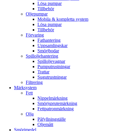
Lösa pumpar
Tillbehör
Oljepumpar
Mobila & kompletta system
Lösa pumpar
Tillbehör
Förvaring
Fathantering
Uppsamlingskar
Smörjbodar
Spilloljehantering
Spilloljevagnar
Pumputrustningar
Trattar
Sugutrustningar
Filtrering
Märksystem
Fett
Nippelmärkning
Smörjsprutemärkning
Fettpatronmärkning
Olja
Påfyllningställe
Oljemått
Smörjmedel