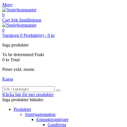
Meny
0
Cart
Sök
Inställningar
0
Varukorg
0
Produkt(er)
-
0 kr
Inga produkter
To be determined
Frakt
0 kr
Total
Priser exkl. moms
Kassa
Klicka här för mer produkter
Inga produkter hittades
Produkter
Smörjautomation
Enpunktssmörjare
Gasdrivna