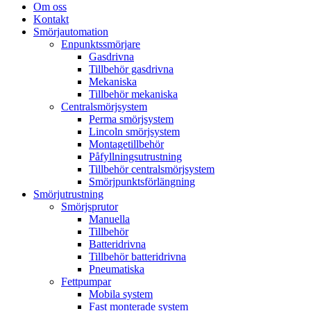
Om oss
Kontakt
Smörjautomation
Enpunktssmörjare
Gasdrivna
Tillbehör gasdrivna
Mekaniska
Tillbehör mekaniska
Centralsmörjsystem
Perma smörjsystem
Lincoln smörjsystem
Montagetillbehör
Påfyllningsutrustning
Tillbehör centralsmörjsystem
Smörjpunktsförlängning
Smörjutrustning
Smörjsprutor
Manuella
Tillbehör
Batteridrivna
Tillbehör batteridrivna
Pneumatiska
Fettpumpar
Mobila system
Fast monterade system