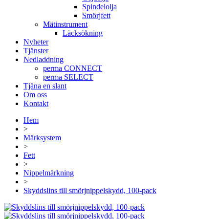
Spindelolja
Smörjfett
Mätinstrument
Läcksökning
Nyheter
Tjänster
Nedladdning
perma CONNECT
perma SELECT
Tjäna en slant
Om oss
Kontakt
Hem
>
Märksystem
>
Fett
>
Nippelmärkning
>
Skyddslins till smörjnippelskydd, 100-pack