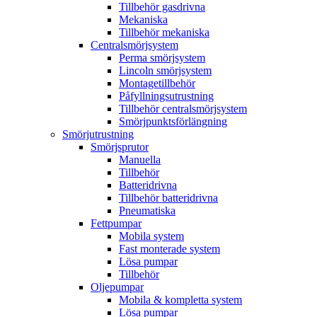
Tillbehör gasdrivna
Mekaniska
Tillbehör mekaniska
Centralsmörjsystem
Perma smörjsystem
Lincoln smörjsystem
Montagetillbehör
Påfyllningsutrustning
Tillbehör centralsmörjsystem
Smörjpunktsförlängning
Smörjutrustning
Smörjsprutor
Manuella
Tillbehör
Batteridrivna
Tillbehör batteridrivna
Pneumatiska
Fettpumpar
Mobila system
Fast monterade system
Lösa pumpar
Tillbehör
Oljepumpar
Mobila & kompletta system
Lösa pumpar