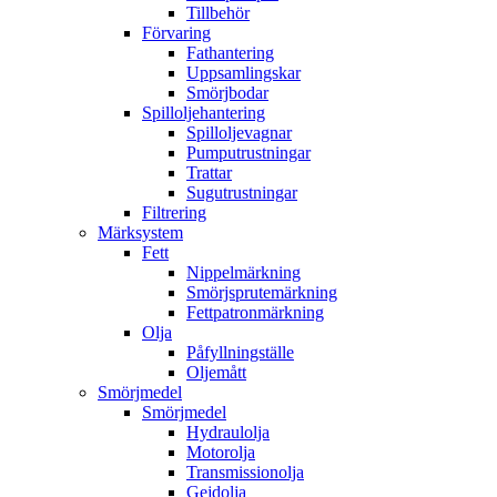
Tillbehör
Förvaring
Fathantering
Uppsamlingskar
Smörjbodar
Spilloljehantering
Spilloljevagnar
Pumputrustningar
Trattar
Sugutrustningar
Filtrering
Märksystem
Fett
Nippelmärkning
Smörjsprutemärkning
Fettpatronmärkning
Olja
Påfyllningställe
Oljemått
Smörjmedel
Smörjmedel
Hydraulolja
Motorolja
Transmissionolja
Gejdolja