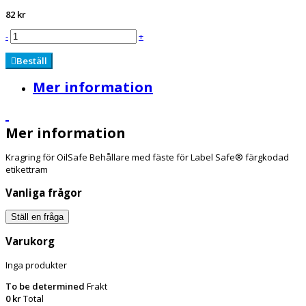
82 kr
-
+
Beställ
Mer information
Mer information
Kragring för OilSafe Behållare med fäste för Label Safe® färgkodad
etikettram
Vanliga frågor
Ställ en fråga
Varukorg
Inga produkter
To be determined
Frakt
0 kr
Total