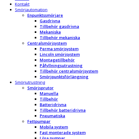
Kontakt
Smörjautomation
Enpunktssmörjare
Gasdrivna
Tillbehör gasdrivna
Mekaniska
Tillbehör mekaniska
Centralsmörjsystem
Perma smörjsystem
Lincoln smörjsystem
Montagetillbehör
Påfyllningsutrustning
Tillbehör centralsmörjsystem
Smörjpunktsförlängning
Smörjutrustning
Smörjsprutor
Manuella
Tillbehör
Batteridrivna
Tillbehör batteridrivna
Pneumatiska
Fettpumpar
Mobila system
Fast monterade system
Lösa pumpar