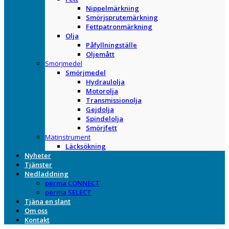
Nippelmärkning
Smörjsprutemärkning
Fettpatronmärkning
Olja
Påfyllningställe
Oljemått
Smörjmedel
Smörjmedel
Hydraulolja
Motorolja
Transmissionolja
Gejdolja
Spindelolja
Smörjfett
Mätinstrument
Läcksökning
Nyheter
Tjänster
Nedladdning
perma CONNECT
perma SELECT
Tjäna en slant
Om oss
Kontakt