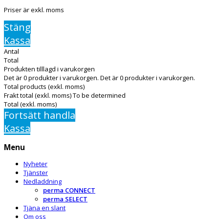
Priser är exkl. moms
Stäng
Kassa
Antal
Total
Produkten tilllagd i varukorgen
Det är
0
produkter i varukorgen.
Det är
0
produkter i varukorgen.
Total products (exkl. moms)
Frakt total (exkl. moms)
To be determined
Total (exkl. moms)
Fortsätt handla
Kassa
Menu
Nyheter
Tjänster
Nedladdning
perma CONNECT
perma SELECT
Tjäna en slant
Om oss