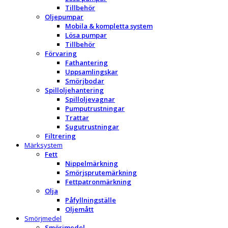
Tillbehör
Oljepumpar
Mobila & kompletta system
Lösa pumpar
Tillbehör
Förvaring
Fathantering
Uppsamlingskar
Smörjbodar
Spilloljehantering
Spilloljevagnar
Pumputrustningar
Trattar
Sugutrustningar
Filtrering
Märksystem
Fett
Nippelmärkning
Smörjsprutemärkning
Fettpatronmärkning
Olja
Påfyllningställe
Oljemått
Smörjmedel
Smörjmedel