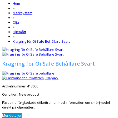
Hem
>
Märksystem
>
Olja
>
Oljemått
>
Kragring för OilSafe Behållare Svart
Kragring för OilSafe Behållare Svart
Artikelnummer:
413000
Condition:
New product
Fäst dina färgkodade etikettramar med information om smörjmedel
direkt på oljemåtten.
Mer detaljer