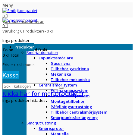
Meny
0
Cart
Sök
Inställningar
0
Varukorg
0
Produkt(er)
-
0 kr
Inga produkter
Produkter
To be determined
Frakt
Smörjautomation
0 kr
Total
Enpunktssmörjare
Gasdrivna
Priser exkl. moms
Tillbehör gasdrivna
Kassa
Mekaniska
Tillbehör mekaniska
Centralsmörjsystem
Perma smörjsystem
Klicka här för mer produkter
Lincoln smörjsystem
Inga produkter hittades
Montagetillbehör
Påfyllningsutrustning
Tillbehör centralsmörjsystem
Smörjpunktsförlängning
Smörjutrustning
Smörjsprutor
Manuella