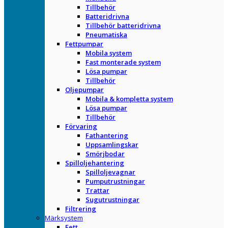
Tillbehör
Batteridrivna
Tillbehör batteridrivna
Pneumatiska
Fettpumpar
Mobila system
Fast monterade system
Lösa pumpar
Tillbehör
Oljepumpar
Mobila & kompletta system
Lösa pumpar
Tillbehör
Förvaring
Fathantering
Uppsamlingskar
Smörjbodar
Spilloljehantering
Spilloljevagnar
Pumputrustningar
Trattar
Sugutrustningar
Filtrering
Märksystem
Fett