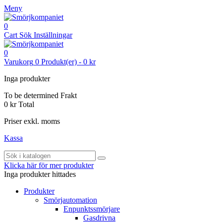
Meny
0
Cart
Sök
Inställningar
0
Varukorg
0
Produkt(er)
-
0 kr
Inga produkter
To be determined
Frakt
0 kr
Total
Priser exkl. moms
Kassa
Klicka här för mer produkter
Inga produkter hittades
Produkter
Smörjautomation
Enpunktssmörjare
Gasdrivna