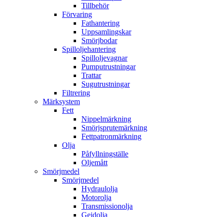
Tillbehör
Förvaring
Fathantering
Uppsamlingskar
Smörjbodar
Spilloljehantering
Spilloljevagnar
Pumputrustningar
Trattar
Sugutrustningar
Filtrering
Märksystem
Fett
Nippelmärkning
Smörjsprutemärkning
Fettpatronmärkning
Olja
Påfyllningställe
Oljemått
Smörjmedel
Smörjmedel
Hydraulolja
Motorolja
Transmissionolja
Gejdolja