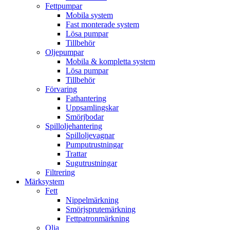
Fettpumpar
Mobila system
Fast monterade system
Lösa pumpar
Tillbehör
Oljepumpar
Mobila & kompletta system
Lösa pumpar
Tillbehör
Förvaring
Fathantering
Uppsamlingskar
Smörjbodar
Spilloljehantering
Spilloljevagnar
Pumputrustningar
Trattar
Sugutrustningar
Filtrering
Märksystem
Fett
Nippelmärkning
Smörjsprutemärkning
Fettpatronmärkning
Olja