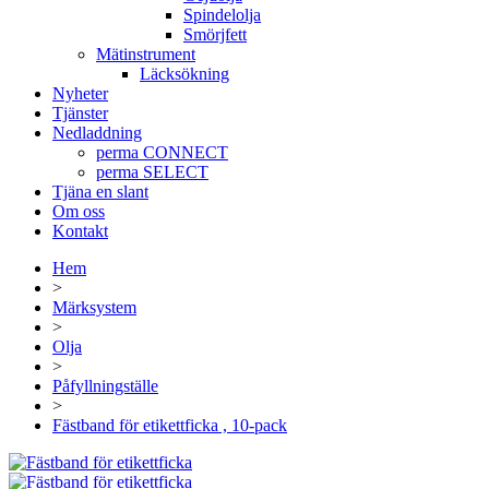
Spindelolja
Smörjfett
Mätinstrument
Läcksökning
Nyheter
Tjänster
Nedladdning
perma CONNECT
perma SELECT
Tjäna en slant
Om oss
Kontakt
Hem
>
Märksystem
>
Olja
>
Påfyllningställe
>
Fästband för etikettficka , 10-pack