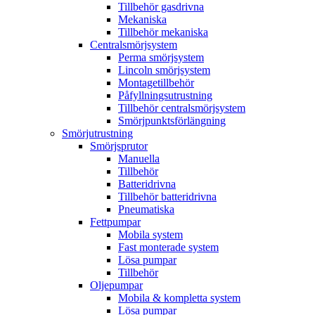
Tillbehör gasdrivna
Mekaniska
Tillbehör mekaniska
Centralsmörjsystem
Perma smörjsystem
Lincoln smörjsystem
Montagetillbehör
Påfyllningsutrustning
Tillbehör centralsmörjsystem
Smörjpunktsförlängning
Smörjutrustning
Smörjsprutor
Manuella
Tillbehör
Batteridrivna
Tillbehör batteridrivna
Pneumatiska
Fettpumpar
Mobila system
Fast monterade system
Lösa pumpar
Tillbehör
Oljepumpar
Mobila & kompletta system
Lösa pumpar