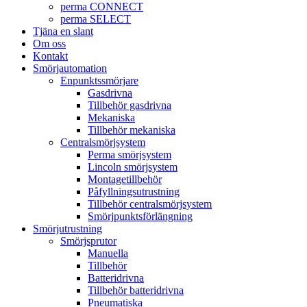
perma CONNECT
perma SELECT
Tjäna en slant
Om oss
Kontakt
Smörjautomation
Enpunktssmörjare
Gasdrivna
Tillbehör gasdrivna
Mekaniska
Tillbehör mekaniska
Centralsmörjsystem
Perma smörjsystem
Lincoln smörjsystem
Montagetillbehör
Påfyllningsutrustning
Tillbehör centralsmörjsystem
Smörjpunktsförlängning
Smörjutrustning
Smörjsprutor
Manuella
Tillbehör
Batteridrivna
Tillbehör batteridrivna
Pneumatiska