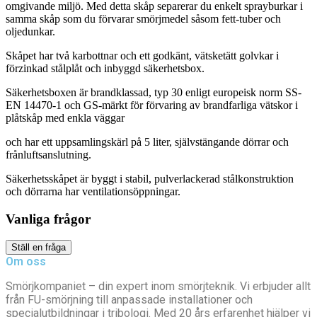
omgivande miljö. Med detta skåp separerar du enkelt sprayburkar i
samma skåp som du förvarar smörjmedel såsom fett-tuber och
oljedunkar.
Skåpet har två karbottnar och ett godkänt, vätsketätt golvkar i
förzinkad stålplåt och inbyggd säkerhetsbox.
Säkerhetsboxen är brandklassad, typ 30 enligt europeisk norm SS-
EN 14470-1 och GS-märkt för förvaring av brandfarliga vätskor i
plåtskåp med enkla väggar
och har ett uppsamlingskärl på 5 liter, självstängande dörrar och
frånluftsanslutning.
Säkerhetsskåpet är byggt i stabil, pulverlackerad stålkonstruktion
och dörrarna har ventilationsöppningar.
Vanliga frågor
Ställ en fråga
Om oss
Smörjkompaniet – din expert inom smörjteknik. Vi erbjuder allt
från FU-smörjning till anpassade installationer och
specialutbildningar i tribologi. Med 20 års erfarenhet hjälper vi