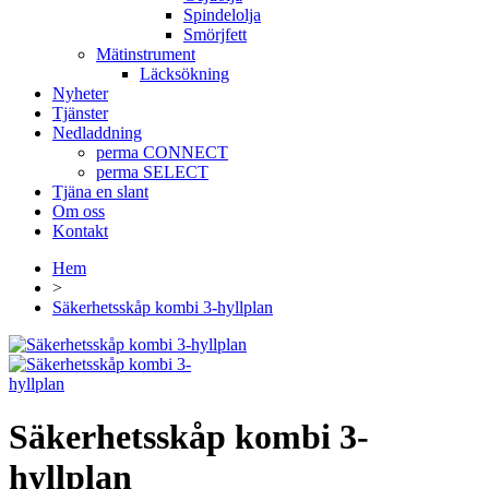
Spindelolja
Smörjfett
Mätinstrument
Läcksökning
Nyheter
Tjänster
Nedladdning
perma CONNECT
perma SELECT
Tjäna en slant
Om oss
Kontakt
Hem
>
Säkerhetsskåp kombi 3-hyllplan
Säkerhetsskåp kombi 3-
hyllplan