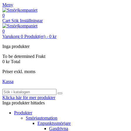
Meny
0
Cart
Sök
Inställningar
0
Varukorg
0
Produkt(er)
-
0 kr
Inga produkter
To be determined
Frakt
0 kr
Total
Priser exkl. moms
Kassa
Klicka här för mer produkter
Inga produkter hittades
Produkter
Smörjautomation
Enpunktssmörjare
Gasdrivna