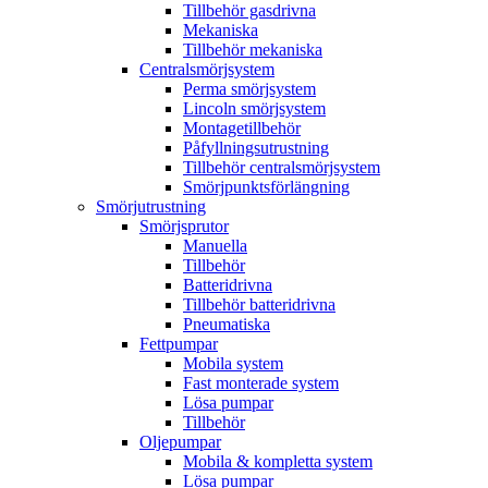
Tillbehör gasdrivna
Mekaniska
Tillbehör mekaniska
Centralsmörjsystem
Perma smörjsystem
Lincoln smörjsystem
Montagetillbehör
Påfyllningsutrustning
Tillbehör centralsmörjsystem
Smörjpunktsförlängning
Smörjutrustning
Smörjsprutor
Manuella
Tillbehör
Batteridrivna
Tillbehör batteridrivna
Pneumatiska
Fettpumpar
Mobila system
Fast monterade system
Lösa pumpar
Tillbehör
Oljepumpar
Mobila & kompletta system
Lösa pumpar