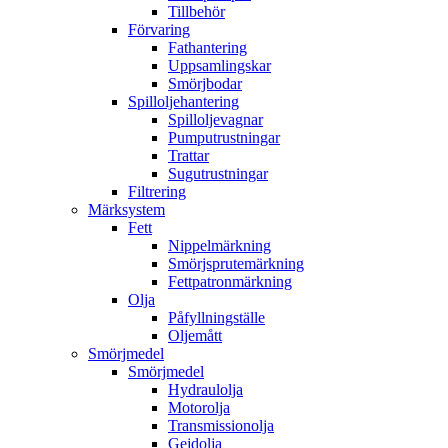
Tillbehör
Förvaring
Fathantering
Uppsamlingskar
Smörjbodar
Spilloljehantering
Spilloljevagnar
Pumputrustningar
Trattar
Sugutrustningar
Filtrering
Märksystem
Fett
Nippelmärkning
Smörjsprutemärkning
Fettpatronmärkning
Olja
Påfyllningställe
Oljemått
Smörjmedel
Smörjmedel
Hydraulolja
Motorolja
Transmissionolja
Gejdolja