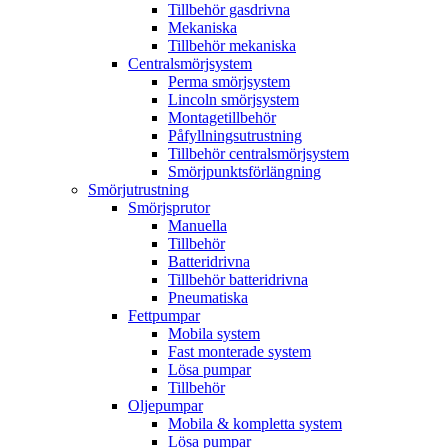
Tillbehör gasdrivna
Mekaniska
Tillbehör mekaniska
Centralsmörjsystem
Perma smörjsystem
Lincoln smörjsystem
Montagetillbehör
Påfyllningsutrustning
Tillbehör centralsmörjsystem
Smörjpunktsförlängning
Smörjutrustning
Smörjsprutor
Manuella
Tillbehör
Batteridrivna
Tillbehör batteridrivna
Pneumatiska
Fettpumpar
Mobila system
Fast monterade system
Lösa pumpar
Tillbehör
Oljepumpar
Mobila & kompletta system
Lösa pumpar