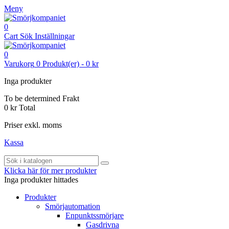
Meny
0
Cart
Sök
Inställningar
0
Varukorg
0
Produkt(er)
-
0 kr
Inga produkter
To be determined
Frakt
0 kr
Total
Priser exkl. moms
Kassa
Klicka här för mer produkter
Inga produkter hittades
Produkter
Smörjautomation
Enpunktssmörjare
Gasdrivna