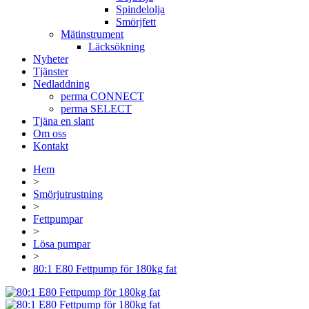
Spindelolja
Smörjfett
Mätinstrument
Läcksökning
Nyheter
Tjänster
Nedladdning
perma CONNECT
perma SELECT
Tjäna en slant
Om oss
Kontakt
Hem
>
Smörjutrustning
>
Fettpumpar
>
Lösa pumpar
>
80:1 E80 Fettpump för 180kg fat