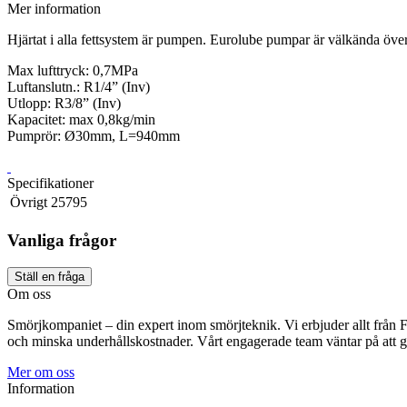
Mer information
Hjärtat i alla fettsystem är pumpen. Eurolube pumpar är välkända över
Max lufttryck: 0,7MPa
Luftanslutn.: R1/4” (Inv)
Utlopp: R3/8” (Inv)
Kapacitet: max 0,8kg/min
Pumprör: Ø30mm, L=940mm
Specifikationer
Övrigt
25795
Vanliga frågor
Ställ en fråga
Om oss
Smörjkompaniet – din expert inom smörjteknik. Vi erbjuder allt från FU-
och minska underhållskostnader. Vårt engagerade team väntar på att g
Mer om oss
Information