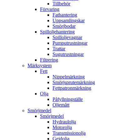
Tillbehör
Förvaring
Fathantering
Uppsamlingskar
Smörjbodar
Spilloljehantering
Spilloljevagnar
Pumputrustningar
Trattar
Sugutrustningar
Filtrering
Märksystem
Fett
Nippelmärkning
Smörjsprutemärkning
Fettpatronmärkning
Olja
Påfyllningställe
Oljemått
Smörjmedel
Smörjmedel
Hydraulolja
Motorolja
Transmissionolja
Gejdolja