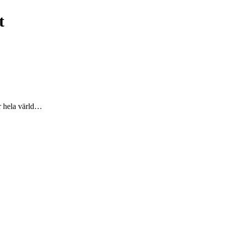
t
r hela värld…