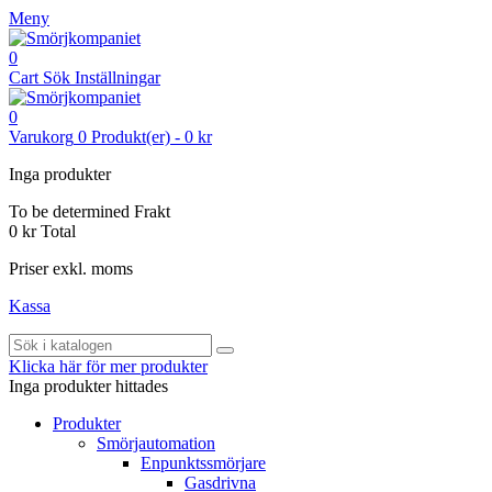
Meny
0
Cart
Sök
Inställningar
0
Varukorg
0
Produkt(er)
-
0 kr
Inga produkter
To be determined
Frakt
0 kr
Total
Priser exkl. moms
Kassa
Klicka här för mer produkter
Inga produkter hittades
Produkter
Smörjautomation
Enpunktssmörjare
Gasdrivna