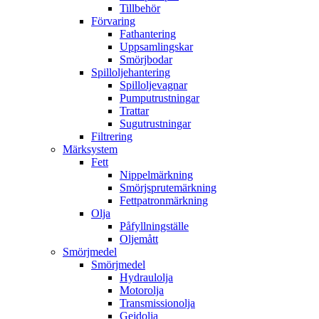
Tillbehör
Förvaring
Fathantering
Uppsamlingskar
Smörjbodar
Spilloljehantering
Spilloljevagnar
Pumputrustningar
Trattar
Sugutrustningar
Filtrering
Märksystem
Fett
Nippelmärkning
Smörjsprutemärkning
Fettpatronmärkning
Olja
Påfyllningställe
Oljemått
Smörjmedel
Smörjmedel
Hydraulolja
Motorolja
Transmissionolja
Gejdolja