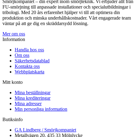
Smörjkompaniet – din expert inom smörjteknik. Vi erbjuder allt från
FU-smörjning till anpassade installationer och specialutbildningar i
tribologi. Med 20 års erfarenhet hjälper vi till att optimera din
produktion och minska underhållskostnader. Vårt engagerade team
väntar på att ge dig en skräddarsydd lösning.
Mer om oss
Information
Handla hos oss
Om oss
Säkerhetsdatablad
Kontakta oss
Webbplatskarta
Mitt konto
Mina beställningar
Mina krediteringar
Mina adresser
Min personliga information
Butiksinfo
GA Lindberg / Smörjkompaniet
Metallvägen 20, 435 33 Mölnlycke