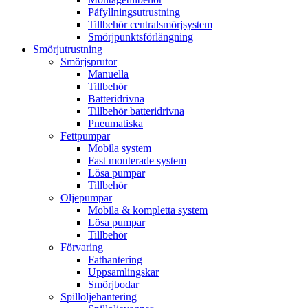
Påfyllningsutrustning
Tillbehör centralsmörjsystem
Smörjpunktsförlängning
Smörjutrustning
Smörjsprutor
Manuella
Tillbehör
Batteridrivna
Tillbehör batteridrivna
Pneumatiska
Fettpumpar
Mobila system
Fast monterade system
Lösa pumpar
Tillbehör
Oljepumpar
Mobila & kompletta system
Lösa pumpar
Tillbehör
Förvaring
Fathantering
Uppsamlingskar
Smörjbodar
Spilloljehantering