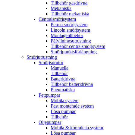
Tillbehör gasdrivna
Mekaniska
Tillbehör mekaniska
Centralsmörjsystem
Perma smörjsystem
Lincoln smörjsystem
Montagetillbehör
Påfyllningsutrustning
Tillbehör centralsmörjsystem
Smörjpunktsförlängning
Smörjutrustning
Smörjsprutor
Manuella
Tillbehör
Batteridrivna
Tillbehör batteridrivna
Pneumatiska
Fettpumpar
Mobila system
Fast monterade system
Lösa pumpar
Tillbehör
Oljepumpar
Mobila & kompletta system
Lösa pumpar