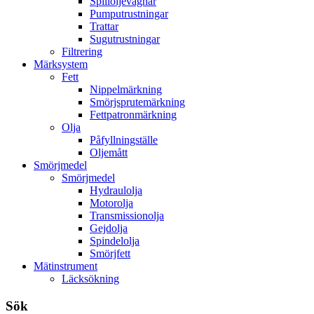
Spilloljevagnar
Pumputrustningar
Trattar
Sugutrustningar
Filtrering
Märksystem
Fett
Nippelmärkning
Smörjsprutemärkning
Fettpatronmärkning
Olja
Påfyllningställe
Oljemått
Smörjmedel
Smörjmedel
Hydraulolja
Motorolja
Transmissionolja
Gejdolja
Spindelolja
Smörjfett
Mätinstrument
Läcksökning
Sök