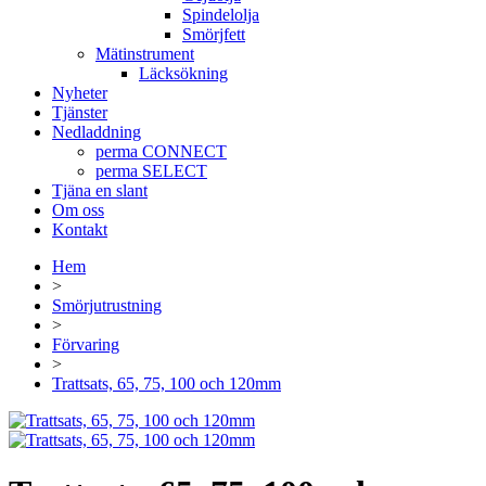
Spindelolja
Smörjfett
Mätinstrument
Läcksökning
Nyheter
Tjänster
Nedladdning
perma CONNECT
perma SELECT
Tjäna en slant
Om oss
Kontakt
Hem
>
Smörjutrustning
>
Förvaring
>
Trattsats, 65, 75, 100 och 120mm