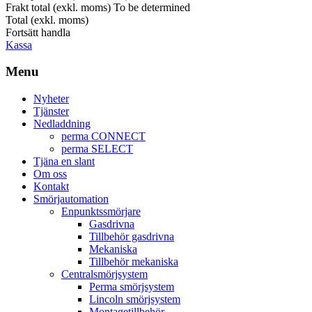
Frakt total (exkl. moms)
To be determined
Total (exkl. moms)
Fortsätt handla
Kassa
Menu
Nyheter
Tjänster
Nedladdning
perma CONNECT
perma SELECT
Tjäna en slant
Om oss
Kontakt
Smörjautomation
Enpunktssmörjare
Gasdrivna
Tillbehör gasdrivna
Mekaniska
Tillbehör mekaniska
Centralsmörjsystem
Perma smörjsystem
Lincoln smörjsystem
Montagetillbehör