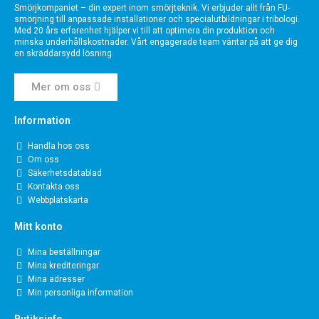
Smörjkompaniet – din expert inom smörjteknik. Vi erbjuder allt från FU-
smörjning till anpassade installationer och specialutbildningar i tribologi.
Med 20 års erfarenhet hjälper vi till att optimera din produktion och
minska underhållskostnader. Vårt engagerade team väntar på att ge dig
en skräddarsydd lösning.
Mer om oss
Information
Handla hos oss
Om oss
Säkerhetsdatablad
Kontakta oss
Webbplatskarta
Mitt konto
Mina beställningar
Mina krediteringar
Mina adresser
Min personliga information
Butiksinfo