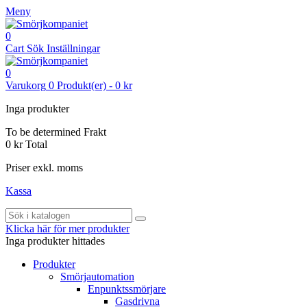
Meny
0
Cart
Sök
Inställningar
0
Varukorg
0
Produkt(er)
-
0 kr
Inga produkter
To be determined
Frakt
0 kr
Total
Priser exkl. moms
Kassa
Klicka här för mer produkter
Inga produkter hittades
Produkter
Smörjautomation
Enpunktssmörjare
Gasdrivna