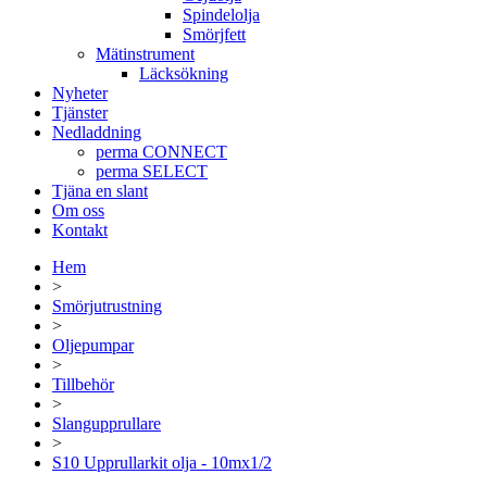
Spindelolja
Smörjfett
Mätinstrument
Läcksökning
Nyheter
Tjänster
Nedladdning
perma CONNECT
perma SELECT
Tjäna en slant
Om oss
Kontakt
Hem
>
Smörjutrustning
>
Oljepumpar
>
Tillbehör
>
Slangupprullare
>
S10 Upprullarkit olja - 10mx1/2