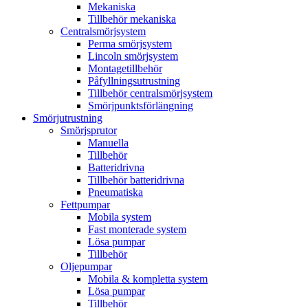
Mekaniska
Tillbehör mekaniska
Centralsmörjsystem
Perma smörjsystem
Lincoln smörjsystem
Montagetillbehör
Påfyllningsutrustning
Tillbehör centralsmörjsystem
Smörjpunktsförlängning
Smörjutrustning
Smörjsprutor
Manuella
Tillbehör
Batteridrivna
Tillbehör batteridrivna
Pneumatiska
Fettpumpar
Mobila system
Fast monterade system
Lösa pumpar
Tillbehör
Oljepumpar
Mobila & kompletta system
Lösa pumpar
Tillbehör