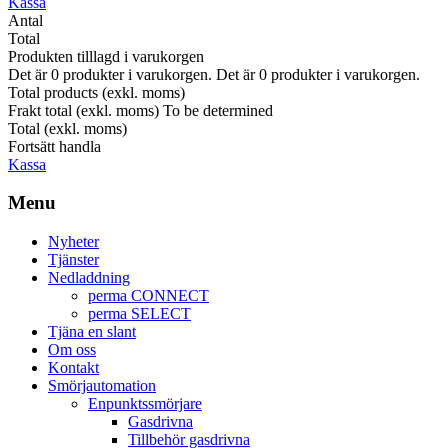
Kassa
Antal
Total
Produkten tilllagd i varukorgen
Det är
0
produkter i varukorgen.
Det är
0
produkter i varukorgen.
Total products (exkl. moms)
Frakt total (exkl. moms)
To be determined
Total (exkl. moms)
Fortsätt handla
Kassa
Menu
Nyheter
Tjänster
Nedladdning
perma CONNECT
perma SELECT
Tjäna en slant
Om oss
Kontakt
Smörjautomation
Enpunktssmörjare
Gasdrivna
Tillbehör gasdrivna