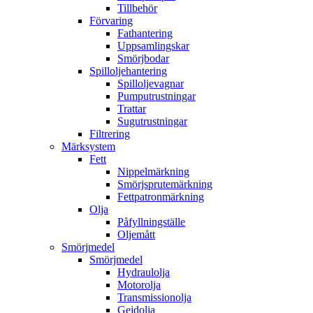
Tillbehör
Förvaring
Fathantering
Uppsamlingskar
Smörjbodar
Spilloljehantering
Spilloljevagnar
Pumputrustningar
Trattar
Sugutrustningar
Filtrering
Märksystem
Fett
Nippelmärkning
Smörjsprutemärkning
Fettpatronmärkning
Olja
Påfyllningställe
Oljemått
Smörjmedel
Smörjmedel
Hydraulolja
Motorolja
Transmissionolja
Gejdolja