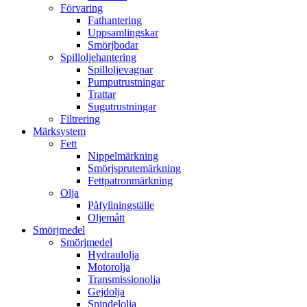
Förvaring
Fathantering
Uppsamlingskar
Smörjbodar
Spilloljehantering
Spilloljevagnar
Pumputrustningar
Trattar
Sugutrustningar
Filtrering
Märksystem
Fett
Nippelmärkning
Smörjsprutemärkning
Fettpatronmärkning
Olja
Påfyllningställe
Oljemått
Smörjmedel
Smörjmedel
Hydraulolja
Motorolja
Transmissionolja
Gejdolja
Spindelolja