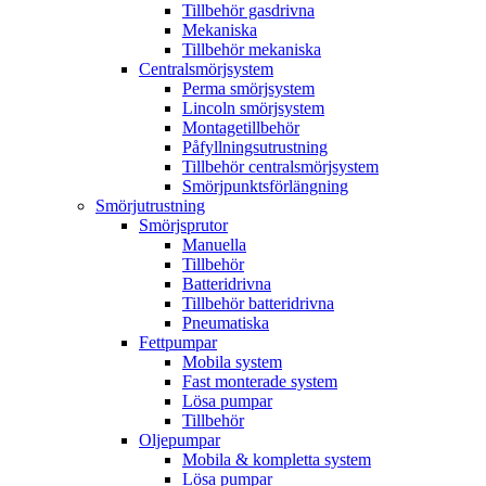
Tillbehör gasdrivna
Mekaniska
Tillbehör mekaniska
Centralsmörjsystem
Perma smörjsystem
Lincoln smörjsystem
Montagetillbehör
Påfyllningsutrustning
Tillbehör centralsmörjsystem
Smörjpunktsförlängning
Smörjutrustning
Smörjsprutor
Manuella
Tillbehör
Batteridrivna
Tillbehör batteridrivna
Pneumatiska
Fettpumpar
Mobila system
Fast monterade system
Lösa pumpar
Tillbehör
Oljepumpar
Mobila & kompletta system
Lösa pumpar