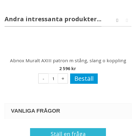
Andra intressanta produkter...
Abnox Muralt AXIII patron m stång, slang o koppling
2 596 kr
Beställ
-
+
VANLIGA FRÅGOR
Ställ en fråga