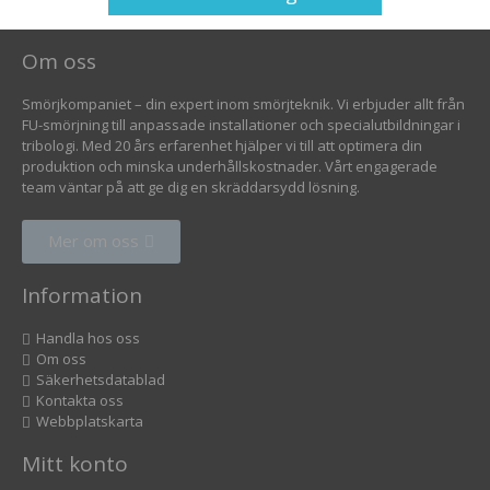
Om oss
Smörjkompaniet – din expert inom smörjteknik. Vi erbjuder allt från
FU-smörjning till anpassade installationer och specialutbildningar i
tribologi. Med 20 års erfarenhet hjälper vi till att optimera din
produktion och minska underhållskostnader. Vårt engagerade
team väntar på att ge dig en skräddarsydd lösning.
Mer om oss
Information
Handla hos oss
Om oss
Säkerhetsdatablad
Kontakta oss
Webbplatskarta
Mitt konto