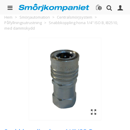
0
Hem
>
Smörjautomation
>
Centralsmörjsystem
>
Påfyllningsutrustning
>
Snabbkoppling hona 1/4" ISO B, IB2510,
med dammskydd