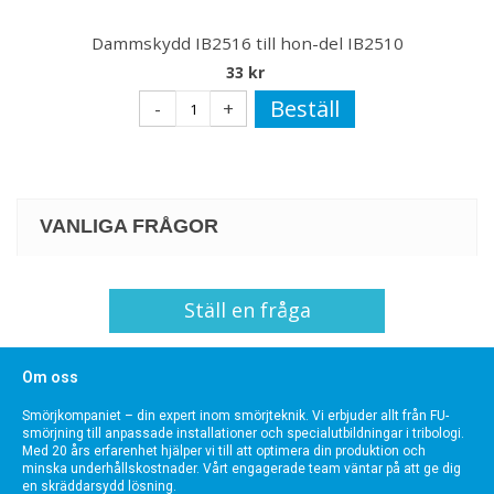
Dammskydd IB2516 till hon-del IB2510
33 kr
Beställ
-
+
VANLIGA FRÅGOR
Ställ en fråga
Om oss
Smörjkompaniet – din expert inom smörjteknik. Vi erbjuder allt från FU-
smörjning till anpassade installationer och specialutbildningar i tribologi.
Med 20 års erfarenhet hjälper vi till att optimera din produktion och
minska underhållskostnader. Vårt engagerade team väntar på att ge dig
en skräddarsydd lösning.