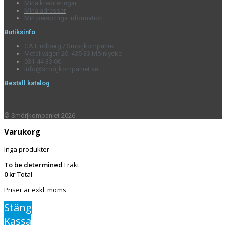
Mina krediteringar
Mina adresser
Min personliga information
Butiksinfo
GA Lindberg / Smörjkompaniet
Metallvägen 20, 435 33 Mölnlycke
031-44 33 00
info@smorjkompaniet.se
Beställ katalog
© Smörjkompaniet 2026
Varukorg
Inga produkter
To be determined
Frakt
0 kr
Total
Priser är exkl. moms
Stäng
Kassa