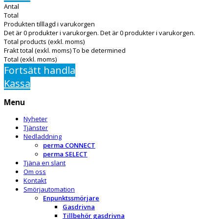
Antal
Total
Produkten tilllagd i varukorgen
Det är
0
produkter i varukorgen.
Det är
0
produkter i varukorgen.
Total products (exkl. moms)
Frakt total (exkl. moms)
To be determined
Total (exkl. moms)
Fortsätt handla
Kassa
Menu
Nyheter
Tjänster
Nedladdning
perma CONNECT
perma SELECT
Tjäna en slant
Om oss
Kontakt
Smörjautomation
Enpunktssmörjare
Gasdrivna
Tillbehör gasdrivna