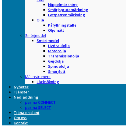
Nippelmärkning
Smörjsprutemärkning
Fettpatronmärkning
Olja
Påfyllningställe
Oljemått
Smörjmedel
Smörjmedel
Hydraulolja
Motorolja
Transmissionolja
Gejdolja
Spindelolja
Smörjfett
Mätinstrument
Läcksökning
Nyheter
Tjänster
Nedladdning
perma CONNECT
perma SELECT
Tjäna en slant
Om oss
Kontakt