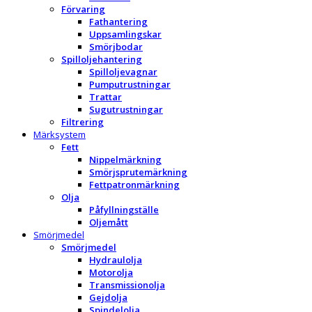
Förvaring
Fathantering
Uppsamlingskar
Smörjbodar
Spilloljehantering
Spilloljevagnar
Pumputrustningar
Trattar
Sugutrustningar
Filtrering
Märksystem
Fett
Nippelmärkning
Smörjsprutemärkning
Fettpatronmärkning
Olja
Påfyllningställe
Oljemått
Smörjmedel
Smörjmedel
Hydraulolja
Motorolja
Transmissionolja
Gejdolja
Spindelolja