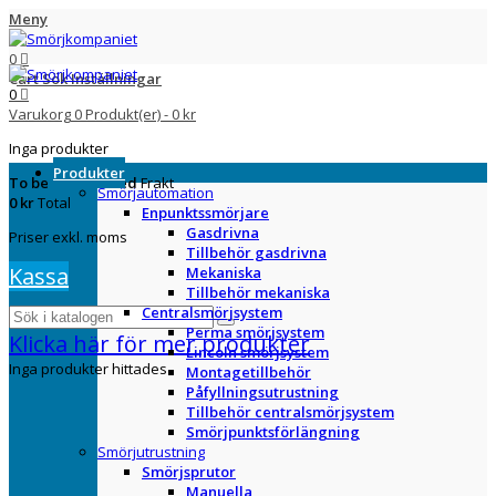
Meny
0
Cart
Sök
Inställningar
0
Varukorg
0
Produkt(er)
-
0 kr
Inga produkter
Produkter
To be determined
Frakt
Smörjautomation
0 kr
Total
Enpunktssmörjare
Gasdrivna
Priser exkl. moms
Tillbehör gasdrivna
Kassa
Mekaniska
Tillbehör mekaniska
Centralsmörjsystem
Perma smörjsystem
Klicka här för mer produkter
Lincoln smörjsystem
Inga produkter hittades
Montagetillbehör
Påfyllningsutrustning
Tillbehör centralsmörjsystem
Smörjpunktsförlängning
Smörjutrustning
Smörjsprutor
Manuella