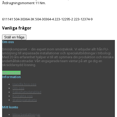
Åtdragningsmoment 11 Nm.
611141
504-30364-3K 504-30364-4 223-12295-2 223-12374-9
Vanliga frågor
Ställ en fråga
Om oss
Smörjkompaniet – din expert inom smörjteknik. Vi erbjuder allt från FU-
smörjning till anpassade installationer och specialutbildningar i tribologi.
Med 20 års erfarenhet hjälper vi till att optimera din produktion och minska
underhållskostnader. Vårt engagerade team väntar på att ge dig en
skräddarsydd lösning.
Mer om oss
Information
Handla hos oss
Om oss
Säkerhetsdatablad
Kontakta oss
Webbplatskarta
Mitt konto
Mina beställningar