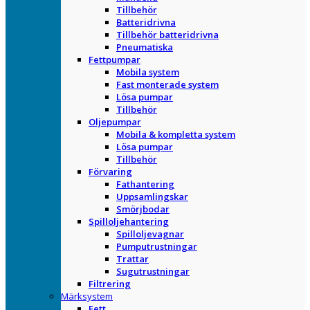
Tillbehör
Batteridrivna
Tillbehör batteridrivna
Pneumatiska
Fettpumpar
Mobila system
Fast monterade system
Lösa pumpar
Tillbehör
Oljepumpar
Mobila & kompletta system
Lösa pumpar
Tillbehör
Förvaring
Fathantering
Uppsamlingskar
Smörjbodar
Spilloljehantering
Spilloljevagnar
Pumputrustningar
Trattar
Sugutrustningar
Filtrering
Märksystem
Fett