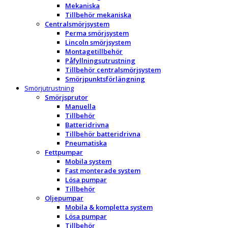
Mekaniska
Tillbehör mekaniska
Centralsmörjsystem
Perma smörjsystem
Lincoln smörjsystem
Montagetillbehör
Påfyllningsutrustning
Tillbehör centralsmörjsystem
Smörjpunktsförlängning
Smörjutrustning
Smörjsprutor
Manuella
Tillbehör
Batteridrivna
Tillbehör batteridrivna
Pneumatiska
Fettpumpar
Mobila system
Fast monterade system
Lösa pumpar
Tillbehör
Oljepumpar
Mobila & kompletta system
Lösa pumpar
Tillbehör