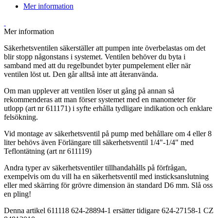
Mer information
Mer information
Säkerhetsventilen säkerställer att pumpen inte överbelastas om det
blir stopp någonstans i systemet. Ventilen behöver du byta i
samband med att du regelbundet byter pumpelement eller när
ventilen löst ut. Den går alltså inte att återanvända.
Om man upplever att ventilen löser ut gång på annan så
rekommenderas att man förser systemet med en manometer för
utlopp (art nr
611171
) i syfte erhålla tydligare indikation och enklare
felsökning.
Vid montage av säkerhetsventil på pump med behållare om 4 eller 8
liter behövs även Förlängare till säkerhetsventil 1/4"-1/4" med
Teflontätning (art nr
611119
)
Andra typer av säkerhetsventiler tillhandahålls på förfrågan,
exempelvis om du vill ha en säkerhetsventil med insticksanslutning
eller med skärring för grövre dimension än standard D6 mm. Slå oss
en pling!
Denna artikel
611118
624-28894-1 ersätter tidigare 624-27158-1 CZ