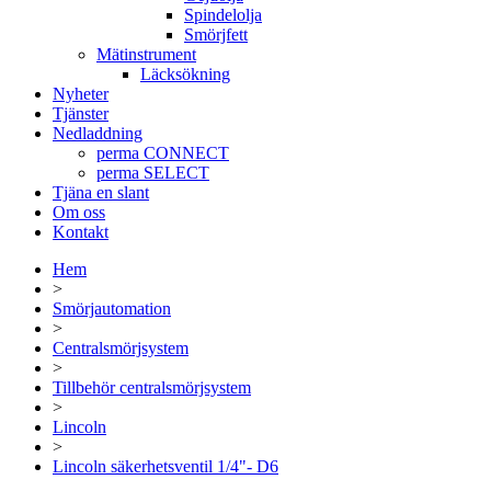
Spindelolja
Smörjfett
Mätinstrument
Läcksökning
Nyheter
Tjänster
Nedladdning
perma CONNECT
perma SELECT
Tjäna en slant
Om oss
Kontakt
Hem
>
Smörjautomation
>
Centralsmörjsystem
>
Tillbehör centralsmörjsystem
>
Lincoln
>
Lincoln säkerhetsventil 1/4"- D6