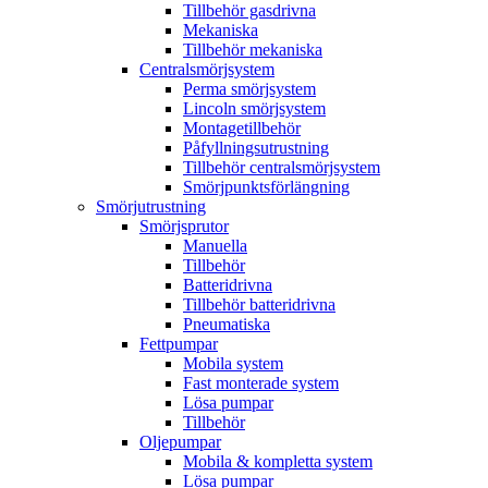
Tillbehör gasdrivna
Mekaniska
Tillbehör mekaniska
Centralsmörjsystem
Perma smörjsystem
Lincoln smörjsystem
Montagetillbehör
Påfyllningsutrustning
Tillbehör centralsmörjsystem
Smörjpunktsförlängning
Smörjutrustning
Smörjsprutor
Manuella
Tillbehör
Batteridrivna
Tillbehör batteridrivna
Pneumatiska
Fettpumpar
Mobila system
Fast monterade system
Lösa pumpar
Tillbehör
Oljepumpar
Mobila & kompletta system
Lösa pumpar