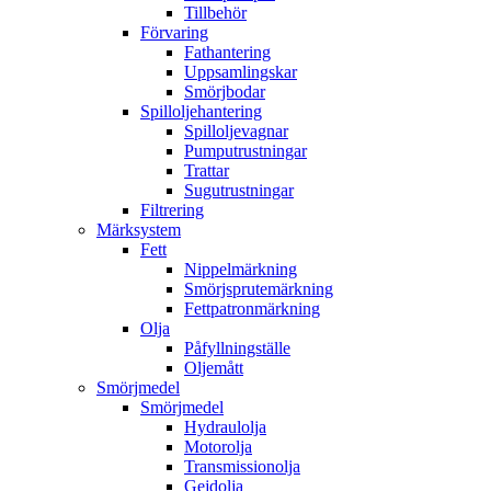
Tillbehör
Förvaring
Fathantering
Uppsamlingskar
Smörjbodar
Spilloljehantering
Spilloljevagnar
Pumputrustningar
Trattar
Sugutrustningar
Filtrering
Märksystem
Fett
Nippelmärkning
Smörjsprutemärkning
Fettpatronmärkning
Olja
Påfyllningställe
Oljemått
Smörjmedel
Smörjmedel
Hydraulolja
Motorolja
Transmissionolja
Gejdolja