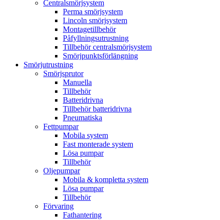
Centralsmörjsystem
Perma smörjsystem
Lincoln smörjsystem
Montagetillbehör
Påfyllningsutrustning
Tillbehör centralsmörjsystem
Smörjpunktsförlängning
Smörjutrustning
Smörjsprutor
Manuella
Tillbehör
Batteridrivna
Tillbehör batteridrivna
Pneumatiska
Fettpumpar
Mobila system
Fast monterade system
Lösa pumpar
Tillbehör
Oljepumpar
Mobila & kompletta system
Lösa pumpar
Tillbehör
Förvaring
Fathantering