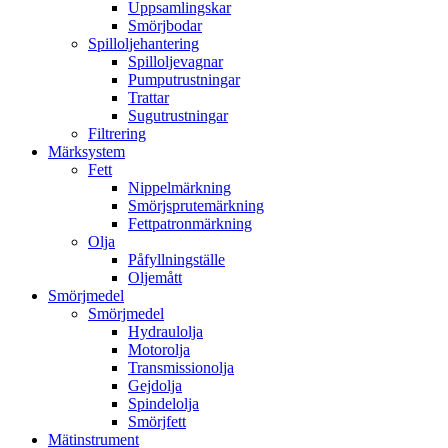
Uppsamlingskar
Smörjbodar
Spilloljehantering
Spilloljevagnar
Pumputrustningar
Trattar
Sugutrustningar
Filtrering
Märksystem
Fett
Nippelmärkning
Smörjsprutemärkning
Fettpatronmärkning
Olja
Påfyllningställe
Oljemått
Smörjmedel
Smörjmedel
Hydraulolja
Motorolja
Transmissionolja
Gejdolja
Spindelolja
Smörjfett
Mätinstrument