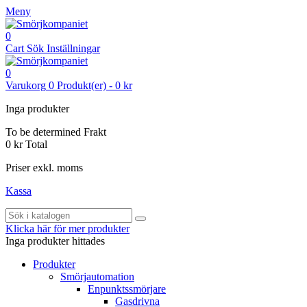
Meny
0
Cart
Sök
Inställningar
0
Varukorg
0
Produkt(er)
-
0 kr
Inga produkter
To be determined
Frakt
0 kr
Total
Priser exkl. moms
Kassa
Klicka här för mer produkter
Inga produkter hittades
Produkter
Smörjautomation
Enpunktssmörjare
Gasdrivna