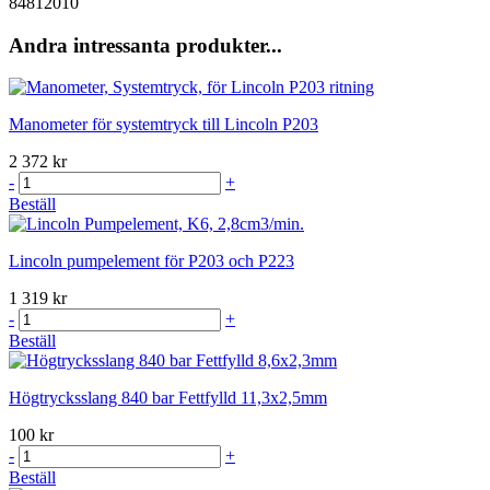
84812010
Andra intressanta produkter...
Manometer för systemtryck till Lincoln P203
2 372 kr
-
+
Beställ
Lincoln pumpelement för P203 och P223
1 319 kr
-
+
Beställ
Högtrycksslang 840 bar Fettfylld 11,3x2,5mm
100 kr
-
+
Beställ