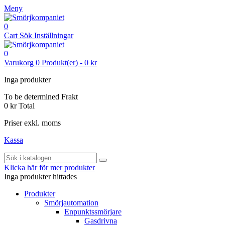
Meny
0
Cart
Sök
Inställningar
0
Varukorg
0
Produkt(er)
-
0 kr
Inga produkter
To be determined
Frakt
0 kr
Total
Priser exkl. moms
Kassa
Klicka här för mer produkter
Inga produkter hittades
Produkter
Smörjautomation
Enpunktssmörjare
Gasdrivna