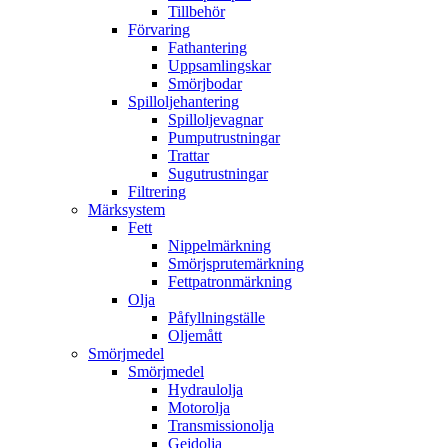
Tillbehör
Förvaring
Fathantering
Uppsamlingskar
Smörjbodar
Spilloljehantering
Spilloljevagnar
Pumputrustningar
Trattar
Sugutrustningar
Filtrering
Märksystem
Fett
Nippelmärkning
Smörjsprutemärkning
Fettpatronmärkning
Olja
Påfyllningställe
Oljemått
Smörjmedel
Smörjmedel
Hydraulolja
Motorolja
Transmissionolja
Gejdolja