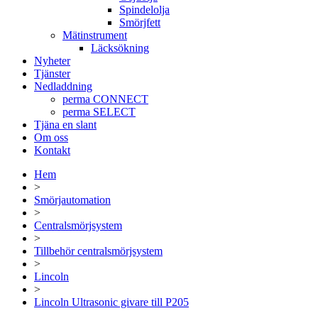
Spindelolja
Smörjfett
Mätinstrument
Läcksökning
Nyheter
Tjänster
Nedladdning
perma CONNECT
perma SELECT
Tjäna en slant
Om oss
Kontakt
Hem
>
Smörjautomation
>
Centralsmörjsystem
>
Tillbehör centralsmörjsystem
>
Lincoln
>
Lincoln Ultrasonic givare till P205