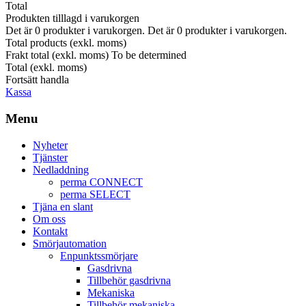
Total
Produkten tilllagd i varukorgen
Det är
0
produkter i varukorgen.
Det är
0
produkter i varukorgen.
Total products (exkl. moms)
Frakt total (exkl. moms)
To be determined
Total (exkl. moms)
Fortsätt handla
Kassa
Menu
Nyheter
Tjänster
Nedladdning
perma CONNECT
perma SELECT
Tjäna en slant
Om oss
Kontakt
Smörjautomation
Enpunktssmörjare
Gasdrivna
Tillbehör gasdrivna
Mekaniska
Tillbehör mekaniska