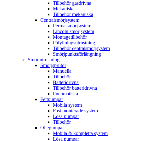
Tillbehör gasdrivna
Mekaniska
Tillbehör mekaniska
Centralsmörjsystem
Perma smörjsystem
Lincoln smörjsystem
Montagetillbehör
Påfyllningsutrustning
Tillbehör centralsmörjsystem
Smörjpunktsförlängning
Smörjutrustning
Smörjsprutor
Manuella
Tillbehör
Batteridrivna
Tillbehör batteridrivna
Pneumatiska
Fettpumpar
Mobila system
Fast monterade system
Lösa pumpar
Tillbehör
Oljepumpar
Mobila & kompletta system
Lösa pumpar