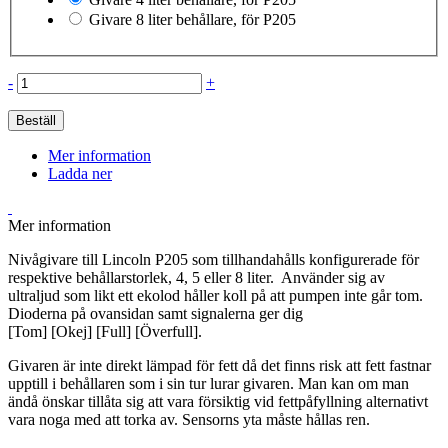
Givare 8 liter behållare, för P205
-
+
Beställ
Mer information
Ladda ner
Mer information
Nivågivare till Lincoln P205 som tillhandahålls konfigurerade för
respektive behållarstorlek, 4, 5 eller 8 liter. Använder sig av
ultraljud som likt ett ekolod håller koll på att pumpen inte går tom.
Dioderna på ovansidan samt signalerna ger dig
[Tom] [Okej] [Full] [Överfull].
Givaren är inte direkt lämpad för fett då det finns risk att fett fastnar
upptill i behållaren som i sin tur lurar givaren. Man kan om man
ändå önskar tillåta sig att vara försiktig vid fettpåfyllning alternativt
vara noga med att torka av. Sensorns yta måste hållas ren.