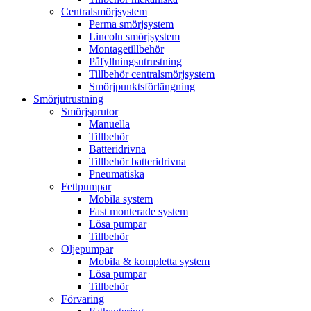
Centralsmörjsystem
Perma smörjsystem
Lincoln smörjsystem
Montagetillbehör
Påfyllningsutrustning
Tillbehör centralsmörjsystem
Smörjpunktsförlängning
Smörjutrustning
Smörjsprutor
Manuella
Tillbehör
Batteridrivna
Tillbehör batteridrivna
Pneumatiska
Fettpumpar
Mobila system
Fast monterade system
Lösa pumpar
Tillbehör
Oljepumpar
Mobila & kompletta system
Lösa pumpar
Tillbehör
Förvaring