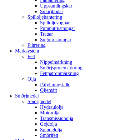
Fathantering
Uppsamlingskar
Smörjbodar
Spilloljehantering
Spilloljevagnar
Pumputrustningar
Trattar
Sugutrustningar
Filtrering
Märksystem
Fett
Nippelmärkning
Smörjsprutemärkning
Fettpatronmärkning
Olja
Påfyllningställe
Oljemått
Smörjmedel
Smörjmedel
Hydraulolja
Motorolja
Transmissionolja
Gejdolja
Spindelolja
Smörjfett