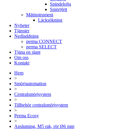
Spindelolja
Smörjfett
Mätinstrument
Läcksökning
Nyheter
Tjänster
Nedladdning
perma CONNECT
perma SELECT
Tjäna en slant
Om oss
Kontakt
Hem
>
Smörjautomation
>
Centralsmörjsystem
>
Tillbehör centralsmörjsystem
>
Perma Ecosy
>
Anslutning, M5 rak, rör Ø6 mm