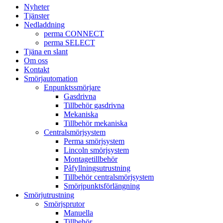
Nyheter
Tjänster
Nedladdning
perma CONNECT
perma SELECT
Tjäna en slant
Om oss
Kontakt
Smörjautomation
Enpunktssmörjare
Gasdrivna
Tillbehör gasdrivna
Mekaniska
Tillbehör mekaniska
Centralsmörjsystem
Perma smörjsystem
Lincoln smörjsystem
Montagetillbehör
Påfyllningsutrustning
Tillbehör centralsmörjsystem
Smörjpunktsförlängning
Smörjutrustning
Smörjsprutor
Manuella
Tillbehör