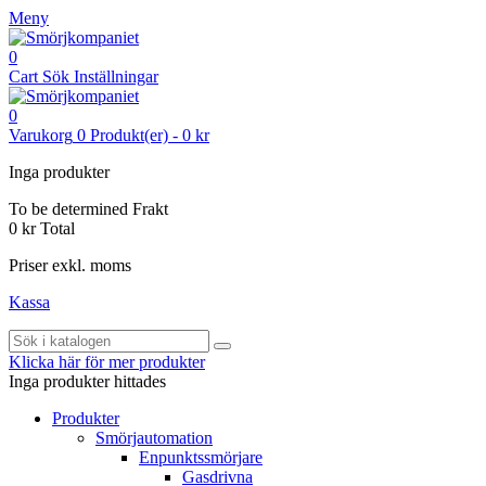
Meny
0
Cart
Sök
Inställningar
0
Varukorg
0
Produkt(er)
-
0 kr
Inga produkter
To be determined
Frakt
0 kr
Total
Priser exkl. moms
Kassa
Klicka här för mer produkter
Inga produkter hittades
Produkter
Smörjautomation
Enpunktssmörjare
Gasdrivna