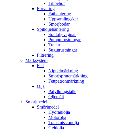
Tillbehör
Förvaring
Fathantering
Uppsamlingskar
Smörjbodar
Spilloljehantering
Spilloljevagnar
Pumputrustningar
Trattar
Sugutrustningar
Filtrering
Märksystem
Fett
Nippelmärkning
Smörjsprutemärkning
Fettpatronmärkning
Olja
Påfyllningställe
Oljemått
Smörjmedel
Smörjmedel
Hydraulolja
Motorolja
Transmissionolja
Gejdolja