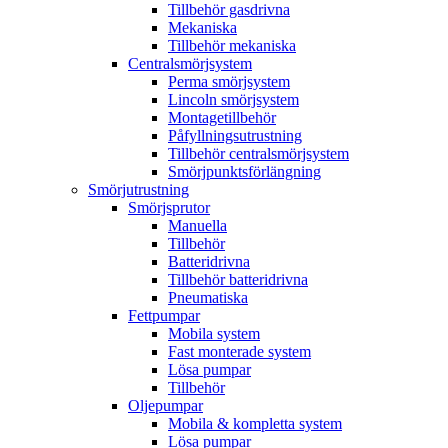
Tillbehör gasdrivna
Mekaniska
Tillbehör mekaniska
Centralsmörjsystem
Perma smörjsystem
Lincoln smörjsystem
Montagetillbehör
Påfyllningsutrustning
Tillbehör centralsmörjsystem
Smörjpunktsförlängning
Smörjutrustning
Smörjsprutor
Manuella
Tillbehör
Batteridrivna
Tillbehör batteridrivna
Pneumatiska
Fettpumpar
Mobila system
Fast monterade system
Lösa pumpar
Tillbehör
Oljepumpar
Mobila & kompletta system
Lösa pumpar