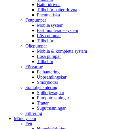
Batteridrivna
Tillbehör batteridrivna
Pneumatiska
Fettpumpar
Mobila system
Fast monterade system
Lösa pumpar
Tillbehör
Oljepumpar
Mobila & kompletta system
Lösa pumpar
Tillbehör
Förvaring
Fathantering
Uppsamlingskar
Smörjbodar
Spilloljehantering
Spilloljevagnar
Pumputrustningar
Trattar
Sugutrustningar
Filtrering
Märksystem
Fett
Nippelmärkning