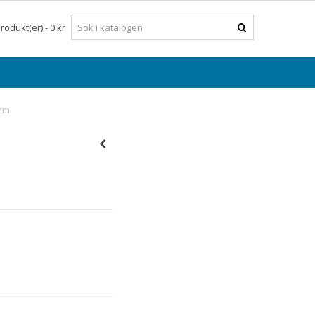
rodukt(er)
-
0 kr
 mm