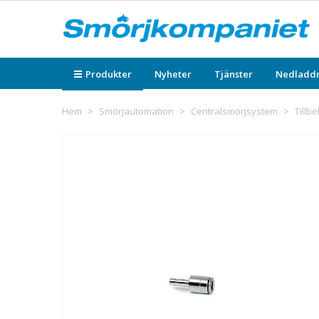
Produkter
Nyheter
Tjänster
Nedladd
Hem
>
Smörjautomation
>
Centralsmörjsystem
>
Tillb