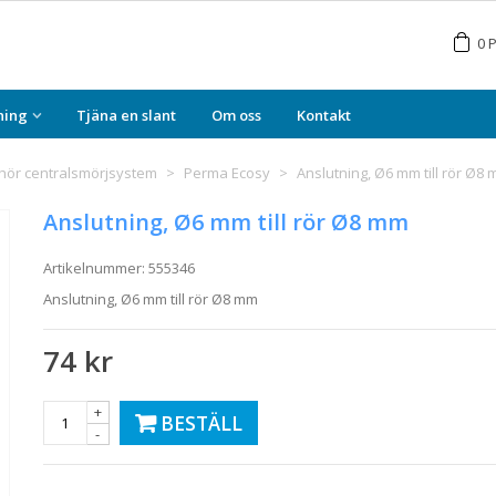
0
P
ning
Tjäna en slant
Om oss
Kontakt
ehör centralsmörjsystem
>
Perma Ecosy
>
Anslutning, Ø6 mm till rör Ø8
Anslutning, Ø6 mm till rör Ø8 mm
Artikelnummer:
555346
Anslutning, Ø6 mm till rör Ø8 mm
74 kr
+
BESTÄLL
-