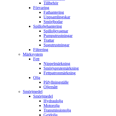
Tillbehör
Förvaring
Fathantering
Uppsamlingskar
Smörjbodar
Spilloljehantering
Spilloljevagnar
Pumputrustningar
Trattar
Sugutrustningar
Filtrering
Märksystem
Fett
Nippelmärkning
Smörjsprutemärkning
Fettpatronmärkning
Olja
Påfyllningställe
Oljemått
Smörjmedel
Smörjmedel
Hydraulolja
Motorolja
Transmissionolja
Gejdolja