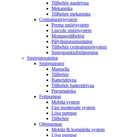
Tillbehör gasdrivna
Mekaniska
Tillbehör mekaniska
Centralsmörjsystem
Perma smörjsystem
Lincoln smörjsystem
Montagetillbehör
Påfyllningsutrustning
Tillbehör centralsmörjsystem
Smörjpunktsförlängning
Smörjutrustning
Smörjsprutor
Manuella
Tillbehör
Batteridrivna
Tillbehör batteridrivna
Pneumatiska
Fettpumpar
Mobila system
Fast monterade system
Lösa pumpar
Tillbehör
Oljepumpar
Mobila & kompletta system
Lösa pumpar