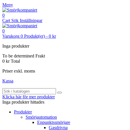
Meny
0
Cart
Sök
Inställningar
0
Varukorg
0
Produkt(er)
-
0 kr
Inga produkter
To be determined
Frakt
0 kr
Total
Priser exkl. moms
Kassa
Klicka här för mer produkter
Inga produkter hittades
Produkter
Smörjautomation
Enpunktssmörjare
Gasdrivna