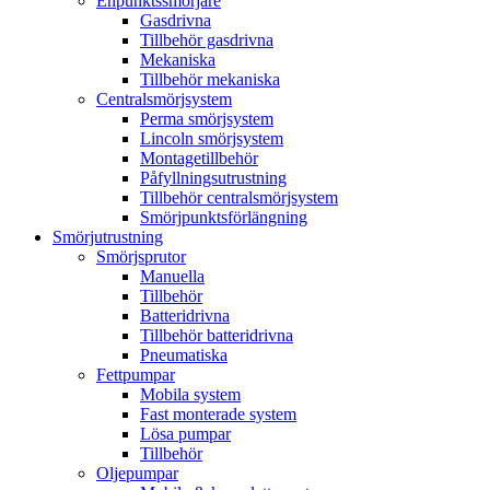
Enpunktssmörjare
Gasdrivna
Tillbehör gasdrivna
Mekaniska
Tillbehör mekaniska
Centralsmörjsystem
Perma smörjsystem
Lincoln smörjsystem
Montagetillbehör
Påfyllningsutrustning
Tillbehör centralsmörjsystem
Smörjpunktsförlängning
Smörjutrustning
Smörjsprutor
Manuella
Tillbehör
Batteridrivna
Tillbehör batteridrivna
Pneumatiska
Fettpumpar
Mobila system
Fast monterade system
Lösa pumpar
Tillbehör
Oljepumpar