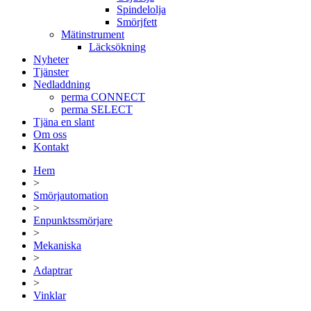
Spindelolja
Smörjfett
Mätinstrument
Läcksökning
Nyheter
Tjänster
Nedladdning
perma CONNECT
perma SELECT
Tjäna en slant
Om oss
Kontakt
Hem
>
Smörjautomation
>
Enpunktssmörjare
>
Mekaniska
>
Adaptrar
>
Vinklar