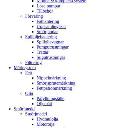
Mobila & kompletta system
Lösa pumpar
Tillbehör
Förvaring
Fathantering
Uppsamlingskar
Smörjbodar
Spilloljehantering
Spilloljevagnar
Pumputrustningar
Trattar
Sugutrustningar
Filtrering
Märksystem
Fett
Nippelmärkning
Smörjsprutemärkning
Fettpatronmärkning
Olja
Påfyllningställe
Oljemått
Smörjmedel
Smörjmedel
Hydraulolja
Motorolja