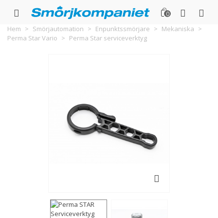
0
Hem
>
Smörjautomation
>
Enpunktssmörjare
>
Mekaniska
>
Perma Star Vario
>
Perma Star serviceverktyg