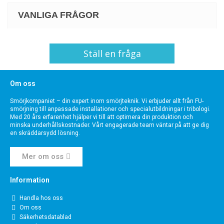
VANLIGA FRÅGOR
Ställ en fråga
Om oss
Smörjkompaniet – din expert inom smörjteknik. Vi erbjuder allt från FU-
smörjning till anpassade installationer och specialutbildningar i tribologi.
Med 20 års erfarenhet hjälper vi till att optimera din produktion och
minska underhållskostnader. Vårt engagerade team väntar på att ge dig
en skräddarsydd lösning.
Mer om oss
Information
Handla hos oss
Om oss
Säkerhetsdatablad