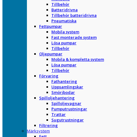
Tillbehör
Batteridrivna
Tillbehör batteridrivna
Pneumatiska
Fettpumpar
Mobila system
Fast monterade system
Lösa pumpar
Tillbehör
Oljepumpar
Mobila & kompletta system
Lösa pumpar
Tillbehör
Förvaring
Fathantering
Uppsamlingskar
Smörjbodar
Spilloljehantering
Spilloljevagnar
Pumputrustningar
Trattar
Sugutrustningar
Filtrering
Märksystem
Fett