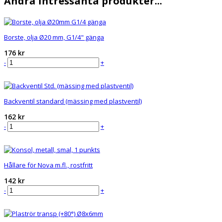
Andra intressanta produkter...
Borste, olja Ø20 mm, G1/4" gänga
176 kr
-
+
Beställ
Backventil standard (mässing med plastventil)
162 kr
-
+
Beställ
Hållare för Nova m.fl., rostfritt
142 kr
-
+
Beställ