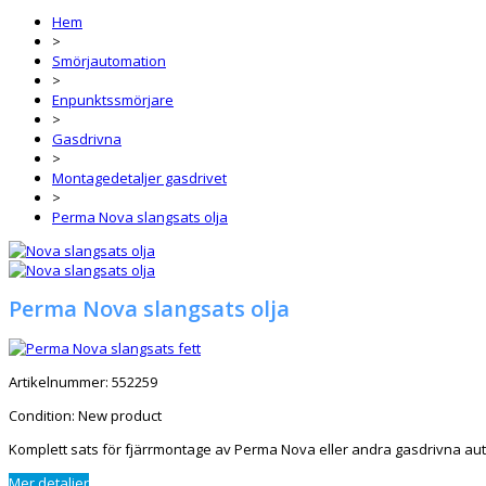
Hem
>
Smörjautomation
>
Enpunktssmörjare
>
Gasdrivna
>
Montagedetaljer gasdrivet
>
Perma Nova slangsats olja
Perma Nova slangsats olja
Artikelnummer:
552259
Condition:
New product
Komplett sats för fjärrmontage av Perma Nova eller andra gasdrivna au
Mer detaljer