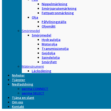
Nippelmärkning
Smörjsprutemärkning
Fettpatronmärkning
Olja
Påfyllningställe
Oljemått
Smörjmedel
Smörjmedel
Hydraulolja
Motorolja
Transmissionolja
Gejdolja
Spindelolja
Smörjfett
Mätinstrument
Läcksökning
Nyheter
Tjänster
Nedladdning
perma CONNECT
perma SELECT
Tjäna en slant
Om oss
Kontakt