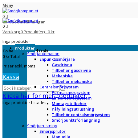
Meny
0
Cart
Sök
Inställningar
0
Varukorg
0
Produkt(er)
-
0 kr
Inga produkter
Produkter
To be determined
Frakt
Smörjautomation
0 kr
Total
Enpunktssmörjare
Gasdrivna
Priser exkl. moms
Tillbehör gasdrivna
Kassa
Mekaniska
Tillbehör mekaniska
Centralsmörjsystem
Perma smörjsystem
Klicka här för mer produkter
Lincoln smörjsystem
Inga produkter hittades
Montagetillbehör
Påfyllningsutrustning
Tillbehör centralsmörjsystem
Smörjpunktsförlängning
Smörjutrustning
Smörjsprutor
Manuella