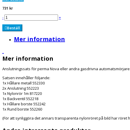
731 kr
-
+
Beställ
Mer information
Mer information
Anslutningssats för perma Nova eller andra gasdrivna automatsmörjare.
Satsen innehåller följande:
1x Hållare metall 552330
2x Anslutning 552223
1x Nylonrör 1m 817220
1x Backventil 552218
1x Hållare borste 552242
1x Rund borste 552260
(För att synliggöra det annars transparenta nylonröret på bild har röret hä