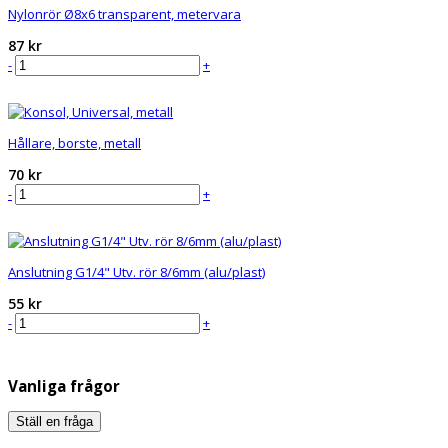
Nylonrör Ø8x6 transparent, metervara
87 kr
-
+
Beställ
Hållare, borste, metall
70 kr
-
+
Beställ
Anslutning G1/4" Utv. rör 8/6mm (alu/plast)
55 kr
-
+
Beställ
Vanliga frågor
Ställ en fråga