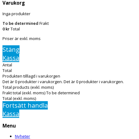
Varukorg
Inga produkter
To be determined
Frakt
0 kr
Total
Priser är exkl. moms
Stäng
Kassa
Antal
Total
Produkten tilllagd i varukorgen
Det är
0
produkter i varukorgen.
Det är
0
produkter i varukorgen.
Total products (exkl. moms)
Frakt total (exkl. moms)
To be determined
Total (exkl. moms)
Fortsätt handla
Kassa
Menu
Nyheter