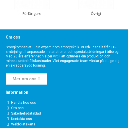
Förlängare
Övrigt
Om oss
Smörjkompaniet – din expert inom smörjteknik. Vi erbjuder allt från FU-
smörjning till anpassade installationer och specialutbildningar i tribologi.
Med 20 års erfarenhet hjälper vi till att optimera din produktion och
minska underhållskostnader. Vårt engagerade team väntar på att ge dig
en skräddarsydd lösning.
Mer om oss
Information
Handla hos oss
Om oss
Säkerhetsdatablad
Kontakta oss
Webbplatskarta