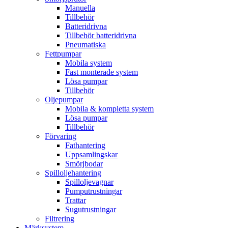
Manuella
Tillbehör
Batteridrivna
Tillbehör batteridrivna
Pneumatiska
Fettpumpar
Mobila system
Fast monterade system
Lösa pumpar
Tillbehör
Oljepumpar
Mobila & kompletta system
Lösa pumpar
Tillbehör
Förvaring
Fathantering
Uppsamlingskar
Smörjbodar
Spilloljehantering
Spilloljevagnar
Pumputrustningar
Trattar
Sugutrustningar
Filtrering
Märksystem