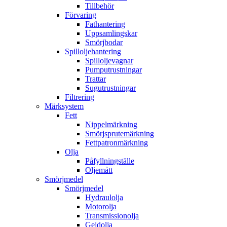
Tillbehör
Förvaring
Fathantering
Uppsamlingskar
Smörjbodar
Spilloljehantering
Spilloljevagnar
Pumputrustningar
Trattar
Sugutrustningar
Filtrering
Märksystem
Fett
Nippelmärkning
Smörjsprutemärkning
Fettpatronmärkning
Olja
Påfyllningställe
Oljemått
Smörjmedel
Smörjmedel
Hydraulolja
Motorolja
Transmissionolja
Gejdolja