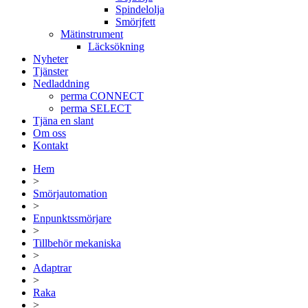
Spindelolja
Smörjfett
Mätinstrument
Läcksökning
Nyheter
Tjänster
Nedladdning
perma CONNECT
perma SELECT
Tjäna en slant
Om oss
Kontakt
Hem
>
Smörjautomation
>
Enpunktssmörjare
>
Tillbehör mekaniska
>
Adaptrar
>
Raka
>