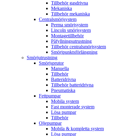
Tillbehör gasdrivna
Mekaniska
Tillbehör mekaniska
Centralsmörjsystem
Perma smörjsystem
Lincoln smörjsystem
Montagetillbehör
Påfyllningsutrustning
Tillbehör centralsmörjsystem
Smörjpunktsförlängning
Smörjutrustning
Smörjsprutor
Manuella
Tillbehör
Batteridrivna
Tillbehör batteridrivna
Pneumatiska
Fettpumpar
Mobila system
Fast monterade system
Lösa pumpar
Tillbehör
Oljepumpar
Mobila & kompletta system
Lösa pumpar