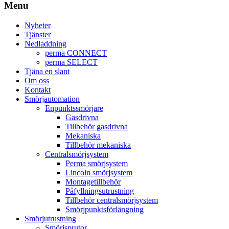
Menu
Nyheter
Tjänster
Nedladdning
perma CONNECT
perma SELECT
Tjäna en slant
Om oss
Kontakt
Smörjautomation
Enpunktssmörjare
Gasdrivna
Tillbehör gasdrivna
Mekaniska
Tillbehör mekaniska
Centralsmörjsystem
Perma smörjsystem
Lincoln smörjsystem
Montagetillbehör
Påfyllningsutrustning
Tillbehör centralsmörjsystem
Smörjpunktsförlängning
Smörjutrustning
Smörjsprutor