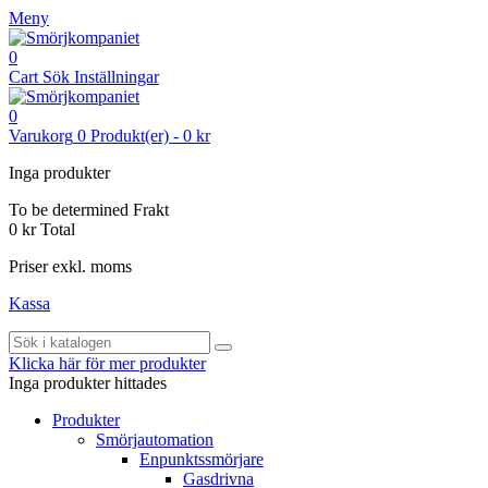
Meny
0
Cart
Sök
Inställningar
0
Varukorg
0
Produkt(er)
-
0 kr
Inga produkter
To be determined
Frakt
0 kr
Total
Priser exkl. moms
Kassa
Klicka här för mer produkter
Inga produkter hittades
Produkter
Smörjautomation
Enpunktssmörjare
Gasdrivna