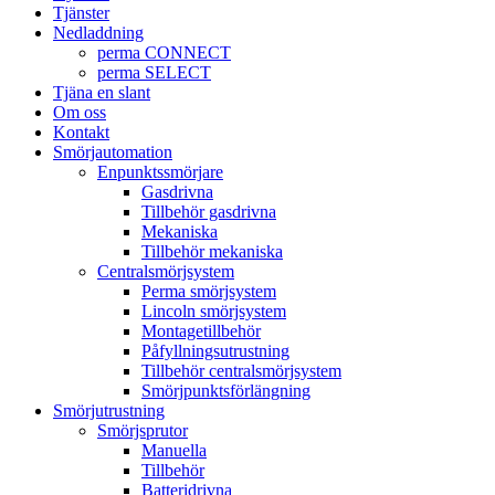
Tjänster
Nedladdning
perma CONNECT
perma SELECT
Tjäna en slant
Om oss
Kontakt
Smörjautomation
Enpunktssmörjare
Gasdrivna
Tillbehör gasdrivna
Mekaniska
Tillbehör mekaniska
Centralsmörjsystem
Perma smörjsystem
Lincoln smörjsystem
Montagetillbehör
Påfyllningsutrustning
Tillbehör centralsmörjsystem
Smörjpunktsförlängning
Smörjutrustning
Smörjsprutor
Manuella
Tillbehör
Batteridrivna