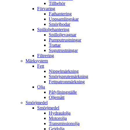
Tillbehör
Förvaring
Fathantering
Uppsamlingskar
Smörjbodar
Spilloljehantering
Spilloljevagnar
Pumputrustningar
Trattar
Sugutrustningar
Filtrering
Märksystem
Fett
Nippelmärkning
Smörjsprutemärkning
Fettpatronmärkning
Olja
Påfyllningställe
Oljemått
Smörjmedel
Smörjmedel
Hydraulolja
Motorolja
Transmissionolja
Gejdolja