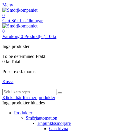
Meny
0
Cart
Sök
Inställningar
0
Varukorg
0
Produkt(er)
-
0 kr
Inga produkter
To be determined
Frakt
0 kr
Total
Priser exkl. moms
Kassa
Klicka här för mer produkter
Inga produkter hittades
Produkter
Smörjautomation
Enpunktssmörjare
Gasdrivna