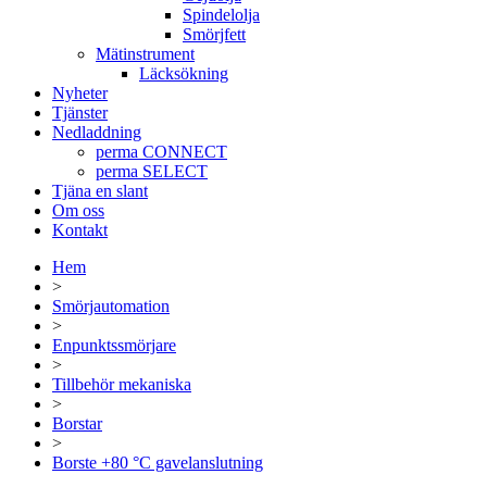
Spindelolja
Smörjfett
Mätinstrument
Läcksökning
Nyheter
Tjänster
Nedladdning
perma CONNECT
perma SELECT
Tjäna en slant
Om oss
Kontakt
Hem
>
Smörjautomation
>
Enpunktssmörjare
>
Tillbehör mekaniska
>
Borstar
>
Borste +80 °C gavelanslutning