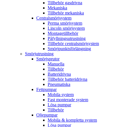
Tillbehör gasdrivna
Mekaniska
Tillbehör mekaniska
Centralsmörjsystem
Perma smörjsystem
Lincoln smörjsystem
Montagetillbehör
Påfyllningsutrustning
Tillbehör centralsmörjsystem
Smörjpunktsförlängning
Smörjutrustning
Smörjsprutor
Manuella
Tillbehör
Batteridrivna
Tillbehör batteridrivna
Pneumatiska
Fettpumpar
Mobila system
Fast monterade system
Lösa pumpar
Tillbehör
Oljepumpar
Mobila & kompletta system
Lösa pumpar