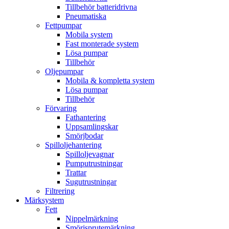
Tillbehör batteridrivna
Pneumatiska
Fettpumpar
Mobila system
Fast monterade system
Lösa pumpar
Tillbehör
Oljepumpar
Mobila & kompletta system
Lösa pumpar
Tillbehör
Förvaring
Fathantering
Uppsamlingskar
Smörjbodar
Spilloljehantering
Spilloljevagnar
Pumputrustningar
Trattar
Sugutrustningar
Filtrering
Märksystem
Fett
Nippelmärkning
Smörjsprutemärkning