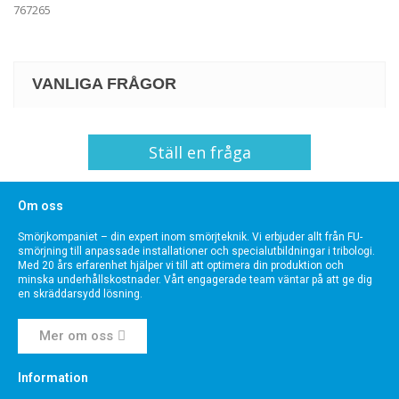
767265
VANLIGA FRÅGOR
Ställ en fråga
Om oss
Smörjkompaniet – din expert inom smörjteknik. Vi erbjuder allt från FU-
smörjning till anpassade installationer och specialutbildningar i tribologi.
Med 20 års erfarenhet hjälper vi till att optimera din produktion och
minska underhållskostnader. Vårt engagerade team väntar på att ge dig
en skräddarsydd lösning.
Mer om oss
Information