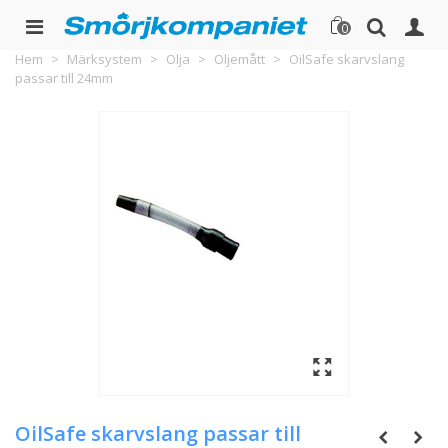
0
Hem
>
Märksystem
>
Olja
>
Oljemått
>
OilSafe skarvslang
passar till 24mm
OilSafe skarvslang passar till