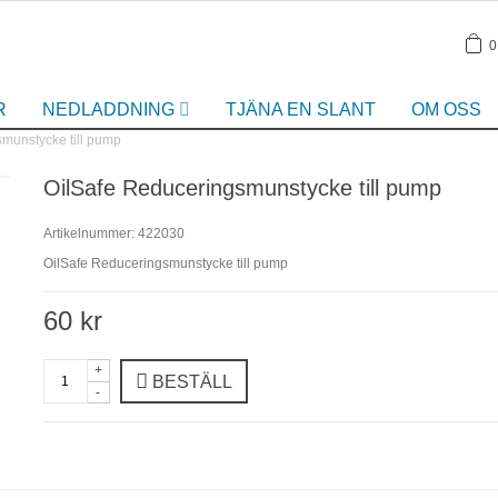
0
R
NEDLADDNING
TJÄNA EN SLANT
OM OSS
munstycke till pump
OilSafe Reduceringsmunstycke till pump
Artikelnummer:
422030
OilSafe Reduceringsmunstycke till pump
60 kr
+
BESTÄLL
-