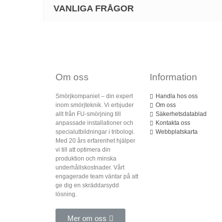
VANLIGA FRÅGOR
Om oss
Information
Smörjkompaniet – din expert
Handla hos oss
inom smörjteknik. Vi erbjuder
Om oss
allt från FU-smörjning till
Säkerhetsdatablad
anpassade installationer och
Kontakta oss
specialutbildningar i tribologi.
Webbplatskarta
Med 20 års erfarenhet hjälper
vi till att optimera din
produktion och minska
underhållskostnader. Vårt
engagerade team väntar på att
ge dig en skräddarsydd
lösning.
Mer om oss