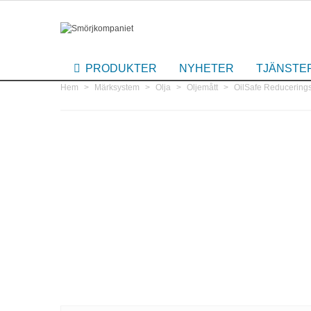
PRODUKTER
NYHETER
TJÄNSTE
Hem
>
Märksystem
>
Olja
>
Oljemått
>
OilSafe Reducerings